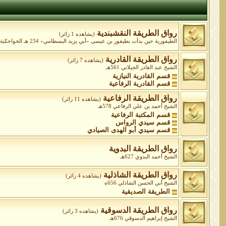
رواق الطريقة النقشبندية
(يشاهده 1 زائر)
الطيفورية حين بدأت بطيفور بن عيسى «أبي يزيد البسطامي» 234 هـ الخواجكية ابتداءً من الشيخ عبد الخالق الغجدواني المتوفى 575 ه الشيخ محمد بهاء الدين شاه نقشبند 791هـ
رواق الطريقة القادرية
(يشاهده 7 زائر)
الشيخ عبد القادر الجيلاني 561هـ
قسم القادرية النيازية
قسم القادرية الرفاعية
رواق الطريقة الرفاعية
(يشاهده 11 زائر)
الشيخ أحمد بن علي الرفاعي 578هـ
قسم المكتبة الرفاعية
قسم سيدي الرواس
قسم سيدي أبو الهدى الصيادي
رواق الطريقة البدوية
الشيخ أحمد البدوي 627هـ
رواق الطريقة الشاذلية
(يشاهده 4 زائر)
الشيخ أبي الحسن الشاذلي 656ه
الطريقة الصديقية
رواق الطريقة الدسوقية
(يشاهده 3 زائر)
الشيخ إبراهيم الدسوقي 676هـ