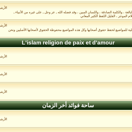
الأرش
غة ، والكلمة الصادقة ، واللسان المبين ، وقد فضله الله ـ عز وجل ـ على غيره من الأنبياء ـ
م الموجز ، القليل اللفظ الكثير المعاني
الأرش
صلية للمواضيع لحفظ حقوق أصحابها وكل هذه المواضيع محفوظة الحقوق لأصحابها الأصليين ونحن
L'islam religion de paix et d'amour
الأرش
الأرش
الأرش
ساحة فوائد أخر الزمان
الأرش