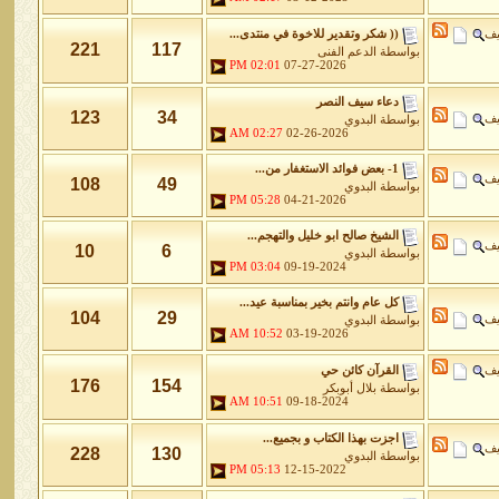
يف
(( شكر وتقدير للاخوة في منتدى...
221
117
بواسطة
الدعم الفنى
02:01 PM
07-27-2026
دعاء سيف النصر
123
34
يف
بواسطة
البدوي
02:27 AM
02-26-2026
1- بعض فوائد الاستغفار من...
يف
108
49
بواسطة
البدوي
05:28 PM
04-21-2026
الشيخ صالح ابو خليل والتهجم...
يف
10
6
بواسطة
البدوي
03:04 PM
09-19-2024
كل عام وانتم بخير بمناسبة عيد...
104
29
يف
بواسطة
البدوي
10:52 AM
03-19-2026
يف
القرآن كائن حي
176
154
بواسطة
بلال أبوبكر
10:51 AM
09-18-2024
اجزت بهذا الكتاب و بجميع...
يف
228
130
بواسطة
البدوي
05:13 PM
12-15-2022