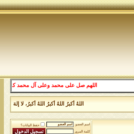
اللهم صل على محمد وعلى آل محمد كما صليت على إبراه
اللهُ أكبرُ اللهُ أكبرُ اللهُ أكبرُ، لا إلهَ إلَّا ا
اسم العضو
حفظ البيانات؟
كلمة المرور