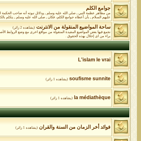
جوامع الكلم
من مظاهر عظمة النبي ـ صلى الله عليه وسلم ـ ودلائل نبوته أنه صاحب الحكمة البال
عليهم السلام ـ بأن أعطاه جوامع الكلم، فكان ـ صلى الله عليه وسلم ـ يتكلم بالكلا
ساحة المواضيع المنقولة من الانترنت
(يشاهده 2 زائر)
نجمع فيها بعض المواضيع المفيدة المنقولة من مواقع اخرى مع وضع الروابط الأ
براء من اى إخلال بهذه الحقوق .
L'islam le vrai
soufisme sunnite
(يشاهده 1 زائر)
la médiathèque
(يشاهده 1 زائر)
فوائد أخر الزمان من السنة والقران
(يشاهده 1 زائر)