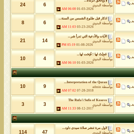
﴿ وَبِالْحَقِّ أَنزَلْنَاهُ...
يف
24
6
بواسطة
البدوي
06:08 AM
01-03-2026
اذكار قبل طلوع الشمس من السنة...
يف
8
6
بواسطة
البدوي
11:03 AM
03-23-2026
الآيات والأدعية التي تدرأ شر...
21
14
يف
بواسطة
البدوي
05:19 PM
01-08-2026
عَجِبْتُ لها ! فُتِحَت لها...
يف
10
4
بواسطة
البدوي
06:10 AM
01-03-2026
Interpretation of the Quran...
10
9
يف
بواسطة
admin
07:02 AM
07-28-2018
The Rufa'i Sufis of Kosovo
3
3
يف
بواسطة
البدوي
11:33 AM
08-12-2017
لاول مرة تنشر صلاة سيدى داود...
يف
114
47
بواسطة
البدوي