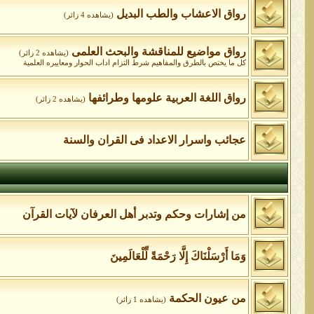
رواق الاعشاب والطب البديل
(يشاهده 4 زائر)
رواق مواضيع للمناقشة والبحث العلمى
(يشاهده 2 زائر)
كل ما يختص بالطرق والمفاهيم شرط التزام اداب الحوار ومعاييره العلمية
رواق اللغة العربية علومها وطرائفها
(يشاهده 2 زائر)
عجائب واسرار الاعداد فى القران والسنة
من إشارات وحكم وتدبر أهل العرفان لآيات القرآن
وَمَا أَرْسَلْنَاكَ إِلَّا رَحْمَةً لِّلْعَالَمِينَ
من عيون الحكمة
(يشاهده 1 زائر)