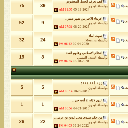
كيف تعرف العسل المغشوش
75
39
يف
بواسطة
البدوي
11:35 AM
05-19-2024
الاربعاء الاخير من شهر صفر...
يف
52
9
بواسطة
البدوي
07:31 AM
08-20-2025
صوت الماء
32
24
يف
بواسطة
Mounya
06:42 PM
09-04-2020
النظام الاسلامي وعلوم العدد
19
8
يف
بواسطة
السيد \ المسني
06:25 PM
05-10-2020
وَإِذْ أَخَذَ ٱللَّهُ...
5
5
يف
بواسطة
البدوي
06:14 AM
10-29-2019
اللهم لا إله إلا أنت خير...
1
1
يف
بواسطة
البدوي
06:59 AM
04-21-2018
من حكم سيدى محى الدين بن عربى...
26
22
يف
بواسطة
البدوي
04:03 PM
08-24-2022