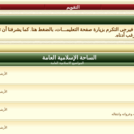
التقويم
م
، فيرجى التكرم بزيارة صفحة التعليمـــات،
بالضغط هنا
. كما يشرفنا أن 
غب أدناه.
الساحة اﻹسلامية العامة
المواضيع الاسلامية العامة
الأرش
الأرش
الأرش
غزواته وانتقاله
الأرش