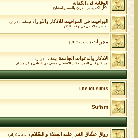
الوقاية فى الكفاية
اذكار الكفاية من القران والسنة والمشايخ
اليواقيت فى المواقيت للاذكار والاواراد
(يشاهده 1 زائر)
الفاضل والافضل فى اوقات للذكر
مجربات
(يشاهده 3 زائر)
الاذكار والدعوات الجامعة
(يشاهده 1 زائر)
لمن كان قليل العمل او كثير الانشغال او مقل فى النوافل ولكل مسلم
The Muslims
Sufism
رواق عشّاق النبي عليه الصلاة و السّلام
(يشاهده 9 زائر)