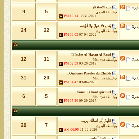
سيد الاستغفار
يف
9
5
بواسطة
البدوي
12:14 PM
12-31-2024
يُقال (لا حَولَ ولا قُوَّة...
يف
24
22
بواسطة
البدوي
08:03 PM
07-04-2022
L’Imâm Al-Hasan Al-Basrî
12
11
يف
بواسطة
Mounya
02:39 PM
03-26-2019
Quelques Paroles du Cheikh...
31
20
يف
بواسطة
Mounya
04:42 PM
09-06-2020
Sama : Chant spirituel
6
5
يف
بواسطة
Mounya
05:20 PM
09-29-2017
اللَّهمَّ إنِّي أسألُكَ مِن...
26
7
يف
بواسطة
البدوي
06:06 AM
01-03-2026