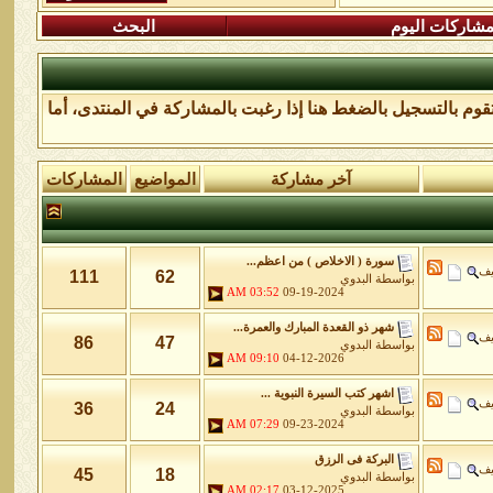
شاركات اليوم
البحث
تقوم
بالتسجيل بالضغط هنا
إذا رغبت بالمشاركة في المنتدى، أما
آخر مشاركة
المواضيع
المشاركات
سورة ( الاخلاص ) من اعظم...
يف
111
62
بواسطة
البدوي
03:52 AM
09-19-2024
شهر ذو القعدة المبارك والعمرة...
يف
86
47
بواسطة
البدوي
09:10 AM
04-12-2026
اشهر كتب السيرة النبوية ...
يف
36
24
بواسطة
البدوي
07:29 AM
09-23-2024
البركة فى الرزق
يف
45
18
بواسطة
البدوي
02:17 AM
03-12-2025