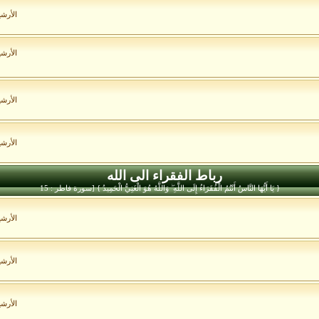
الأرش
الأرش
الأرش
الأرش
رباط الفقراء الى الله
{ يَا أَيُّهَا النَّاسُ أَنْتُمُ الْفُقَرَاءُ إِلَى اللَّهِ ۖ وَاللَّهُ هُوَ الْغَنِيُّ الْحَمِيدُ } [سورة فاطر : 15
الأرش
الأرش
الأرش