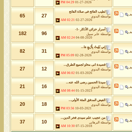
04:29 PM
01-27-2026
لطيب الفائح فى صلاة الفاتح
يف
65
27
بواسطة
البدوي
02:21 AM
02-27-2026
أسرار خزائن اﻷذكار -1-
يف
182
96
بواسطة
عابر سبيل
02:24 AM
04-08-2020
إِني بُلِيتُ بِأَرْبعٍ مَا...
82
31
يف
بواسطة
البدوي
05:09 PM
02-28-2026
قصيدة انى مخاو لجميع الطرق...
يف
27
12
بواسطة
البدوي
06:02 AM
01-03-2026
سيدنا الحسين رضى الله عنه...
21
16
يف
بواسطة
البدوي
08:44 AM
01-15-2023
الفيض المدفق المئة الأولى...
20
18
يف
بواسطة
البدوي
03:56 PM
10-03-2021
من عجيب علم سيدى فخر الدين...
يف
37
10
بواسطة
البرهانى
10:30 AM
07-15-2018