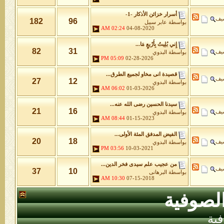
أسرار خزائن اﻷذكار -1-
شيف
182
96
بواسطة
عابر سبيل
02:24 AM
04-08-2020
إِني بُلِيتُ بِأَرْبعٍ مَا...
82
31
شيف
بواسطة
البدوي
05:09 PM
02-28-2026
قصيدة انى مخاو لجميع الطرق...
شيف
27
12
بواسطة
البدوي
06:02 AM
01-03-2026
سيدنا الحسين رضى الله عنه...
21
16
شيف
بواسطة
البدوي
08:44 AM
01-15-2023
الفيض المدفق المئة الأولى...
20
18
شيف
بواسطة
البدوي
03:56 PM
10-03-2021
من عجيب علم سيدى فخر الدين...
شيف
37
10
بواسطة
البرهانى
10:30 AM
07-15-2018
لصوفية
ية