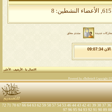
الأعضاء النشطين: 8
شاركات جديدة
منتدى مغلق
الاحد 9 من اغسطس 2026 , الساعة الان 09:07:35
الاتصال بنا
-
الأرشيف
-
الأعلى
Powered by vBulletin® Copyright ©200
72
71
70
67
66
64
63
62
59
58
57
54
53
46
44
43
42
41
39
38
37
36
97
96
95
94
93
92
91
90
89
88