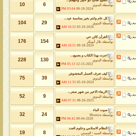
الشيخ صالح ابو خليل والتهجم...
شيف
10
6
بواسطة
البدوي
03:04 PM
09-19-2024
كل عام وانتم بخير بمناسبة عيد...
104
29
شيف
بواسطة
البدوي
10:52 AM
03-19-2026
شيف
القرآن كائن حي
176
154
بواسطة
بلال أبوبكر
10:51 AM
09-18-2024
اجزت بهذا الكتاب و بجميع...
شيف
228
130
بواسطة
البدوي
05:13 PM
12-15-2022
كيف تعرف العسل المغشوش
75
39
شيف
بواسطة
البدوي
11:35 AM
05-19-2024
الاربعاء الاخير من شهر صفر...
شيف
52
9
بواسطة
البدوي
07:31 AM
08-20-2025
صوت الماء
32
24
شيف
بواسطة
Mounya
06:42 PM
09-04-2020
النظام الاسلامي وعلوم العدد
19
8
شيف
بواسطة
السيد \ المسني