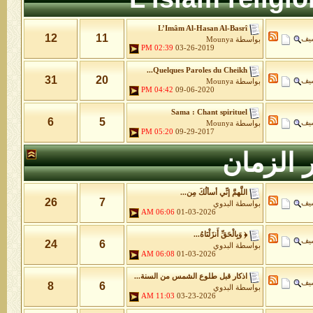
L’Imâm Al-Hasan Al-Basrî
12
11
شيف
بواسطة
Mounya
02:39 PM
03-26-2019
Quelques Paroles du Cheikh...
31
20
شيف
بواسطة
Mounya
04:42 PM
09-06-2020
Sama : Chant spirituel
6
5
شيف
بواسطة
Mounya
05:20 PM
09-29-2017
 الزمان
اللَّهمَّ إنِّي أسألُكَ مِن...
26
7
شيف
بواسطة
البدوي
06:06 AM
01-03-2026
﴿ وَبِالْحَقِّ أَنزَلْنَاهُ...
شيف
24
6
بواسطة
البدوي
06:08 AM
01-03-2026
اذكار قبل طلوع الشمس من السنة...
شيف
8
6
بواسطة
البدوي
11:03 AM
03-23-2026