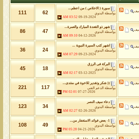
سورة ( الاخلاص ) من اعظم...
شيف
111
62
بواسطة
البدوي
03:52 AM
09-19-2024
شهر ذو القعدة المبارك والعمرة...
شيف
86
47
بواسطة
البدوي
09:10 AM
04-12-2026
اشهر كتب السيرة النبوية ...
شيف
36
24
بواسطة
البدوي
07:29 AM
09-23-2024
البركة فى الرزق
شيف
45
18
بواسطة
البدوي
02:17 AM
03-12-2025
شيف
(( شكر وتقدير للاخوة في منتدى...
221
117
بواسطة
الدعم الفنى
02:01 PM
07-27-2026
دعاء سيف النصر
123
34
شيف
بواسطة
البدوي
02:27 AM
02-26-2026
1- بعض فوائد الاستغفار من...
شيف
108
49
بواسطة
البدوي
05:28 PM
04-21-2026