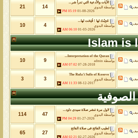
الآيات والأدعية التي تدرأ شر...
21
14
شيف
بواسطة
البدوي
05:19 PM
01-08-2026
عَجِبْتُ لها ! فُتِحَت لها...
شيف
10
4
بواسطة
البدوي
06:10 AM
01-03-2026
Islam is
Interpretation of the Quran...
10
9
شيف
بواسطة
admin
07:02 AM
07-28-2018
The Rufa'i Sufis of Kosovo
3
3
شيف
بواسطة
البدوي
11:33 AM
08-12-2017
الصوفية
لاول مرة تنشر صلاة سيدى داود...
شيف
114
47
بواسطة
البدوي
04:29 PM
01-27-2026
لطيب الفائح فى صلاة الفاتح
شيف
65
27
بواسطة
البدوي
02:21 AM
02-27-2026