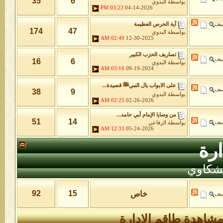
35
6
بواسطة
البدوي
03:23 PM
04-14-2026
شيف
آية الحرص العظيمة
174
47
بواسطة
البدوي
02:49 AM
12-30-2025
تصاريف الحزب الكبير
شيف
16
6
بواسطة
البدوي
03:16 AM
09-19-2024
على الابواب يال النبيﷺ قصيدة...
شيف
38
9
بواسطة
البدوي
02:25 AM
02-26-2026
من وصايا الإمام أبي حامد...
51
14
شيف
بواسطة
الرفاعي
12:33 AM
05-24-2026
رة
لشكاوي
92
15
خاص
شيف
شاهدة طاقم الإدارة