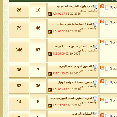
اداب واوراد الطريقة النقشبندية
شيف
26
10
بواسطة
البدوي
02:37 AM
02-22-2026
شيف
الصلاة المشعشعة هى خاصة...
79
46
بواسطة
البدوي
02:36 AM
02-22-2026
شيف
مدد المسترشد من جانب المرشد
346
87
بواسطة
الرفاعي
06:09 PM
02-19-2026
التحصين لسيدى احمد البدوى
شيف
36
7
بواسطة
البدوي
01:45 PM
03-14-2026
شيف
حصون حسبنا الله ونعم الوكيل
83
36
بواسطة
البدوي
06:41 AM
03-10-2026
الحزب الصغيرللقطب الكبير سيدى...
شيف
14
5
بواسطة
البدوي
11:51 AM
11-15-2024
الصلوات الدردرية
شيف