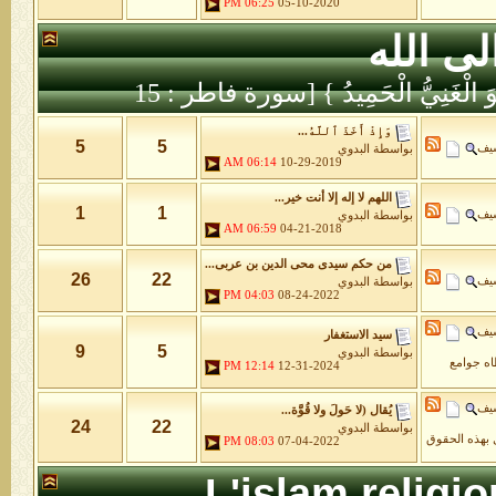
06:25 PM
05-10-2020
لى الله
َّهُ هُوَ الْغَنِيُّ الْحَمِيدُ } [سورة فاطر : 15
وَإِذْ أَخَذَ ٱللَّهُ...
5
5
شيف
بواسطة
البدوي
06:14 AM
10-29-2019
اللهم لا إله إلا أنت خير...
1
1
شيف
بواسطة
البدوي
06:59 AM
04-21-2018
من حكم سيدى محى الدين بن عربى...
26
22
شيف
بواسطة
البدوي
04:03 PM
08-24-2022
شيف
سيد الاستغفار
9
5
بواسطة
البدوي
طاه جوامع
12:14 PM
12-31-2024
شيف
يُقال (لا حَولَ ولا قُوَّة...
24
22
بواسطة
البدوي
 بهذه الحقوق
08:03 PM
07-04-2022
L'islam religi