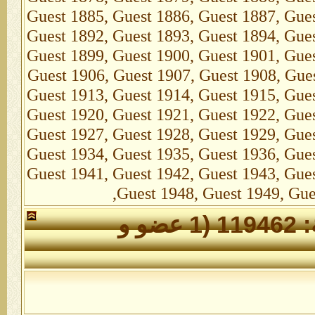
الأعضاء الذين تواجدوا خلال 24 ساعة: 119462 (1 عضو و