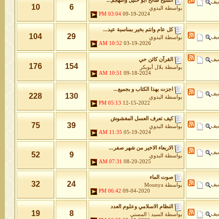
الشيخ صالح ابو خليل والتهجم...
شيف
10
6
بواسطة
البدوي
03:04 PM
09-19-2024
كل عام وانتم بخير بمناسبة عيد...
104
29
شيف
بواسطة
البدوي
10:52 AM
03-19-2026
شيف
القرآن كائن حي
176
154
بواسطة
بلال أبوبكر
10:51 AM
09-18-2024
اجزت بهذا الكتاب و بجميع...
شيف
228
130
بواسطة
البدوي
05:13 PM
12-15-2022
كيف تعرف العسل المغشوش
75
39
شيف
بواسطة
البدوي
11:35 AM
05-19-2024
الاربعاء الاخير من شهر صفر...
شيف
52
9
بواسطة
البدوي
07:31 AM
08-20-2025
صوت الماء
32
24
شيف
بواسطة
Mounya
06:42 PM
09-04-2020
النظام الاسلامي وعلوم العدد
19
8
شيف
بواسطة
السيد \ المسني