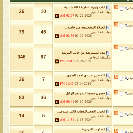
اداب واوراد الطريقة النقشبندية
شيف
26
10
بواسطة
البدوي
02:37 AM
02-22-2026
شيف
الصلاة المشعشعة هى خاصة...
79
46
بواسطة
البدوي
02:36 AM
02-22-2026
شيف
مدد المسترشد من جانب المرشد
346
87
بواسطة
الرفاعي
06:09 PM
02-19-2026
التحصين لسيدى احمد البدوى
شيف
36
7
بواسطة
البدوي
01:45 PM
03-14-2026
شيف
حصون حسبنا الله ونعم الوكيل
83
36
بواسطة
البدوي
06:41 AM
03-10-2026
الحزب الصغيرللقطب الكبير سيدى...
شيف
14
5
بواسطة
البدوي
11:51 AM
11-15-2024
الصلوات الدردرية
شيف