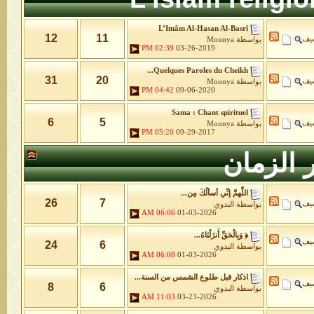
L’Imâm Al-Hasan Al-Basrî
12
11
شيف
بواسطة
Mounya
02:39 PM
03-26-2019
Quelques Paroles du Cheikh...
31
20
شيف
بواسطة
Mounya
04:42 PM
09-06-2020
Sama : Chant spirituel
6
5
شيف
بواسطة
Mounya
05:20 PM
09-29-2017
 الزمان
اللَّهمَّ إنِّي أسألُكَ مِن...
26
7
شيف
بواسطة
البدوي
06:06 AM
01-03-2026
﴿ وَبِالْحَقِّ أَنزَلْنَاهُ...
شيف
24
6
بواسطة
البدوي
06:08 AM
01-03-2026
اذكار قبل طلوع الشمس من السنة...
شيف
8
6
بواسطة
البدوي
11:03 AM
03-23-2026