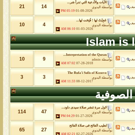
الآيات والأدعية التي تدرأ شر...
21
14
شيف
بواسطة
البدوي
05:19 PM
01-08-2026
عَجِبْتُ لها ! فُتِحَت لها...
شيف
10
4
بواسطة
البدوي
06:10 AM
01-03-2026
Islam is
Interpretation of the Quran...
10
9
شيف
بواسطة
admin
07:02 AM
07-28-2018
The Rufa'i Sufis of Kosovo
3
3
شيف
بواسطة
البدوي
11:33 AM
08-12-2017
الصوفية
لاول مرة تنشر صلاة سيدى داود...
شيف
114
47
بواسطة
البدوي
04:29 PM
01-27-2026
لطيب الفائح فى صلاة الفاتح
شيف
65
27
بواسطة
البدوي
02:21 AM
02-27-2026