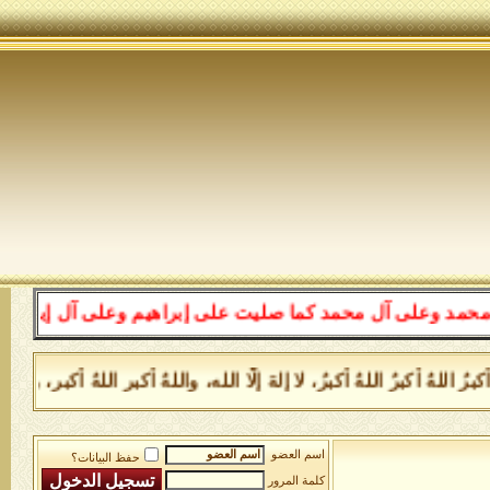
ل محمد كما صليت على إبراهيم وعلى آل إبراهيم إنك حميد مج
هُ أكبرُ اللهُ أكبرُ، لا إلهَ إلَّا الله، واللهُ أكبر اللهُ أكبر، ول
اسم العضو
حفظ البيانات؟
كلمة المرور