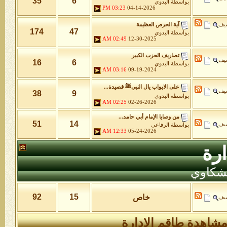
35
6
بواسطة
البدوي
03:23 PM
04-14-2026
شيف
آية الحرص العظيمة
174
47
بواسطة
البدوي
02:49 AM
12-30-2025
تصاريف الحزب الكبير
شيف
16
6
بواسطة
البدوي
03:16 AM
09-19-2024
على الابواب يال النبيﷺ قصيدة...
شيف
38
9
بواسطة
البدوي
02:25 AM
02-26-2026
من وصايا الإمام أبي حامد...
51
14
شيف
بواسطة
الرفاعي
12:33 AM
05-24-2026
رة
لشكاوي
92
15
خاص
شيف
شاهدة طاقم الإدارة