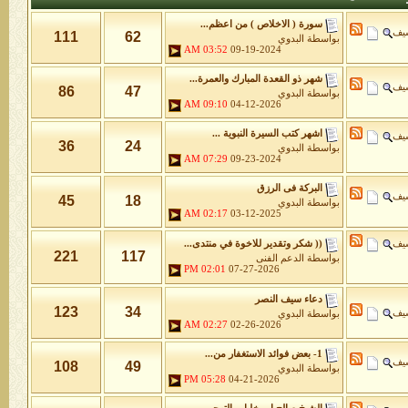
سورة ( الاخلاص ) من اعظم...
شيف
111
62
بواسطة
البدوي
03:52 AM
09-19-2024
شهر ذو القعدة المبارك والعمرة...
شيف
86
47
بواسطة
البدوي
09:10 AM
04-12-2026
اشهر كتب السيرة النبوية ...
شيف
36
24
بواسطة
البدوي
07:29 AM
09-23-2024
البركة فى الرزق
شيف
45
18
بواسطة
البدوي
02:17 AM
03-12-2025
شيف
(( شكر وتقدير للاخوة في منتدى...
221
117
بواسطة
الدعم الفنى
02:01 PM
07-27-2026
دعاء سيف النصر
123
34
شيف
بواسطة
البدوي
02:27 AM
02-26-2026
1- بعض فوائد الاستغفار من...
شيف
108
49
بواسطة
البدوي
05:28 PM
04-21-2026