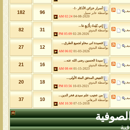
أسرار خزائن اﻷذكار -1-
شيف
182
96
بواسطة
عابر سبيل
02:24 AM
04-08-2020
إِني بُلِيتُ بِأَرْبعٍ مَا...
82
31
شيف
بواسطة
البدوي
05:09 PM
02-28-2026
قصيدة انى مخاو لجميع الطرق...
شيف
27
12
بواسطة
البدوي
06:02 AM
01-03-2026
سيدنا الحسين رضى الله عنه...
21
16
شيف
بواسطة
البدوي
08:44 AM
01-15-2023
الفيض المدفق المئة الأولى...
20
18
شيف
بواسطة
البدوي
03:56 PM
10-03-2021
من عجيب علم سيدى فخر الدين...
شيف
37
10
بواسطة
البرهانى
10:30 AM
07-15-2018
لصوفية
ية