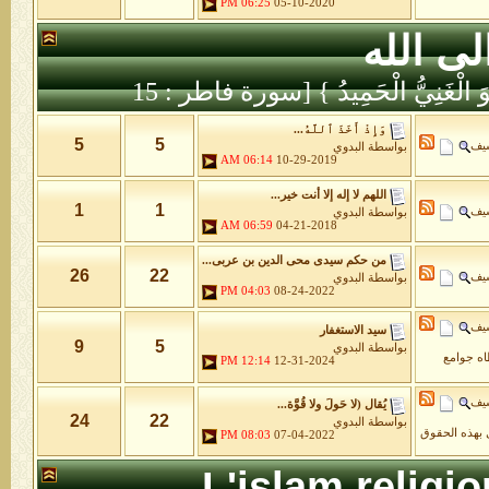
06:25 PM
05-10-2020
لى الله
َّهُ هُوَ الْغَنِيُّ الْحَمِيدُ } [سورة فاطر : 15
وَإِذْ أَخَذَ ٱللَّهُ...
5
5
شيف
بواسطة
البدوي
06:14 AM
10-29-2019
اللهم لا إله إلا أنت خير...
1
1
شيف
بواسطة
البدوي
06:59 AM
04-21-2018
من حكم سيدى محى الدين بن عربى...
26
22
شيف
بواسطة
البدوي
04:03 PM
08-24-2022
شيف
سيد الاستغفار
9
5
بواسطة
البدوي
طاه جوامع
12:14 PM
12-31-2024
شيف
يُقال (لا حَولَ ولا قُوَّة...
24
22
بواسطة
البدوي
 بهذه الحقوق
08:03 PM
07-04-2022
L'islam religi