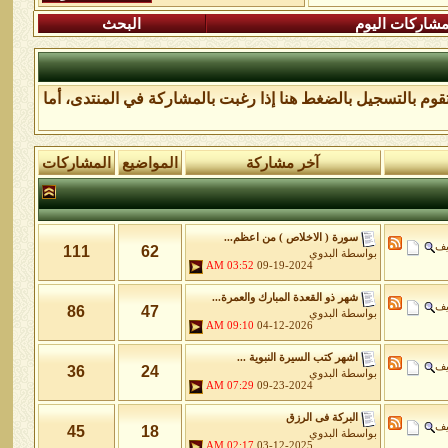
شاركات اليوم
البحث
تقوم
بالتسجيل بالضغط هنا
إذا رغبت بالمشاركة في المنتدى، أما
آخر مشاركة
المواضيع
المشاركات
سورة ( الاخلاص ) من اعظم...
يف
111
62
بواسطة
البدوي
03:52 AM
09-19-2024
شهر ذو القعدة المبارك والعمرة...
يف
86
47
بواسطة
البدوي
09:10 AM
04-12-2026
اشهر كتب السيرة النبوية ...
يف
36
24
بواسطة
البدوي
07:29 AM
09-23-2024
البركة فى الرزق
يف
45
18
بواسطة
البدوي
02:17 AM
03-12-2025