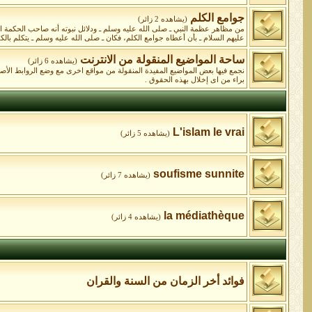
جوامع الكلم
(يشاهده 2 زائر)
من مظاهر عظمة النبي ـ صلى الله عليه وسلم ـ ودلائل نبوته أنه صاحب الحكمة البال
عليهم السلام ـ بأن أعطاه جوامع الكلم، فكان ـ صلى الله عليه وسلم ـ يتكلم بالكلا
ساحة المواضيع المنقولة من الانترنت
(يشاهده 6 زائر)
نجمع فيها بعض المواضيع المفيدة المنقولة من مواقع اخرى مع وضع الروابط الأ
براء من اى إخلال بهذه الحقوق .
L'islam le vrai
(يشاهده 5 زائر)
soufisme sunnite
(يشاهده 7 زائر)
la médiathèque
(يشاهده 4 زائر)
فوائد أخر الزمان من السنة والقران