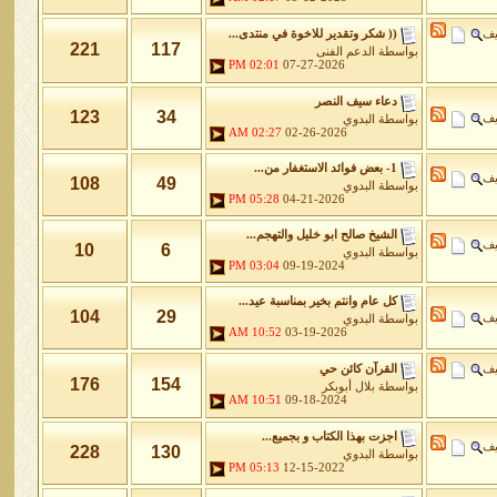
يف
(( شكر وتقدير للاخوة في منتدى...
221
117
بواسطة
الدعم الفنى
02:01 PM
07-27-2026
دعاء سيف النصر
123
34
يف
بواسطة
البدوي
02:27 AM
02-26-2026
1- بعض فوائد الاستغفار من...
يف
108
49
بواسطة
البدوي
05:28 PM
04-21-2026
الشيخ صالح ابو خليل والتهجم...
يف
10
6
بواسطة
البدوي
03:04 PM
09-19-2024
كل عام وانتم بخير بمناسبة عيد...
104
29
يف
بواسطة
البدوي
10:52 AM
03-19-2026
يف
القرآن كائن حي
176
154
بواسطة
بلال أبوبكر
10:51 AM
09-18-2024
اجزت بهذا الكتاب و بجميع...
يف
228
130
بواسطة
البدوي
05:13 PM
12-15-2022