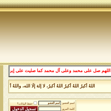
ل على محمد وعلى آل محمد كما صليت على إبراهيم وعلى آل إب
اللهُ أكبرُ اللهُ أكبرُ اللهُ أكبرُ، لا إلهَ إلَّا الله، واللهُ أ
اسم العضو
حفظ البيانات؟
كلمة المرور