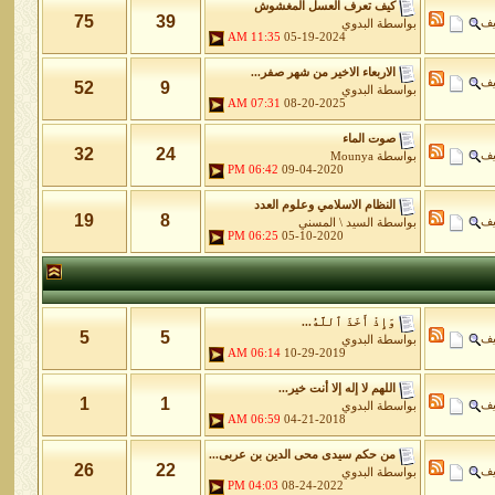
كيف تعرف العسل المغشوش
75
39
يف
بواسطة
البدوي
11:35 AM
05-19-2024
الاربعاء الاخير من شهر صفر...
يف
52
9
بواسطة
البدوي
07:31 AM
08-20-2025
صوت الماء
32
24
يف
بواسطة
Mounya
06:42 PM
09-04-2020
النظام الاسلامي وعلوم العدد
19
8
يف
بواسطة
السيد \ المسني
06:25 PM
05-10-2020
وَإِذْ أَخَذَ ٱللَّهُ...
5
5
يف
بواسطة
البدوي
06:14 AM
10-29-2019
اللهم لا إله إلا أنت خير...
1
1
يف
بواسطة
البدوي
06:59 AM
04-21-2018
من حكم سيدى محى الدين بن عربى...
26
22
يف
بواسطة
البدوي
04:03 PM
08-24-2022