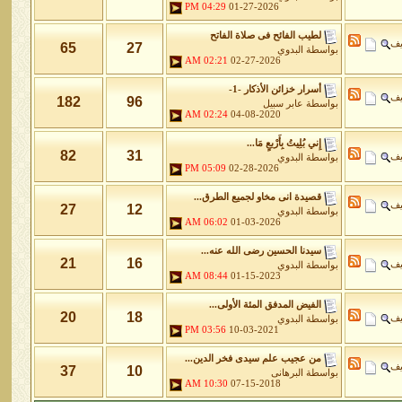
04:29 PM
01-27-2026
لطيب الفائح فى صلاة الفاتح
يف
65
27
بواسطة
البدوي
02:21 AM
02-27-2026
أسرار خزائن اﻷذكار -1-
يف
182
96
بواسطة
عابر سبيل
02:24 AM
04-08-2020
إِني بُلِيتُ بِأَرْبعٍ مَا...
82
31
يف
بواسطة
البدوي
05:09 PM
02-28-2026
قصيدة انى مخاو لجميع الطرق...
يف
27
12
بواسطة
البدوي
06:02 AM
01-03-2026
سيدنا الحسين رضى الله عنه...
21
16
يف
بواسطة
البدوي
08:44 AM
01-15-2023
الفيض المدفق المئة الأولى...
20
18
يف
بواسطة
البدوي
03:56 PM
10-03-2021
من عجيب علم سيدى فخر الدين...
يف
37
10
بواسطة
البرهانى
10:30 AM
07-15-2018