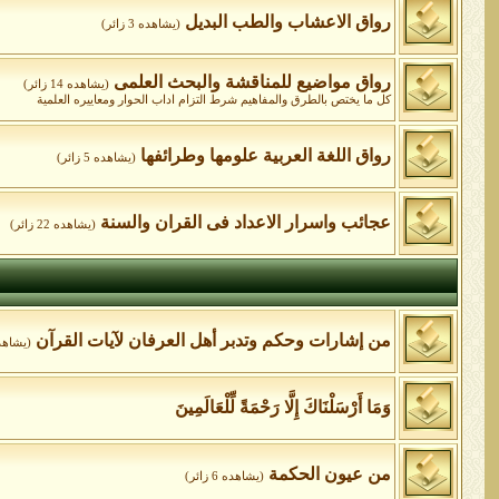
رواق الاعشاب والطب البديل
(يشاهده 3 زائر)
رواق مواضيع للمناقشة والبحث العلمى
(يشاهده 14 زائر)
كل ما يختص بالطرق والمفاهيم شرط التزام اداب الحوار ومعاييره العلمية
رواق اللغة العربية علومها وطرائفها
(يشاهده 5 زائر)
عجائب واسرار الاعداد فى القران والسنة
(يشاهده 22 زائر)
من إشارات وحكم وتدبر أهل العرفان لآيات القرآن
(يشاهده 3 ز
وَمَا أَرْسَلْنَاكَ إِلَّا رَحْمَةً لِّلْعَالَمِينَ
من عيون الحكمة
(يشاهده 6 زائر)