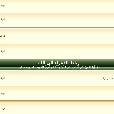
الأرش
الأرش
الأرش
الأرش
رباط الفقراء الى الله
{ يَا أَيُّهَا النَّاسُ أَنْتُمُ الْفُقَرَاءُ إِلَى اللَّهِ ۖ وَاللَّهُ هُوَ الْغَنِيُّ الْحَمِيدُ } [سورة فاطر : 15
الأرش
ائر)
الأرش
الأرش