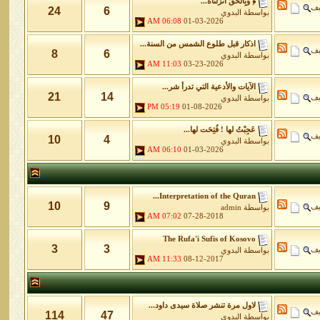
﴿ وَبِالْحَقِّ أَنزَلْنَاهُ...
يف
24
6
بواسطة
البدوي
06:08 AM
01-03-2026
اذكار قبل طلوع الشمس من السنة...
يف
8
6
بواسطة
البدوي
11:03 AM
03-23-2026
الآيات والأدعية التي تدرأ شر...
21
14
يف
بواسطة
البدوي
05:19 PM
01-08-2026
عَجِبْتُ لها ! فُتِحَت لها...
يف
10
4
بواسطة
البدوي
06:10 AM
01-03-2026
Interpretation of the Quran...
10
9
يف
بواسطة
admin
07:02 AM
07-28-2018
The Rufa'i Sufis of Kosovo
3
3
يف
بواسطة
البدوي
11:33 AM
08-12-2017
لاول مرة تنشر صلاة سيدى داود...
يف
114
47
بواسطة
البدوي