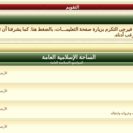
التقويم
م
، فيرجى التكرم بزيارة صفحة التعليمـــات،
بالضغط هنا
. كما يشرفنا أن 
غب أدناه.
الساحة اﻹسلامية العامة
المواضيع الاسلامية العامة
الأرش
الأرش
الأرش
غزواته وانتقاله
الأرش