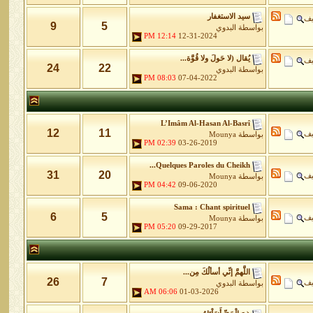
سيد الاستغفار
يف
9
5
بواسطة
البدوي
12:14 PM
12-31-2024
يُقال (لا حَولَ ولا قُوَّة...
يف
24
22
بواسطة
البدوي
08:03 PM
07-04-2022
L’Imâm Al-Hasan Al-Basrî
12
11
يف
بواسطة
Mounya
02:39 PM
03-26-2019
Quelques Paroles du Cheikh...
31
20
يف
بواسطة
Mounya
04:42 PM
09-06-2020
Sama : Chant spirituel
6
5
يف
بواسطة
Mounya
05:20 PM
09-29-2017
اللَّهمَّ إنِّي أسألُكَ مِن...
26
7
يف
بواسطة
البدوي
06:06 AM
01-03-2026