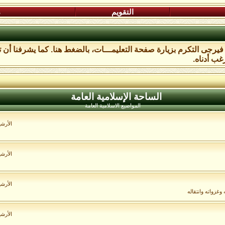
التقويم
م
، فيرجى التكرم بزيارة صفحة التعليمـــات،
بالضغط هنا
. كما يشرفنا أن 
غب أدناه.
الساحة اﻹسلامية العامة
المواضيع الاسلامية العامة
الأرش
الأرش
الأرش
غزواته وانتقاله
الأرش