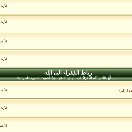
الأرش
الأرش
الأرش
الأرش
رباط الفقراء الى الله
{ يَا أَيُّهَا النَّاسُ أَنْتُمُ الْفُقَرَاءُ إِلَى اللَّهِ ۖ وَاللَّهُ هُوَ الْغَنِيُّ الْحَمِيدُ } [سورة فاطر : 15
الأرش
ائر)
الأرش
الأرش