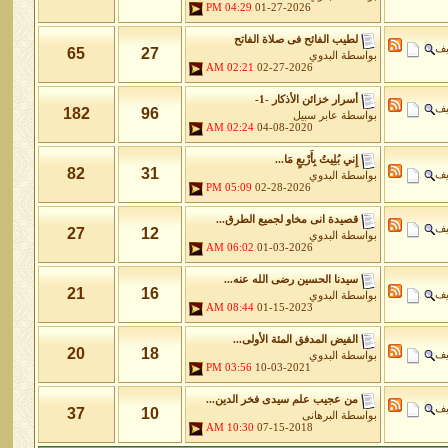
04:29 PM
01-27-2026
لطيب الفائح فى صلاة الفاتح
يف
65
27
بواسطة
البدوي
02:21 AM
02-27-2026
أسرار خزائن اﻷذكار -1-
يف
182
96
بواسطة
عابر سبيل
02:24 AM
04-08-2020
إِني بُلِيتُ بِأَرْبعٍ مَا...
82
31
يف
بواسطة
البدوي
05:09 PM
02-28-2026
قصيدة انى مخاو لجميع الطرق...
يف
27
12
بواسطة
البدوي
06:02 AM
01-03-2026
سيدنا الحسين رضى الله عنه...
21
16
يف
بواسطة
البدوي
08:44 AM
01-15-2023
الفيض المدفق المئة الأولى...
20
18
يف
بواسطة
البدوي
03:56 PM
10-03-2021
من عجيب علم سيدى فخر الدين...
يف
37
10
بواسطة
البرهانى
10:30 AM
07-15-2018