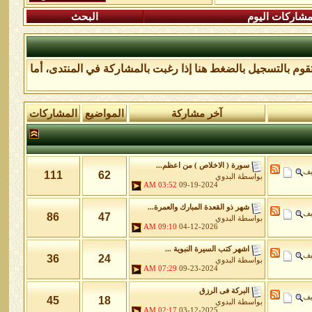
شاركات اليوم
البحث
تقوم
بالتسجيل بالضغط هنا
إذا رغبت بالمشاركة في المنتدى، أما
آخر مشاركة
المواضيع
المشاركات
سورة ( الاخلاص ) من اعظم...
يف
111
62
بواسطة
البدوي
03:52 AM
09-19-2024
شهر ذو القعدة المبارك والعمرة...
يف
86
47
بواسطة
البدوي
09:10 AM
04-12-2026
اشهر كتب السيرة النبوية ...
يف
36
24
بواسطة
البدوي
07:29 AM
09-23-2024
البركة فى الرزق
يف
45
18
بواسطة
البدوي
02:17 AM
03-12-2025