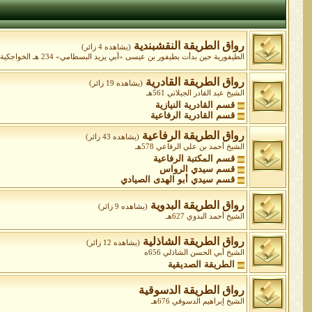
رواق الطريقة النقشبندية
(يشاهده 4 زائر)
الطيفورية حين بدأت بطيفور بن عيسى «أبي يزيد البسطامي» 234 هـ الخواجكية ابتداءً من الشيخ عبد الخالق الغجدواني المتوفى 575 ه الشيخ محمد بهاء الدين شاه نقشبند 791هـ
رواق الطريقة القادرية
(يشاهده 19 زائر)
الشيخ عبد القادر الجيلاني 561هـ
قسم القادرية النيازية
قسم القادرية الرفاعية
رواق الطريقة الرفاعية
(يشاهده 43 زائر)
الشيخ أحمد بن علي الرفاعي 578هـ
قسم المكتبة الرفاعية
قسم سيدي الرواس
قسم سيدي أبو الهدى الصيادي
رواق الطريقة البدوية
(يشاهده 9 زائر)
الشيخ أحمد البدوي 627هـ
رواق الطريقة الشاذلية
(يشاهده 12 زائر)
الشيخ أبي الحسن الشاذلي 656ه
الطريقة الصديقية
رواق الطريقة الدسوقية
الشيخ إبراهيم الدسوقي 676هـ