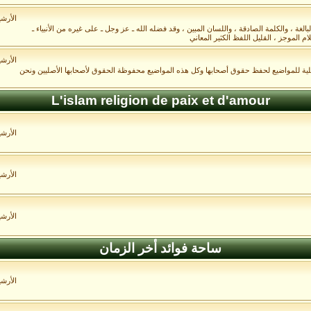
الأرش
غة ، والكلمة الصادقة ، واللسان المبين ، وقد فضله الله ـ عز وجل ـ على غيره من الأنبياء ـ
م الموجز ، القليل اللفظ الكثير المعاني
الأرش
صلية للمواضيع لحفظ حقوق أصحابها وكل هذه المواضيع محفوظة الحقوق لأصحابها الأصليين ونحن
L'islam religion de paix et d'amour
الأرش
الأرش
الأرش
ساحة فوائد أخر الزمان
الأرش