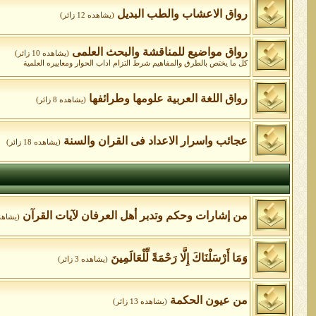
رواق الاعشاب والطب البديل
(يشاهده 12 زائر)
رواق مواضيع للمناقشة والبحث العلمى
(يشاهده 10 زائر)
كل ما يختص بالطرق والمفاهيم شرط التزام اداب الحوار ومعاييره العلمية
رواق اللغة العربية علومها وطرائفها
(يشاهده 8 زائر)
عجائب واسرار الاعداد فى القران والسنة
(يشاهده 18 زائر)
من إشارات وحكم وتدبر أهل العرفان لآيات القرآن
(يشاهده 4 ز
وَمَا أَرْسَلْنَاكَ إِلَّا رَحْمَةً لِّلْعَالَمِينَ
(يشاهده 3 زائر)
من عيون الحكمة
(يشاهده 13 زائر)