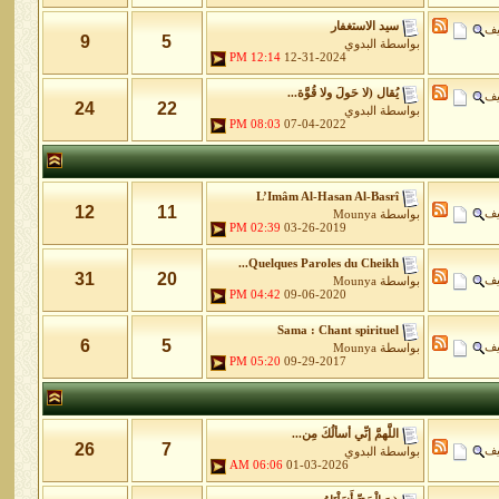
سيد الاستغفار
يف
9
5
بواسطة
البدوي
12:14 PM
12-31-2024
يُقال (لا حَولَ ولا قُوَّة...
يف
24
22
بواسطة
البدوي
08:03 PM
07-04-2022
L’Imâm Al-Hasan Al-Basrî
12
11
يف
بواسطة
Mounya
02:39 PM
03-26-2019
Quelques Paroles du Cheikh...
31
20
يف
بواسطة
Mounya
04:42 PM
09-06-2020
Sama : Chant spirituel
6
5
يف
بواسطة
Mounya
05:20 PM
09-29-2017
اللَّهمَّ إنِّي أسألُكَ مِن...
26
7
يف
بواسطة
البدوي
06:06 AM
01-03-2026