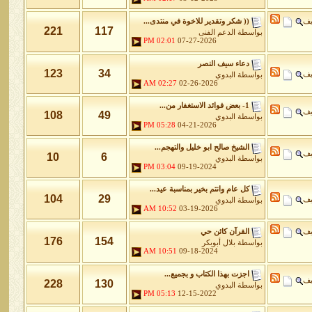
يف
(( شكر وتقدير للاخوة في منتدى...
221
117
بواسطة
الدعم الفنى
02:01 PM
07-27-2026
دعاء سيف النصر
123
34
يف
بواسطة
البدوي
02:27 AM
02-26-2026
1- بعض فوائد الاستغفار من...
يف
108
49
بواسطة
البدوي
05:28 PM
04-21-2026
الشيخ صالح ابو خليل والتهجم...
يف
10
6
بواسطة
البدوي
03:04 PM
09-19-2024
كل عام وانتم بخير بمناسبة عيد...
104
29
يف
بواسطة
البدوي
10:52 AM
03-19-2026
يف
القرآن كائن حي
176
154
بواسطة
بلال أبوبكر
10:51 AM
09-18-2024
اجزت بهذا الكتاب و بجميع...
يف
228
130
بواسطة
البدوي
05:13 PM
12-15-2022