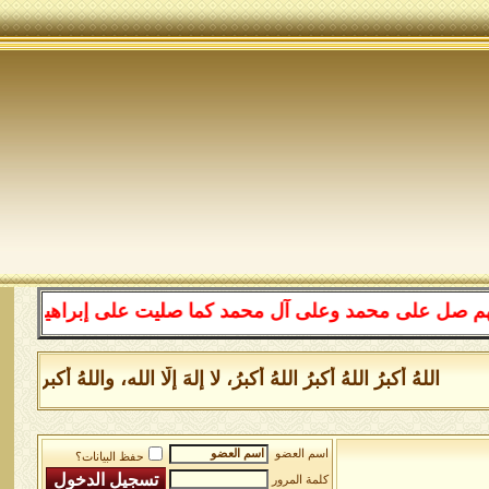
لى محمد وعلى آل محمد كما صليت على إبراهيم وعلى آل إبراه
للهُ أكبرُ اللهُ أكبرُ اللهُ أكبرُ، لا إلهَ إلَّا الله، واللهُ أكبر
اسم العضو
حفظ البيانات؟
كلمة المرور