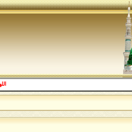
اللهم صل ع
ا