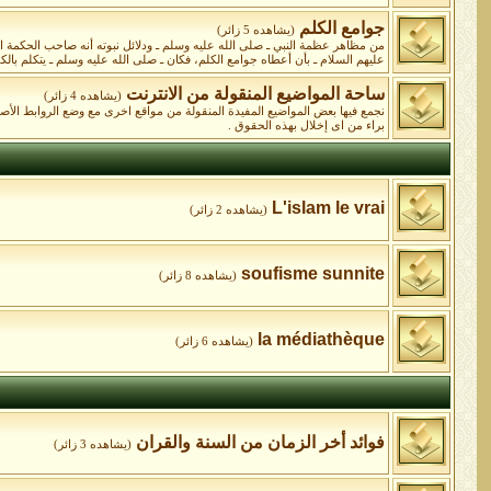
جوامع الكلم
(يشاهده 5 زائر)
من مظاهر عظمة النبي ـ صلى الله عليه وسلم ـ ودلائل نبوته أنه صاحب الحكمة البال
عليهم السلام ـ بأن أعطاه جوامع الكلم، فكان ـ صلى الله عليه وسلم ـ يتكلم بالكلا
ساحة المواضيع المنقولة من الانترنت
(يشاهده 4 زائر)
نجمع فيها بعض المواضيع المفيدة المنقولة من مواقع اخرى مع وضع الروابط الأ
براء من اى إخلال بهذه الحقوق .
L'islam le vrai
(يشاهده 2 زائر)
soufisme sunnite
(يشاهده 8 زائر)
la médiathèque
(يشاهده 6 زائر)
فوائد أخر الزمان من السنة والقران
(يشاهده 3 زائر)