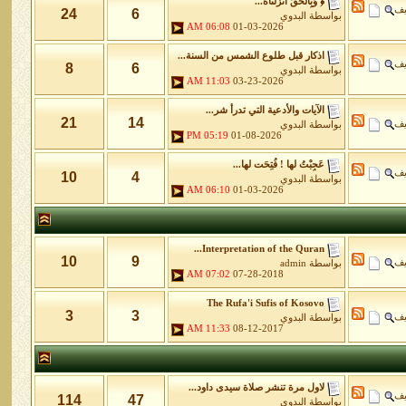
﴿ وَبِالْحَقِّ أَنزَلْنَاهُ...
يف
24
6
بواسطة
البدوي
06:08 AM
01-03-2026
اذكار قبل طلوع الشمس من السنة...
يف
8
6
بواسطة
البدوي
11:03 AM
03-23-2026
الآيات والأدعية التي تدرأ شر...
21
14
يف
بواسطة
البدوي
05:19 PM
01-08-2026
عَجِبْتُ لها ! فُتِحَت لها...
يف
10
4
بواسطة
البدوي
06:10 AM
01-03-2026
Interpretation of the Quran...
10
9
يف
بواسطة
admin
07:02 AM
07-28-2018
The Rufa'i Sufis of Kosovo
3
3
يف
بواسطة
البدوي
11:33 AM
08-12-2017
لاول مرة تنشر صلاة سيدى داود...
يف
114
47
بواسطة
البدوي