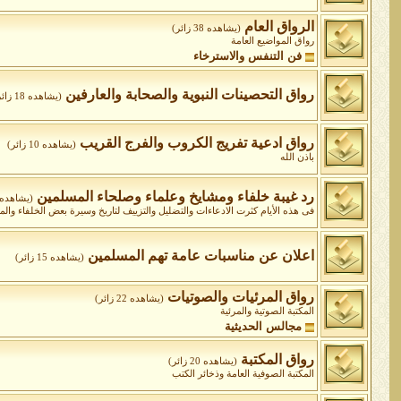
الرواق العام
(يشاهده 38 زائر)
رواق المواضيع العامة
فن التنفس والاسترخاء
رواق التحصينات النبوية والصحابة والعارفين
(يشاهده 18 زائر)
رواق ادعية تفريج الكروب والفرج القريب
(يشاهده 10 زائر)
باذن الله
رد غيبة خلفاء ومشايخ وعلماء وصلحاء المسلمين
(يشاهده 2 زائر
فى هذه الأيام كثرت الادعاءات والتضليل والتزييف لتاريخ وسيرة بعض الخلفاء وا
اعلان عن مناسبات عامة تهم المسلمين
(يشاهده 15 زائر)
رواق المرئيات والصوتيات
(يشاهده 22 زائر)
المكتبة الصوتية والمرئية
مجالس الحديثية
رواق المكتبة
(يشاهده 20 زائر)
المكتبة الصوفية العامة وذخائر الكتب