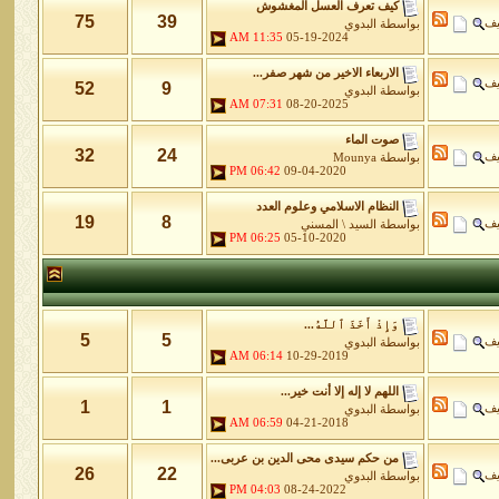
كيف تعرف العسل المغشوش
75
39
يف
بواسطة
البدوي
11:35 AM
05-19-2024
الاربعاء الاخير من شهر صفر...
يف
52
9
بواسطة
البدوي
07:31 AM
08-20-2025
صوت الماء
32
24
يف
بواسطة
Mounya
06:42 PM
09-04-2020
النظام الاسلامي وعلوم العدد
19
8
يف
بواسطة
السيد \ المسني
06:25 PM
05-10-2020
وَإِذْ أَخَذَ ٱللَّهُ...
5
5
يف
بواسطة
البدوي
06:14 AM
10-29-2019
اللهم لا إله إلا أنت خير...
1
1
يف
بواسطة
البدوي
06:59 AM
04-21-2018
من حكم سيدى محى الدين بن عربى...
26
22
يف
بواسطة
البدوي
04:03 PM
08-24-2022