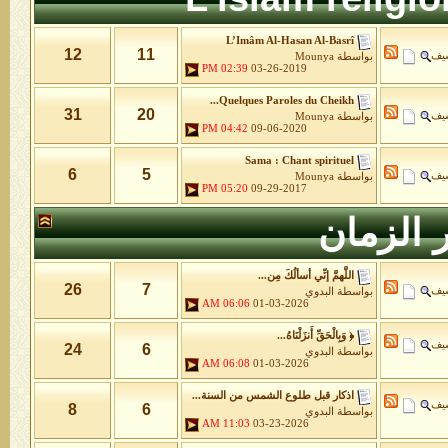
L’Imâm Al-Hasan Al-Basrî
12
11
شيف
بواسطة
Mounya
02:39 PM
03-26-2019
Quelques Paroles du Cheikh...
31
20
شيف
بواسطة
Mounya
04:42 PM
09-06-2020
Sama : Chant spirituel
6
5
شيف
بواسطة
Mounya
05:20 PM
09-29-2017
 الزمان
اللَّهمَّ إنِّي أسألُكَ مِن...
26
7
شيف
بواسطة
البدوي
06:06 AM
01-03-2026
﴿ وَبِالْحَقِّ أَنزَلْنَاهُ...
شيف
24
6
بواسطة
البدوي
06:08 AM
01-03-2026
اذكار قبل طلوع الشمس من السنة...
شيف
8
6
بواسطة
البدوي
11:03 AM
03-23-2026