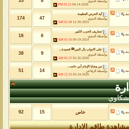
35
6
بواسطة
البدوي
03:23 PM
04-14-2026
شيف
آية الحرص العظيمة
174
47
بواسطة
البدوي
02:49 AM
12-30-2025
تصاريف الحزب الكبير
شيف
16
6
بواسطة
البدوي
03:16 AM
09-19-2024
على الابواب يال النبيﷺ قصيدة...
شيف
38
9
بواسطة
البدوي
02:25 AM
02-26-2026
من وصايا الإمام أبي حامد...
51
14
شيف
بواسطة
الرفاعي
12:33 AM
05-24-2026
رة
لشكاوي
92
15
خاص
شيف
شاهدة طاقم الإدارة