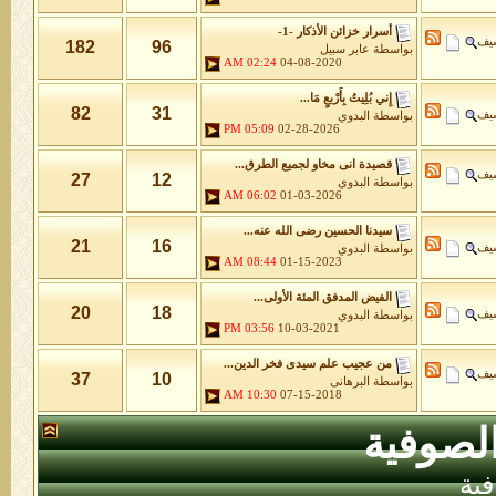
أسرار خزائن اﻷذكار -1-
شيف
182
96
بواسطة
عابر سبيل
02:24 AM
04-08-2020
إِني بُلِيتُ بِأَرْبعٍ مَا...
82
31
شيف
بواسطة
البدوي
05:09 PM
02-28-2026
قصيدة انى مخاو لجميع الطرق...
شيف
27
12
بواسطة
البدوي
06:02 AM
01-03-2026
سيدنا الحسين رضى الله عنه...
21
16
شيف
بواسطة
البدوي
08:44 AM
01-15-2023
الفيض المدفق المئة الأولى...
20
18
شيف
بواسطة
البدوي
03:56 PM
10-03-2021
من عجيب علم سيدى فخر الدين...
شيف
37
10
بواسطة
البرهانى
10:30 AM
07-15-2018
لصوفية
ية