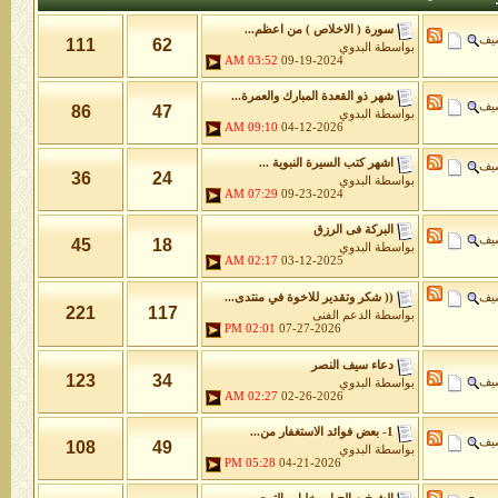
سورة ( الاخلاص ) من اعظم...
شيف
111
62
بواسطة
البدوي
03:52 AM
09-19-2024
شهر ذو القعدة المبارك والعمرة...
شيف
86
47
بواسطة
البدوي
09:10 AM
04-12-2026
اشهر كتب السيرة النبوية ...
شيف
36
24
بواسطة
البدوي
07:29 AM
09-23-2024
البركة فى الرزق
شيف
45
18
بواسطة
البدوي
02:17 AM
03-12-2025
شيف
(( شكر وتقدير للاخوة في منتدى...
221
117
بواسطة
الدعم الفنى
02:01 PM
07-27-2026
دعاء سيف النصر
123
34
شيف
بواسطة
البدوي
02:27 AM
02-26-2026
1- بعض فوائد الاستغفار من...
شيف
108
49
بواسطة
البدوي
05:28 PM
04-21-2026