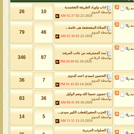
اداب واوراد الطريقة النقشبندية
شيف
26
10
بواسطة
البدوي
02:37 AM
02-22-2026
شيف
الصلاة المشعشعة هى خاصة...
79
46
بواسطة
البدوي
02:36 AM
02-22-2026
شيف
مدد المسترشد من جانب المرشد
346
87
بواسطة
الرفاعي
06:09 PM
02-19-2026
التحصين لسيدى احمد البدوى
شيف
36
7
بواسطة
البدوي
01:45 PM
03-14-2026
شيف
حصون حسبنا الله ونعم الوكيل
83
36
بواسطة
البدوي
06:41 AM
03-10-2026
الحزب الصغيرللقطب الكبير سيدى...
شيف
14
5
بواسطة
البدوي
11:51 AM
11-15-2024
الصلوات الدردرية
شيف