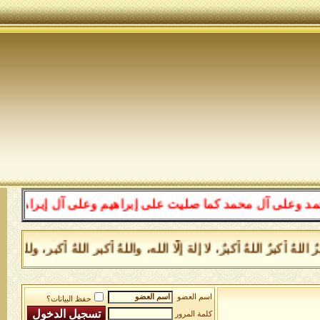
محمد كما صليت على إبراهيم وعلى آل إبراهيم إنك حميد مجي
 أكبرُ اللهُ أكبرُ، لا إلهَ إلَّا الله، واللهُ أكبر اللهُ أكبر، ولله
اسم العضو
حفظ البيانات؟
كلمة المرور