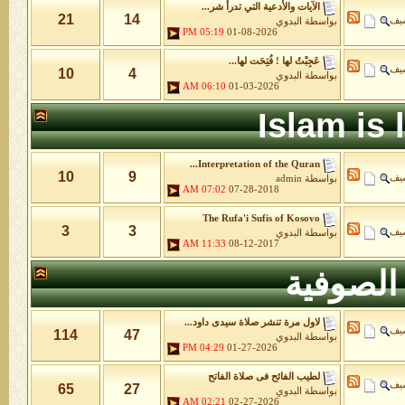
الآيات والأدعية التي تدرأ شر...
21
14
شيف
بواسطة
البدوي
05:19 PM
01-08-2026
عَجِبْتُ لها ! فُتِحَت لها...
شيف
10
4
بواسطة
البدوي
06:10 AM
01-03-2026
Islam is
Interpretation of the Quran...
10
9
شيف
بواسطة
admin
07:02 AM
07-28-2018
The Rufa'i Sufis of Kosovo
3
3
شيف
بواسطة
البدوي
11:33 AM
08-12-2017
الصوفية
لاول مرة تنشر صلاة سيدى داود...
شيف
114
47
بواسطة
البدوي
04:29 PM
01-27-2026
لطيب الفائح فى صلاة الفاتح
شيف
65
27
بواسطة
البدوي
02:21 AM
02-27-2026