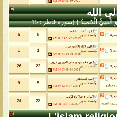
06:25 PM
05-10-2020
لى الله
َّهُ هُوَ الْغَنِيُّ الْحَمِيدُ } [سورة فاطر : 15
وَإِذْ أَخَذَ ٱللَّهُ...
5
5
شيف
بواسطة
البدوي
06:14 AM
10-29-2019
اللهم لا إله إلا أنت خير...
1
1
شيف
بواسطة
البدوي
06:59 AM
04-21-2018
من حكم سيدى محى الدين بن عربى...
26
22
شيف
بواسطة
البدوي
04:03 PM
08-24-2022
شيف
سيد الاستغفار
9
5
بواسطة
البدوي
طاه جوامع
12:14 PM
12-31-2024
شيف
يُقال (لا حَولَ ولا قُوَّة...
24
22
بواسطة
البدوي
 بهذه الحقوق
08:03 PM
07-04-2022
L'islam religi