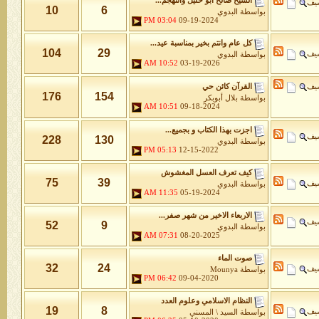
الشيخ صالح ابو خليل والتهجم...
شيف
10
6
بواسطة
البدوي
03:04 PM
09-19-2024
كل عام وانتم بخير بمناسبة عيد...
104
29
شيف
بواسطة
البدوي
10:52 AM
03-19-2026
شيف
القرآن كائن حي
176
154
بواسطة
بلال أبوبكر
10:51 AM
09-18-2024
اجزت بهذا الكتاب و بجميع...
شيف
228
130
بواسطة
البدوي
05:13 PM
12-15-2022
كيف تعرف العسل المغشوش
75
39
شيف
بواسطة
البدوي
11:35 AM
05-19-2024
الاربعاء الاخير من شهر صفر...
شيف
52
9
بواسطة
البدوي
07:31 AM
08-20-2025
صوت الماء
32
24
شيف
بواسطة
Mounya
06:42 PM
09-04-2020
النظام الاسلامي وعلوم العدد
19
8
شيف
بواسطة
السيد \ المسني