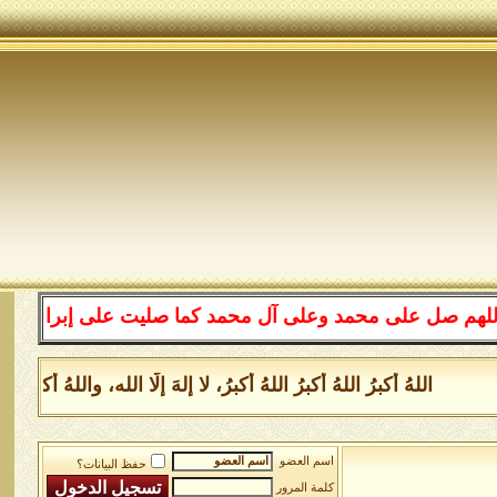
لى محمد وعلى آل محمد كما صليت على إبراهيم وعلى آل إبراه
للهُ أكبرُ اللهُ أكبرُ اللهُ أكبرُ، لا إلهَ إلَّا الله، واللهُ أكبر
اسم العضو
حفظ البيانات؟
كلمة المرور