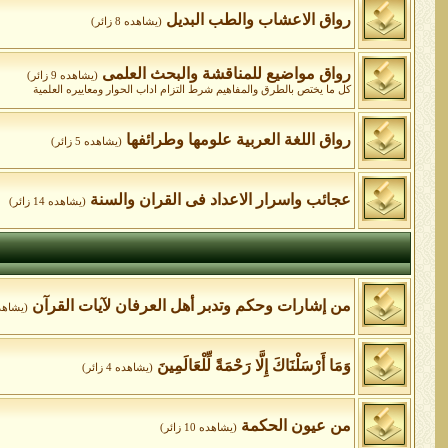
رواق الاعشاب والطب البديل
(يشاهده 8 زائر)
رواق مواضيع للمناقشة والبحث العلمى
(يشاهده 9 زائر)
كل ما يختص بالطرق والمفاهيم شرط التزام اداب الحوار ومعاييره العلمية
رواق اللغة العربية علومها وطرائفها
(يشاهده 5 زائر)
عجائب واسرار الاعداد فى القران والسنة
(يشاهده 14 زائر)
من إشارات وحكم وتدبر أهل العرفان لآيات القرآن
(يشاهده 6 ز
وَمَا أَرْسَلْنَاكَ إِلَّا رَحْمَةً لِّلْعَالَمِينَ
(يشاهده 4 زائر)
من عيون الحكمة
(يشاهده 10 زائر)