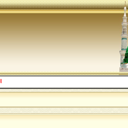
اللهم صل ع
ا