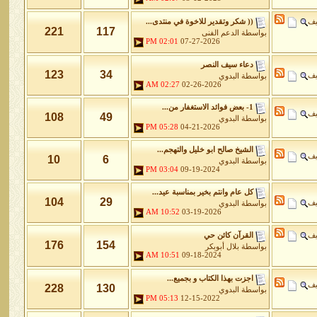
يف
(( شكر وتقدير للاخوة في منتدى...
221
117
بواسطة
الدعم الفنى
02:01 PM
07-27-2026
دعاء سيف النصر
123
34
يف
بواسطة
البدوي
02:27 AM
02-26-2026
1- بعض فوائد الاستغفار من...
يف
108
49
بواسطة
البدوي
05:28 PM
04-21-2026
الشيخ صالح ابو خليل والتهجم...
يف
10
6
بواسطة
البدوي
03:04 PM
09-19-2024
كل عام وانتم بخير بمناسبة عيد...
104
29
يف
بواسطة
البدوي
10:52 AM
03-19-2026
يف
القرآن كائن حي
176
154
بواسطة
بلال أبوبكر
10:51 AM
09-18-2024
اجزت بهذا الكتاب و بجميع...
يف
228
130
بواسطة
البدوي
05:13 PM
12-15-2022