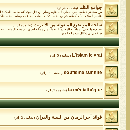
جوامع الكلم
(يشاهده 5 زائر)
من مظاهر عظمة النبي ـ صلى الله عليه وسلم ـ ودلائل نبوته أنه صاحب الحكمة البال
عليهم السلام ـ بأن أعطاه جوامع الكلم، فكان ـ صلى الله عليه وسلم ـ يتكلم بالكلا
ساحة المواضيع المنقولة من الانترنت
(يشاهده 4 زائر)
نجمع فيها بعض المواضيع المفيدة المنقولة من مواقع اخرى مع وضع الروابط الأ
براء من اى إخلال بهذه الحقوق .
L'islam le vrai
(يشاهده 5 زائر)
soufisme sunnite
(يشاهده 14 زائر)
la médiathèque
(يشاهده 3 زائر)
فوائد أخر الزمان من السنة والقران
(يشاهده 2 زائر)