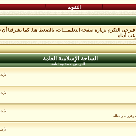
التقويم
م
، فيرجى التكرم بزيارة صفحة التعليمـــات،
بالضغط هنا
. كما يشرفنا أن 
غب أدناه.
الساحة اﻹسلامية العامة
المواضيع الاسلامية العامة
الأرش
الأرش
الأرش
غزواته وانتقاله
الأرش