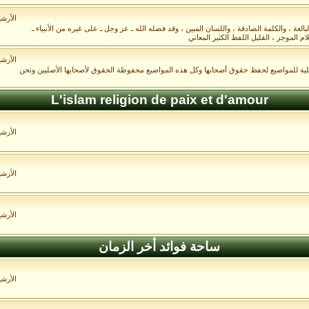
الأرش
غة ، والكلمة الصادقة ، واللسان المبين ، وقد فضله الله ـ عز وجل ـ على غيره من الأنبياء ـ
م الموجز ، القليل اللفظ الكثير المعاني
الأرش
صلية للمواضيع لحفظ حقوق أصحابها وكل هذه المواضيع محفوظة الحقوق لأصحابها الأصليين ونحن
L'islam religion de paix et d'amour
الأرش
الأرش
الأرش
ساحة فوائد أخر الزمان
الأرش