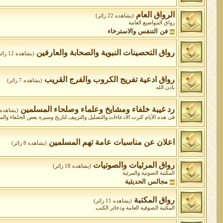
الرواق العام
(يشاهده 22 زائر)
رواق المواضيع العامة
فن التنفس والاسترخاء
رواق التحصينات النبوية والصحابة والعارفين
(يشاهده 12 زائر)
رواق ادعية تفريج الكروب والفرج القريب
(يشاهده 7 زائر)
باذن الله
رد غيبة خلفاء ومشايخ وعلماء وصلحاء المسلمين
(يشاهده 3 زائر
فى هذه الأيام كثرت الادعاءات والتضليل والتزييف لتاريخ وسيرة بعض الخلفاء وا
اعلان عن مناسبات عامة تهم المسلمين
(يشاهده 8 زائر)
رواق المرئيات والصوتيات
(يشاهده 18 زائر)
المكتبة الصوتية والمرئية
مجالس الحديثية
رواق المكتبة
(يشاهده 11 زائر)
المكتبة الصوفية العامة وذخائر الكتب