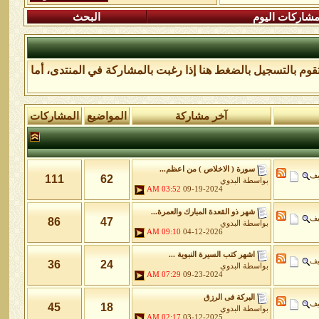
شاركات اليوم
البحث
تقوم
بالتسجيل بالضغط هنا
إذا رغبت بالمشاركة في المنتدى، أما
آخر مشاركة
المواضيع
المشاركات
سورة ( الاخلاص ) من اعظم...
يف
111
62
بواسطة
البدوي
03:52 AM
09-19-2024
شهر ذو القعدة المبارك والعمرة...
يف
86
47
بواسطة
البدوي
09:10 AM
04-12-2026
اشهر كتب السيرة النبوية ...
يف
36
24
بواسطة
البدوي
07:29 AM
09-23-2024
البركة فى الرزق
يف
45
18
بواسطة
البدوي
02:17 AM
03-12-2025