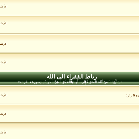
الأرش
الأرش
الأرش
الأرش
رباط الفقراء الى الله
{ يَا أَيُّهَا النَّاسُ أَنْتُمُ الْفُقَرَاءُ إِلَى اللَّهِ ۖ وَاللَّهُ هُوَ الْغَنِيُّ الْحَمِيدُ } [سورة فاطر : 15
الأرش
ائر)
الأرش
الأرش