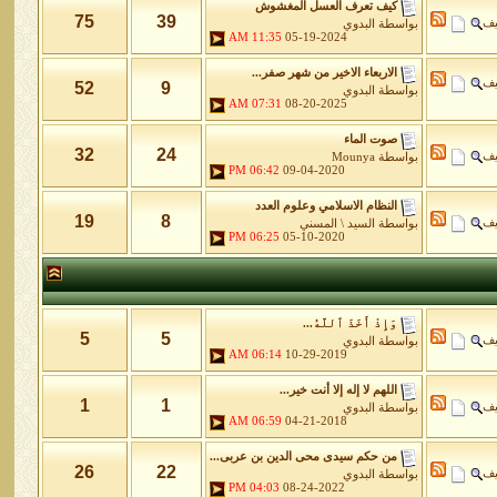
كيف تعرف العسل المغشوش
75
39
يف
بواسطة
البدوي
11:35 AM
05-19-2024
الاربعاء الاخير من شهر صفر...
يف
52
9
بواسطة
البدوي
07:31 AM
08-20-2025
صوت الماء
32
24
يف
بواسطة
Mounya
06:42 PM
09-04-2020
النظام الاسلامي وعلوم العدد
19
8
يف
بواسطة
السيد \ المسني
06:25 PM
05-10-2020
وَإِذْ أَخَذَ ٱللَّهُ...
5
5
يف
بواسطة
البدوي
06:14 AM
10-29-2019
اللهم لا إله إلا أنت خير...
1
1
يف
بواسطة
البدوي
06:59 AM
04-21-2018
من حكم سيدى محى الدين بن عربى...
26
22
يف
بواسطة
البدوي
04:03 PM
08-24-2022