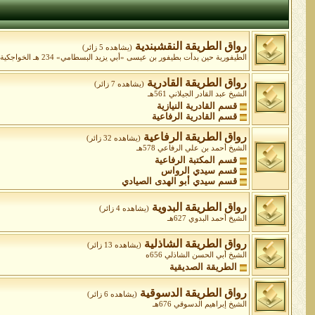
رواق الطريقة النقشبندية
(يشاهده 5 زائر)
الطيفورية حين بدأت بطيفور بن عيسى «أبي يزيد البسطامي» 234 هـ الخواجكية ابتداءً من الشيخ عبد الخالق الغجدواني المتوفى 575 ه الشيخ محمد بهاء الدين شاه نقشبند 791هـ
رواق الطريقة القادرية
(يشاهده 7 زائر)
الشيخ عبد القادر الجيلاني 561هـ
قسم القادرية النيازية
قسم القادرية الرفاعية
رواق الطريقة الرفاعية
(يشاهده 32 زائر)
الشيخ أحمد بن علي الرفاعي 578هـ
قسم المكتبة الرفاعية
قسم سيدي الرواس
قسم سيدي أبو الهدى الصيادي
رواق الطريقة البدوية
(يشاهده 4 زائر)
الشيخ أحمد البدوي 627هـ
رواق الطريقة الشاذلية
(يشاهده 13 زائر)
الشيخ أبي الحسن الشاذلي 656ه
الطريقة الصديقية
رواق الطريقة الدسوقية
(يشاهده 6 زائر)
الشيخ إبراهيم الدسوقي 676هـ