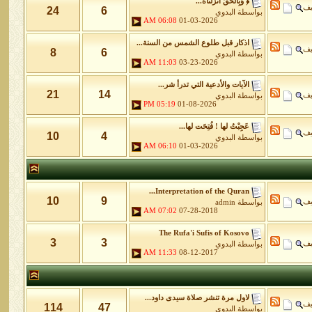
﴿ وَبِالْحَقِّ أَنزَلْنَاهُ...
يف
24
6
بواسطة
البدوي
06:08 AM
01-03-2026
اذكار قبل طلوع الشمس من السنة...
يف
8
6
بواسطة
البدوي
11:03 AM
03-23-2026
الآيات والأدعية التي تدرأ شر...
21
14
يف
بواسطة
البدوي
05:19 PM
01-08-2026
عَجِبْتُ لها ! فُتِحَت لها...
يف
10
4
بواسطة
البدوي
06:10 AM
01-03-2026
Interpretation of the Quran...
10
9
يف
بواسطة
admin
07:02 AM
07-28-2018
The Rufa'i Sufis of Kosovo
3
3
يف
بواسطة
البدوي
11:33 AM
08-12-2017
لاول مرة تنشر صلاة سيدى داود...
يف
114
47
بواسطة
البدوي