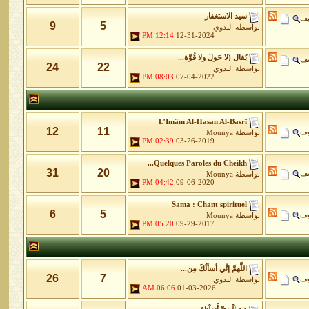
سيد الاستغفار
يف
9
5
بواسطة
البدوي
12:14 PM
12-31-2024
يُقال (لا حَولَ ولا قُوَّة...
يف
24
22
بواسطة
البدوي
08:03 PM
07-04-2022
L’Imâm Al-Hasan Al-Basrî
12
11
يف
بواسطة
Mounya
02:39 PM
03-26-2019
Quelques Paroles du Cheikh...
31
20
يف
بواسطة
Mounya
04:42 PM
09-06-2020
Sama : Chant spirituel
6
5
يف
بواسطة
Mounya
05:20 PM
09-29-2017
اللَّهمَّ إنِّي أسألُكَ مِن...
26
7
يف
بواسطة
البدوي
06:06 AM
01-03-2026