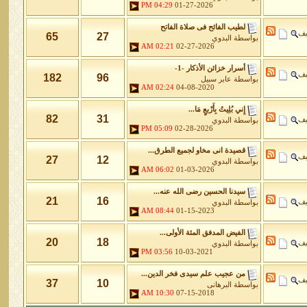
04:29 PM
01-27-2026
لطيب الفائح فى صلاة الفاتح
يف
65
27
بواسطة
البدوي
02:21 AM
02-27-2026
أسرار خزائن اﻷذكار -1-
يف
182
96
بواسطة
عابر سبيل
02:24 AM
04-08-2020
إِني بُلِيتُ بِأَرْبعٍ مَا...
82
31
يف
بواسطة
البدوي
05:09 PM
02-28-2026
قصيدة انى مخاو لجميع الطرق...
يف
27
12
بواسطة
البدوي
06:02 AM
01-03-2026
سيدنا الحسين رضى الله عنه...
21
16
يف
بواسطة
البدوي
08:44 AM
01-15-2023
الفيض المدفق المئة الأولى...
20
18
يف
بواسطة
البدوي
03:56 PM
10-03-2021
من عجيب علم سيدى فخر الدين...
يف
37
10
بواسطة
البرهانى
10:30 AM
07-15-2018