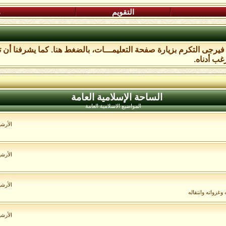
التقويم
م
، فيرجى التكرم بزيارة صفحة التعليمـــات،
بالضغط هنا
. كما يشرفنا أن 
غب أدناه.
الساحة اﻹسلامية العامة
المواضيع الاسلامية العامة
الأرش
الأرش
الأرش
غزواته وانتقاله
الأرش