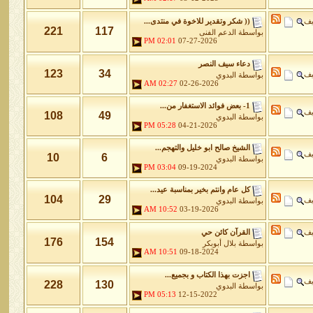
يف
(( شكر وتقدير للاخوة في منتدى...
221
117
بواسطة
الدعم الفنى
02:01 PM
07-27-2026
دعاء سيف النصر
123
34
يف
بواسطة
البدوي
02:27 AM
02-26-2026
1- بعض فوائد الاستغفار من...
يف
108
49
بواسطة
البدوي
05:28 PM
04-21-2026
الشيخ صالح ابو خليل والتهجم...
يف
10
6
بواسطة
البدوي
03:04 PM
09-19-2024
كل عام وانتم بخير بمناسبة عيد...
104
29
يف
بواسطة
البدوي
10:52 AM
03-19-2026
يف
القرآن كائن حي
176
154
بواسطة
بلال أبوبكر
10:51 AM
09-18-2024
اجزت بهذا الكتاب و بجميع...
يف
228
130
بواسطة
البدوي
05:13 PM
12-15-2022