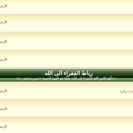
الأرش
الأرش
الأرش
الأرش
رباط الفقراء الى الله
{ يَا أَيُّهَا النَّاسُ أَنْتُمُ الْفُقَرَاءُ إِلَى اللَّهِ ۖ وَاللَّهُ هُوَ الْغَنِيُّ الْحَمِيدُ } [سورة فاطر : 15
الأرش
ائر)
الأرش
الأرش