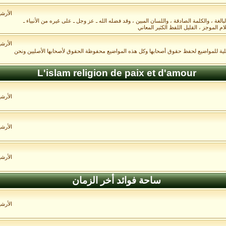
الأرش
غة ، والكلمة الصادقة ، واللسان المبين ، وقد فضله الله ـ عز وجل ـ على غيره من الأنبياء ـ
م الموجز ، القليل اللفظ الكثير المعاني
الأرش
صلية للمواضيع لحفظ حقوق أصحابها وكل هذه المواضيع محفوظة الحقوق لأصحابها الأصليين ونحن
L'islam religion de paix et d'amour
الأرش
الأرش
الأرش
ساحة فوائد أخر الزمان
الأرش