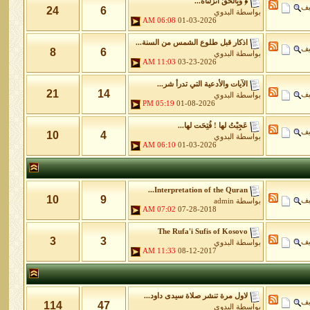
﴿ وَبِالْحَقِّ أَنزَلْنَاهُ...
يف
24
6
بواسطة
البدوي
06:08 AM
01-03-2026
اذكار قبل طلوع الشمس من السنة...
يف
8
6
بواسطة
البدوي
11:03 AM
03-23-2026
الآيات والأدعية التي تدرأ شر...
21
14
يف
بواسطة
البدوي
05:19 PM
01-08-2026
عَجِبْتُ لها ! فُتِحَت لها...
يف
10
4
بواسطة
البدوي
06:10 AM
01-03-2026
Interpretation of the Quran...
10
9
يف
بواسطة
admin
07:02 AM
07-28-2018
The Rufa'i Sufis of Kosovo
3
3
يف
بواسطة
البدوي
11:33 AM
08-12-2017
لاول مرة تنشر صلاة سيدى داود...
يف
114
47
بواسطة
البدوي