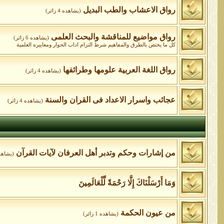
رواق الاعشاب والطب البديل
(يشاهده 4 زائر)
رواق مواضيع للمناقشة والبحث العلمى
(يشاهده 6 زائر)
كل ما يختص بالطرق والمفاهيم شرط التزام اداب الحوار ومعاييره العلمية
رواق اللغة العربية علومها وطرائفها
(يشاهده 4 زائر)
عجائب واسرار الاعداد فى القران والسنة
(يشاهده 4 زائر)
من إشارات وحكم وتدبر أهل العرفان لآيات القرآن
(يشاهده 1 ز
وَمَا أَرْسَلْنَاكَ إِلَّا رَحْمَةً لِّلْعَالَمِينَ
من عيون الحكمة
(يشاهده 1 زائر)