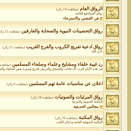
الرواق العام
(يشاهده 14 زائر)
رواق المواضيع العامة
فن التنفس والاسترخاء
رواق التحصينات النبوية والصحابة والعارفين
(يشاهده 12 زائر)
رواق ادعية تفريج الكروب والفرج القريب
(يشاهده 11 زائر)
باذن الله
رد غيبة خلفاء ومشايخ وعلماء وصلحاء المسلمين
(يشاهده 3 زائر
فى هذه الأيام كثرت الادعاءات والتضليل والتزييف لتاريخ وسيرة بعض الخلفاء وا
اعلان عن مناسبات عامة تهم المسلمين
(يشاهده 6 زائر)
رواق المرئيات والصوتيات
(يشاهده 18 زائر)
المكتبة الصوتية والمرئية
مجالس الحديثية
رواق المكتبة
(يشاهده 16 زائر)
المكتبة الصوفية العامة وذخائر الكتب