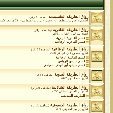
رواق الطريقة النقشبندية
(يشاهده 3 زائر)
الطيفورية حين بدأت بطيفور بن عيسى «أبي يزيد البسطامي» 234 هـ الخواجكية ابتداءً من الشيخ عبد الخالق الغجدواني المتوفى 575 ه الشيخ محمد بهاء الدين شاه نقشبند 791هـ
رواق الطريقة القادرية
(يشاهده 8 زائر)
الشيخ عبد القادر الجيلاني 561هـ
قسم القادرية النيازية
قسم القادرية الرفاعية
رواق الطريقة الرفاعية
(يشاهده 33 زائر)
الشيخ أحمد بن علي الرفاعي 578هـ
قسم المكتبة الرفاعية
قسم سيدي الرواس
قسم سيدي أبو الهدى الصيادي
رواق الطريقة البدوية
(يشاهده 4 زائر)
الشيخ أحمد البدوي 627هـ
رواق الطريقة الشاذلية
(يشاهده 21 زائر)
الشيخ أبي الحسن الشاذلي 656ه
الطريقة الصديقية
رواق الطريقة الدسوقية
(يشاهده 2 زائر)
الشيخ إبراهيم الدسوقي 676هـ