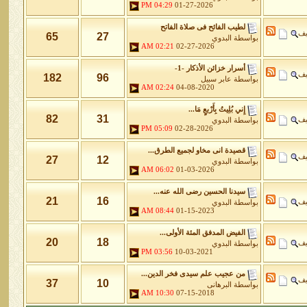
04:29 PM
01-27-2026
لطيب الفائح فى صلاة الفاتح
يف
65
27
بواسطة
البدوي
02:21 AM
02-27-2026
أسرار خزائن اﻷذكار -1-
يف
182
96
بواسطة
عابر سبيل
02:24 AM
04-08-2020
إِني بُلِيتُ بِأَرْبعٍ مَا...
82
31
يف
بواسطة
البدوي
05:09 PM
02-28-2026
قصيدة انى مخاو لجميع الطرق...
يف
27
12
بواسطة
البدوي
06:02 AM
01-03-2026
سيدنا الحسين رضى الله عنه...
21
16
يف
بواسطة
البدوي
08:44 AM
01-15-2023
الفيض المدفق المئة الأولى...
20
18
يف
بواسطة
البدوي
03:56 PM
10-03-2021
من عجيب علم سيدى فخر الدين...
يف
37
10
بواسطة
البرهانى
10:30 AM
07-15-2018