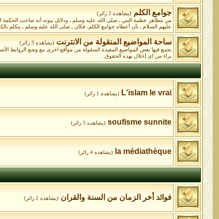
جوامع الكلم
(يشاهده 2 زائر)
من مظاهر عظمة النبي ـ صلى الله عليه وسلم ـ ودلائل نبوته أنه صاحب الحكمة البال
عليهم السلام ـ بأن أعطاه جوامع الكلم، فكان ـ صلى الله عليه وسلم ـ يتكلم بالكلا
ساحة المواضيع المنقولة من الانترنت
(يشاهده 3 زائر)
نجمع فيها بعض المواضيع المفيدة المنقولة من مواقع اخرى مع وضع الروابط الأ
براء من اى إخلال بهذه الحقوق .
L'islam le vrai
(يشاهده 1 زائر)
soufisme sunnite
(يشاهده 3 زائر)
la médiathèque
(يشاهده 4 زائر)
فوائد أخر الزمان من السنة والقران
(يشاهده 2 زائر)