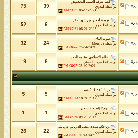
كيف تعرف العسل المغشوش
75
39
يف
بواسطة
البدوي
11:35 AM
05-19-2024
الاربعاء الاخير من شهر صفر...
يف
52
9
بواسطة
البدوي
07:31 AM
08-20-2025
صوت الماء
32
24
يف
بواسطة
Mounya
06:42 PM
09-04-2020
النظام الاسلامي وعلوم العدد
19
8
يف
بواسطة
السيد \ المسني
06:25 PM
05-10-2020
وَإِذْ أَخَذَ ٱللَّهُ...
5
5
يف
بواسطة
البدوي
06:14 AM
10-29-2019
اللهم لا إله إلا أنت خير...
1
1
يف
بواسطة
البدوي
06:59 AM
04-21-2018
من حكم سيدى محى الدين بن عربى...
26
22
يف
بواسطة
البدوي
04:03 PM
08-24-2022