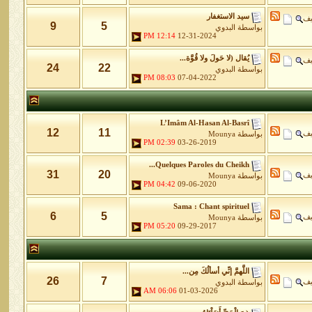
سيد الاستغفار
يف
9
5
بواسطة
البدوي
12:14 PM
12-31-2024
يُقال (لا حَولَ ولا قُوَّة...
يف
24
22
بواسطة
البدوي
08:03 PM
07-04-2022
L’Imâm Al-Hasan Al-Basrî
12
11
يف
بواسطة
Mounya
02:39 PM
03-26-2019
Quelques Paroles du Cheikh...
31
20
يف
بواسطة
Mounya
04:42 PM
09-06-2020
Sama : Chant spirituel
6
5
يف
بواسطة
Mounya
05:20 PM
09-29-2017
اللَّهمَّ إنِّي أسألُكَ مِن...
26
7
يف
بواسطة
البدوي
06:06 AM
01-03-2026