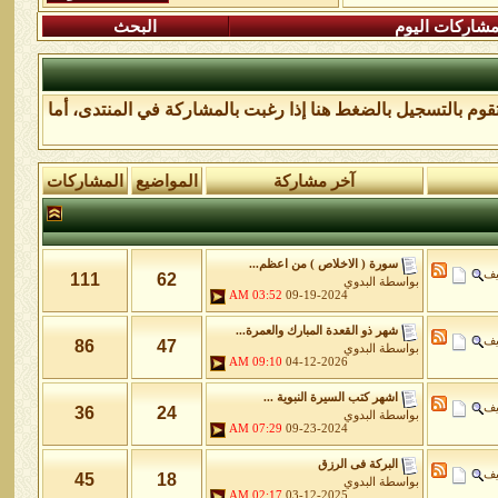
شاركات اليوم
البحث
تقوم
بالتسجيل بالضغط هنا
إذا رغبت بالمشاركة في المنتدى، أما
آخر مشاركة
المواضيع
المشاركات
سورة ( الاخلاص ) من اعظم...
يف
111
62
بواسطة
البدوي
03:52 AM
09-19-2024
شهر ذو القعدة المبارك والعمرة...
يف
86
47
بواسطة
البدوي
09:10 AM
04-12-2026
اشهر كتب السيرة النبوية ...
يف
36
24
بواسطة
البدوي
07:29 AM
09-23-2024
البركة فى الرزق
يف
45
18
بواسطة
البدوي
02:17 AM
03-12-2025