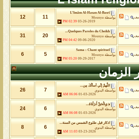
L’Imâm Al-Hasan Al-Basrî
12
11
شيف
بواسطة
Mounya
02:39 PM
03-26-2019
Quelques Paroles du Cheikh...
31
20
شيف
بواسطة
Mounya
04:42 PM
09-06-2020
Sama : Chant spirituel
6
5
شيف
بواسطة
Mounya
05:20 PM
09-29-2017
 الزمان
اللَّهمَّ إنِّي أسألُكَ مِن...
26
7
شيف
بواسطة
البدوي
06:06 AM
01-03-2026
﴿ وَبِالْحَقِّ أَنزَلْنَاهُ...
شيف
24
6
بواسطة
البدوي
06:08 AM
01-03-2026
اذكار قبل طلوع الشمس من السنة...
شيف
8
6
بواسطة
البدوي
11:03 AM
03-23-2026