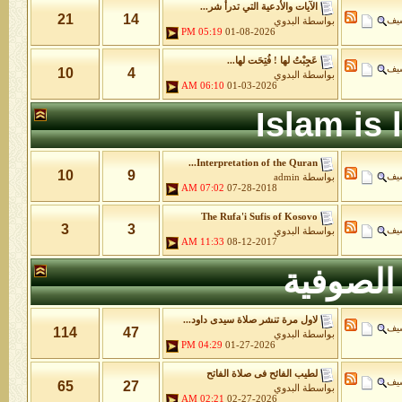
الآيات والأدعية التي تدرأ شر...
21
14
شيف
بواسطة
البدوي
05:19 PM
01-08-2026
عَجِبْتُ لها ! فُتِحَت لها...
شيف
10
4
بواسطة
البدوي
06:10 AM
01-03-2026
Islam is
Interpretation of the Quran...
10
9
شيف
بواسطة
admin
07:02 AM
07-28-2018
The Rufa'i Sufis of Kosovo
3
3
شيف
بواسطة
البدوي
11:33 AM
08-12-2017
الصوفية
لاول مرة تنشر صلاة سيدى داود...
شيف
114
47
بواسطة
البدوي
04:29 PM
01-27-2026
لطيب الفائح فى صلاة الفاتح
شيف
65
27
بواسطة
البدوي
02:21 AM
02-27-2026