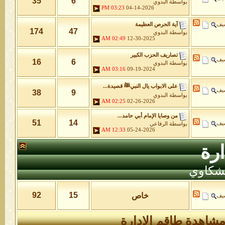
35
6
بواسطة
البدوي
03:23 PM
04-14-2026
شيف
آية الحرص العظيمة
174
47
بواسطة
البدوي
02:49 AM
12-30-2025
تصاريف الحزب الكبير
شيف
16
6
بواسطة
البدوي
03:16 AM
09-19-2024
على الابواب يال النبيﷺ قصيدة...
شيف
38
9
بواسطة
البدوي
02:25 AM
02-26-2026
من وصايا الإمام أبي حامد...
51
14
شيف
بواسطة
الرفاعي
12:33 AM
05-24-2026
رة
لشكاوي
92
15
خاص
شيف
شاهدة طاقم الإدارة