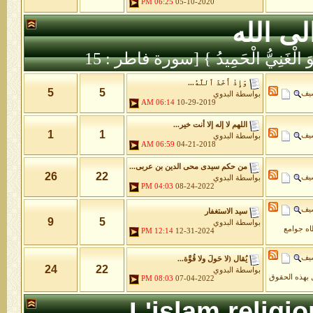
06:25 PM
05-10-2020
لى الله
َّهُ هُوَ الْغَنِيُّ الْحَمِيدُ } [سورة فاطر : 15
وَإِذْ أَخَذَ ٱللَّهُ...
5
5
شيف
بواسطة
البدوي
06:14 AM
10-29-2019
اللهم لا إله إلا أنت خير...
1
1
شيف
بواسطة
البدوي
06:59 AM
04-21-2018
من حكم سيدى محى الدين بن عربى...
26
22
شيف
بواسطة
البدوي
04:03 PM
08-24-2022
شيف
سيد الاستغفار
9
5
بواسطة
البدوي
طاه جوامع
12:14 PM
12-31-2024
شيف
يُقال (لا حَولَ ولا قُوَّة...
24
22
بواسطة
البدوي
 بهذه الحقوق
08:03 PM
07-04-2022
L'islam religi