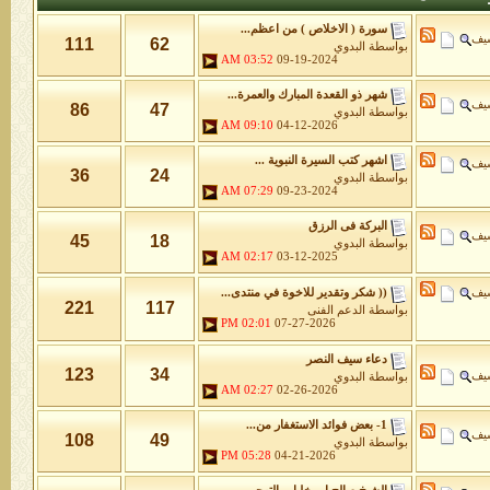
سورة ( الاخلاص ) من اعظم...
شيف
111
62
بواسطة
البدوي
03:52 AM
09-19-2024
شهر ذو القعدة المبارك والعمرة...
شيف
86
47
بواسطة
البدوي
09:10 AM
04-12-2026
اشهر كتب السيرة النبوية ...
شيف
36
24
بواسطة
البدوي
07:29 AM
09-23-2024
البركة فى الرزق
شيف
45
18
بواسطة
البدوي
02:17 AM
03-12-2025
شيف
(( شكر وتقدير للاخوة في منتدى...
221
117
بواسطة
الدعم الفنى
02:01 PM
07-27-2026
دعاء سيف النصر
123
34
شيف
بواسطة
البدوي
02:27 AM
02-26-2026
1- بعض فوائد الاستغفار من...
شيف
108
49
بواسطة
البدوي
05:28 PM
04-21-2026