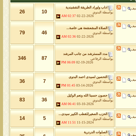
اداب واوراد الطريقة النقشبندية
شيف
26
10
بواسطة
البدوي
02:37 AM
02-22-2026
شيف
الصلاة المشعشعة هى خاصة...
79
46
بواسطة
البدوي
02:36 AM
02-22-2026
شيف
مدد المسترشد من جانب المرشد
346
87
بواسطة
الرفاعي
06:09 PM
02-19-2026
التحصين لسيدى احمد البدوى
شيف
36
7
بواسطة
البدوي
01:45 PM
03-14-2026
شيف
حصون حسبنا الله ونعم الوكيل
83
36
بواسطة
البدوي
06:41 AM
03-10-2026
الحزب الصغيرللقطب الكبير سيدى...
شيف
14
5
بواسطة
البدوي
11:51 AM
11-15-2024
الصلوات الدردرية
شيف