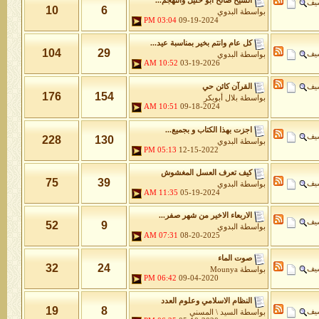
الشيخ صالح ابو خليل والتهجم...
شيف
10
6
بواسطة
البدوي
03:04 PM
09-19-2024
كل عام وانتم بخير بمناسبة عيد...
104
29
شيف
بواسطة
البدوي
10:52 AM
03-19-2026
شيف
القرآن كائن حي
176
154
بواسطة
بلال أبوبكر
10:51 AM
09-18-2024
اجزت بهذا الكتاب و بجميع...
شيف
228
130
بواسطة
البدوي
05:13 PM
12-15-2022
كيف تعرف العسل المغشوش
75
39
شيف
بواسطة
البدوي
11:35 AM
05-19-2024
الاربعاء الاخير من شهر صفر...
شيف
52
9
بواسطة
البدوي
07:31 AM
08-20-2025
صوت الماء
32
24
شيف
بواسطة
Mounya
06:42 PM
09-04-2020
النظام الاسلامي وعلوم العدد
19
8
شيف
بواسطة
السيد \ المسني