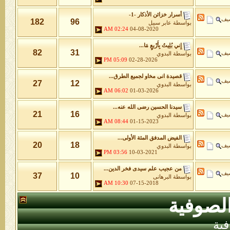
أسرار خزائن اﻷذكار -1-
شيف
182
96
بواسطة
عابر سبيل
02:24 AM
04-08-2020
إِني بُلِيتُ بِأَرْبعٍ مَا...
82
31
شيف
بواسطة
البدوي
05:09 PM
02-28-2026
قصيدة انى مخاو لجميع الطرق...
شيف
27
12
بواسطة
البدوي
06:02 AM
01-03-2026
سيدنا الحسين رضى الله عنه...
21
16
شيف
بواسطة
البدوي
08:44 AM
01-15-2023
الفيض المدفق المئة الأولى...
20
18
شيف
بواسطة
البدوي
03:56 PM
10-03-2021
من عجيب علم سيدى فخر الدين...
شيف
37
10
بواسطة
البرهانى
10:30 AM
07-15-2018
لصوفية
ية