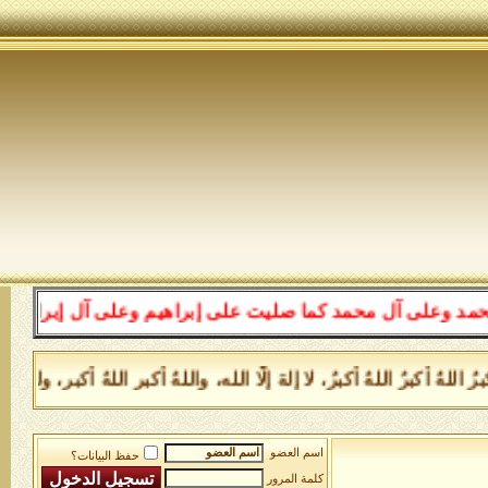
ل محمد كما صليت على إبراهيم وعلى آل إبراهيم إنك حميد مج
ُ أكبرُ اللهُ أكبرُ، لا إلهَ إلَّا الله، واللهُ أكبر اللهُ أكبر، ول
اسم العضو
حفظ البيانات؟
كلمة المرور