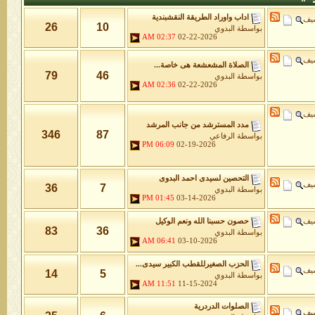
اداب واوراد الطريقة النقشبندية
شيف
26
10
بواسطة
البدوي
02:37 AM
02-22-2026
شيف
الصلاة المشعشعة هى خاصة...
79
46
بواسطة
البدوي
02:36 AM
02-22-2026
شيف
مدد المسترشد من جانب المرشد
346
87
بواسطة
الرفاعي
06:09 PM
02-19-2026
التحصين لسيدى احمد البدوى
شيف
36
7
بواسطة
البدوي
01:45 PM
03-14-2026
شيف
حصون حسبنا الله ونعم الوكيل
83
36
بواسطة
البدوي
06:41 AM
03-10-2026
الحزب الصغيرللقطب الكبير سيدى...
شيف
14
5
بواسطة
البدوي
11:51 AM
11-15-2024
الصلوات الدردرية
شيف