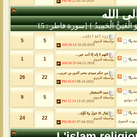
06:25 PM
05-10-2020
لى الله
َّهُ هُوَ الْغَنِيُّ الْحَمِيدُ } [سورة فاطر : 15
وَإِذْ أَخَذَ ٱللَّهُ...
5
5
شيف
بواسطة
البدوي
06:14 AM
10-29-2019
اللهم لا إله إلا أنت خير...
1
1
شيف
بواسطة
البدوي
06:59 AM
04-21-2018
من حكم سيدى محى الدين بن عربى...
26
22
شيف
بواسطة
البدوي
04:03 PM
08-24-2022
شيف
سيد الاستغفار
9
5
بواسطة
البدوي
طاه جوامع
12:14 PM
12-31-2024
شيف
يُقال (لا حَولَ ولا قُوَّة...
24
22
بواسطة
البدوي
 بهذه الحقوق
08:03 PM
07-04-2022
L'islam religi