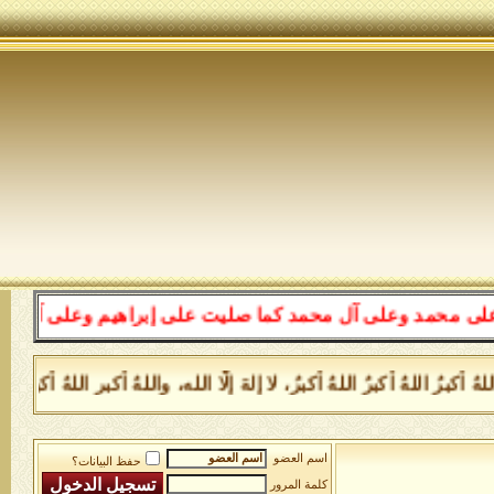
على آل محمد كما صليت على إبراهيم وعلى آل إبراهيم إنك حم
 اللهُ أكبرُ اللهُ أكبرُ، لا إلهَ إلَّا الله، واللهُ أكبر اللهُ أكب
اسم العضو
حفظ البيانات؟
كلمة المرور