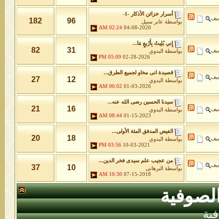
أسرار خزائن اﻷذكار -1-
شيف
182
96
بواسطة
عابر سبيل
02:24 AM
04-08-2020
إِني بُلِيتُ بِأَرْبعٍ مَا...
82
31
شيف
بواسطة
البدوي
05:09 PM
02-28-2026
قصيدة انى مخاو لجميع الطرق...
شيف
27
12
بواسطة
البدوي
06:02 AM
01-03-2026
سيدنا الحسين رضى الله عنه...
21
16
شيف
بواسطة
البدوي
08:44 AM
01-15-2023
الفيض المدفق المئة الأولى...
20
18
شيف
بواسطة
البدوي
03:56 PM
10-03-2021
من عجيب علم سيدى فخر الدين...
شيف
37
10
بواسطة
البرهانى
10:30 AM
07-15-2018
لصوفية
ية