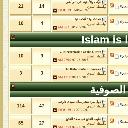
الآيات والأدعية التي تدرأ شر...
21
14
شيف
بواسطة
البدوي
05:19 PM
01-08-2026
عَجِبْتُ لها ! فُتِحَت لها...
شيف
10
4
بواسطة
البدوي
06:10 AM
01-03-2026
Islam is
Interpretation of the Quran...
10
9
شيف
بواسطة
admin
07:02 AM
07-28-2018
The Rufa'i Sufis of Kosovo
3
3
شيف
بواسطة
البدوي
11:33 AM
08-12-2017
الصوفية
لاول مرة تنشر صلاة سيدى داود...
شيف
114
47
بواسطة
البدوي
04:29 PM
01-27-2026
لطيب الفائح فى صلاة الفاتح
شيف
65
27
بواسطة
البدوي
02:21 AM
02-27-2026