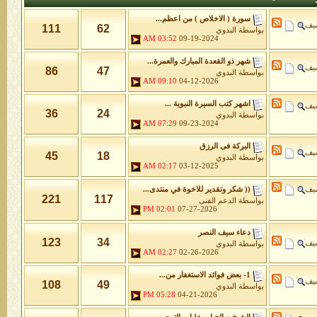
سورة ( الاخلاص ) من اعظم...
شيف
111
62
بواسطة
البدوي
03:52 AM
09-19-2024
شهر ذو القعدة المبارك والعمرة...
شيف
86
47
بواسطة
البدوي
09:10 AM
04-12-2026
اشهر كتب السيرة النبوية ...
شيف
36
24
بواسطة
البدوي
07:29 AM
09-23-2024
البركة فى الرزق
شيف
45
18
بواسطة
البدوي
02:17 AM
03-12-2025
شيف
(( شكر وتقدير للاخوة في منتدى...
221
117
بواسطة
الدعم الفنى
02:01 PM
07-27-2026
دعاء سيف النصر
123
34
شيف
بواسطة
البدوي
02:27 AM
02-26-2026
1- بعض فوائد الاستغفار من...
شيف
108
49
بواسطة
البدوي
05:28 PM
04-21-2026