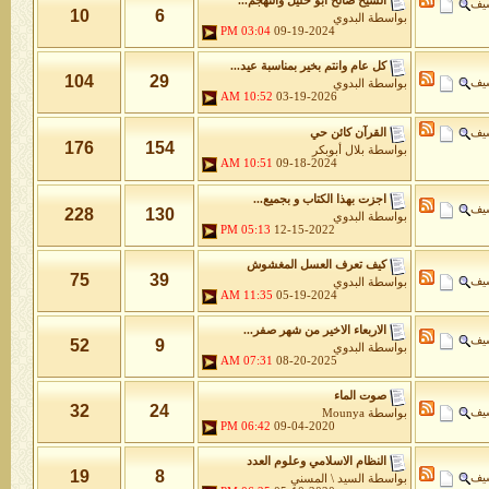
الشيخ صالح ابو خليل والتهجم...
شيف
10
6
بواسطة
البدوي
03:04 PM
09-19-2024
كل عام وانتم بخير بمناسبة عيد...
104
29
شيف
بواسطة
البدوي
10:52 AM
03-19-2026
شيف
القرآن كائن حي
176
154
بواسطة
بلال أبوبكر
10:51 AM
09-18-2024
اجزت بهذا الكتاب و بجميع...
شيف
228
130
بواسطة
البدوي
05:13 PM
12-15-2022
كيف تعرف العسل المغشوش
75
39
شيف
بواسطة
البدوي
11:35 AM
05-19-2024
الاربعاء الاخير من شهر صفر...
شيف
52
9
بواسطة
البدوي
07:31 AM
08-20-2025
صوت الماء
32
24
شيف
بواسطة
Mounya
06:42 PM
09-04-2020
النظام الاسلامي وعلوم العدد
19
8
شيف
بواسطة
السيد \ المسني