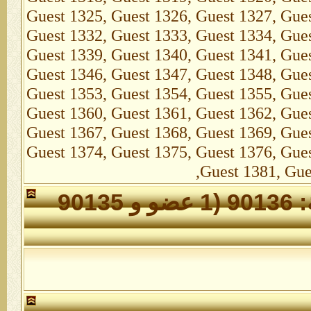
الأعضاء الذين تواجدوا خلال 24 ساعة: 90136 (1 عضو و 90135