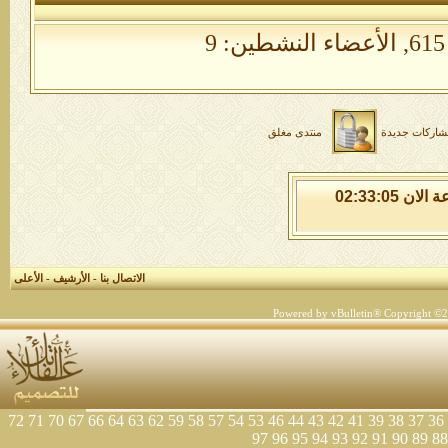
الأعضاء النشطين: 9
شاركات جديدة
منتدى مغلق
الجمعة 7 من اغسطس 2026 , الساعة الان 02:33:06
الاتصال بنا
-
الأرشيف
-
الأعلى
Powered by vBulletin® Copyright ©200
72
71
70
67
66
64
63
62
59
58
57
54
53
46
44
43
42
41
39
38
37
36
97
96
95
94
93
92
91
90
89
88