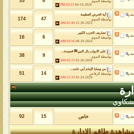
35
6
بواسطة
البدوي
03:23 PM
04-14-2026
شيف
آية الحرص العظيمة
174
47
بواسطة
البدوي
02:49 AM
12-30-2025
تصاريف الحزب الكبير
شيف
16
6
بواسطة
البدوي
03:16 AM
09-19-2024
على الابواب يال النبيﷺ قصيدة...
شيف
38
9
بواسطة
البدوي
02:25 AM
02-26-2026
من وصايا الإمام أبي حامد...
51
14
شيف
بواسطة
الرفاعي
12:33 AM
05-24-2026
رة
لشكاوي
92
15
خاص
شيف
شاهدة طاقم الإدارة