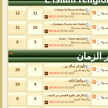
L’Imâm Al-Hasan Al-Basrî
12
11
شيف
بواسطة
Mounya
02:39 PM
03-26-2019
Quelques Paroles du Cheikh...
31
20
شيف
بواسطة
Mounya
04:42 PM
09-06-2020
Sama : Chant spirituel
6
5
شيف
بواسطة
Mounya
05:20 PM
09-29-2017
 الزمان
اللَّهمَّ إنِّي أسألُكَ مِن...
26
7
شيف
بواسطة
البدوي
06:06 AM
01-03-2026
﴿ وَبِالْحَقِّ أَنزَلْنَاهُ...
شيف
24
6
بواسطة
البدوي
06:08 AM
01-03-2026
اذكار قبل طلوع الشمس من السنة...
شيف
8
6
بواسطة
البدوي
11:03 AM
03-23-2026