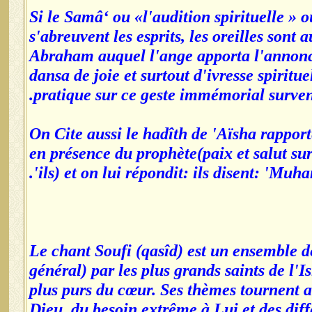
Si le Samâ‘ ou «l'audition spirituelle » 
s'abreuvent les esprits, les oreilles sont
Abraham auquel l'ange apporta l'annonce
dansa de joie et surtout d'ivresse spiritu
pratique sur ce geste immémorial survenu 
On Cite aussi le hadîth de 'Aïsha rappor
en présence du prophète(paix et salut sur
ils) et on lui répondit: ils disent: 'Muh
Le chant Soufi (qasîd) est un ensemble d
général) par les plus grands saints de l'Is
plus purs du cœur. Ses thèmes tournent a
Dieu, du besoin extrême à Lui et des diff