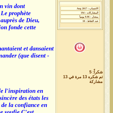
un vin dont
. Le prophète
 auprès de Dieu,
tion fonde cette
hantaient et dansaient
mander (que disent -
شكراً: 5
تم شكره 13 مرة في 13
مشاركة
e l'inspiration en
sincère des états les
 de la confiance en
e soufie.C'est