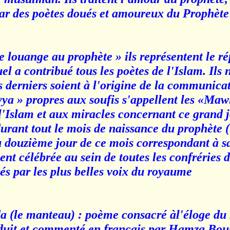
 par des poètes doués et amoureux du Prophète.
e louange au prophète » ils représentent le rép
a contribué tous les poètes de l'Islam. Ils n
 derniers soient à l'origine de la communicat
ya » propres aux soufis s'appellent les «Mawl
l'Islam et aux miracles concernant ce grand jo
durant tout le mois de naissance du prophète (
u douzième jour de ce mois correspondant à s
nt célébrée au sein de toutes les confréries 
és par les plus belles voix du royaume
urda (le manteau) : poème consacré àl'éloge du
aduit et commenté en français par Hamza Bou