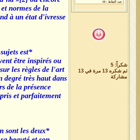
 et normes de la
nd à un état d'ivresse
sujets est
ent être inspirés ou
شكراً: 5
ur les règles de l'art
تم شكره 13 مرة في 13
مشاركة
n degré très haut dans
urs de la présence
pris et parfaitement
n sont les deux
sa beauté et son