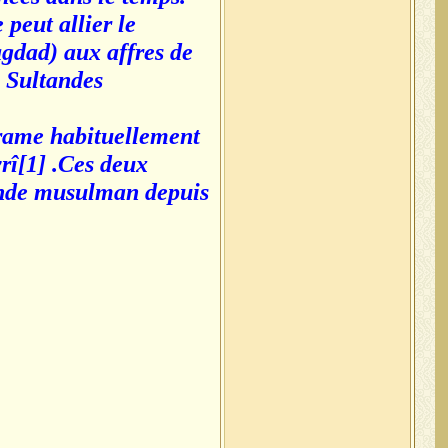
peut allier le
gdad) aux affres de
e Sultandes
 trame habituellement
rî[1] .Ces deux
onde musulman depuis