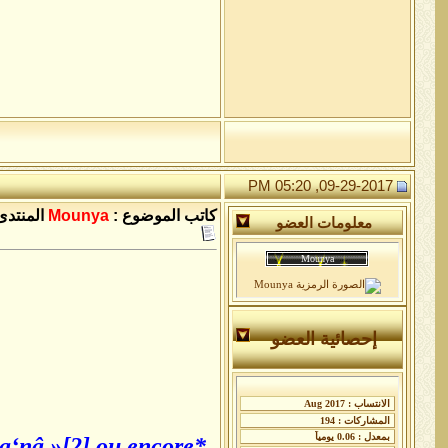
09-29-2017, 05:20 PM
كاتب الموضوع :
Mounya
المنتدى
معلومات العضو
إحصائية العضو
ma‘nâ »[2] ou encore