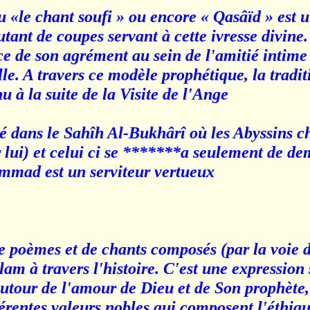
ou «le chant soufi » ou encore « Qasâïd » est 
 autant de coupes servant à cette ivresse divine
 de son agrément au sein de l'amitié intime
elle. A travers ce modèle prophétique, la tradi
à la suite de la Visite de l'Ange.
té dans le Sahîh Al-Bukhârî où les Abyssins c
 lui) et celui ci se *******a seulement de de
ammad est un serviteur vertueux'.
e poèmes et de chants composés (par la voie d
lam à travers l'histoire. C'est une expression 
utour de l'amour de Dieu et de Son prophète,
érentes valeurs nobles qui composent l'éthiqu