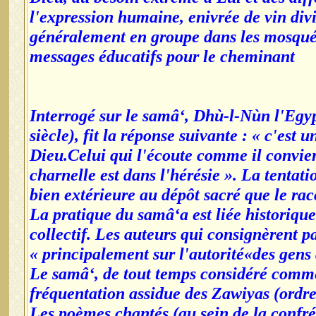
l'expression humaine, enivrée de vin divi
généralement en groupe dans les mosquées
messages éducatifs pour le cheminant
Interrogé sur le samâ‘, Dhù-l-Nùn l'Egypt
siècle), fit la réponse suivante : « c'est
Dieu.Celui qui l'écoute comme il convient
charnelle est dans l'hérésie ». La tentati
bien extérieure au dépôt sacré que le rac
La pratique du samâ‘a est liée historiqu
collectif. Les auteurs qui consignèrent pa
principalement sur l'autorité«des gens d
Le samâ‘, de tout temps considéré comme
fréquentation assidue des Zawiyas (ordres
Les poèmes chantés (au sein de la confré