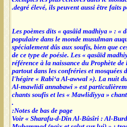
degré élevé, ils peuvent aussi être faits
*Les poèmes dits « qasâid madhiya » : « d
populaire dans le monde musulman auquel 
spécialement dûs aux soufis, bien que ces
de ce type de poésie. Les « qasâïd madhiy
référence à la naissance du Prophète de 
partout dans les confréries et mosquées 
l'hégire « Rabi‘a Al-awwal »). La nuit d
Al-mawlidi annabawi » est particulièreme
chants soufis et les « Mawlidiyya » chant
.
Notes de bas de page:
[1]Voir « Sharafu-d-Dîn Al-Bûsîri : Al-B
Muhammad (paix et salut sur lui) » : tr