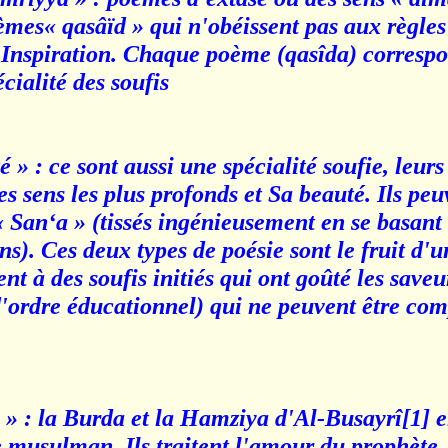
èmes« qasâïd » qui n'obéissent pas aux règles
 l'Inspiration. Chaque poème (qasîda) correspo
cialité des soufis.
» : ce sont aussi une spécialité soufie, leurs 
 sens les plus profonds et Sa beauté. Ils peuv
 « San‘a » (tissés ingénieusement en se basant s
ns). Ces deux types de poésie sont le fruit d'u
ent à des soufis initiés qui ont goûté les save
(d'ordre éducationnel) qui ne peuvent être com
 : la Burda et la Hamziya d'Al-Busayrî[1] e
 musulman. Ils traitent l'amour du prophète, 