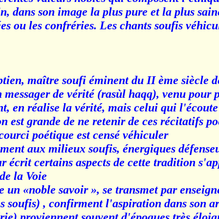
n, dans son image la plus pure et la plus saine
 ou les confréries. Les chants soufis véhicu
ien, maître soufi éminent du II ème siècle de
 un messager de vérité (rasùl haqq), venu pour 
, en réalise la vérité, mais celui qui l'écout
on est grande de ne retenir de ces récitatifs p
courci poétique est censé véhiculer
ement aux milieux soufis, énergiques défense
r écrit certains aspects de cette tradition s'a
e la Voie »
 un «noble savoir », se transmet par enseign
 soufis) , confirment l'aspiration dans son ar
rie) proviennent souvent d'époques très éloig