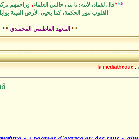
*
*
*
قال لقمان لابنه
:
يا بنى جالس العلماء
،
وزاحمهم بركب
القلوب بنور الحكمة
،
كما يحيى الأرض الميتة بواب
**
المعهد الفاطـمي المحمـدي
**
 :
la médiathèque
mâ
hamriyya » : poèmes d'extase ou des sens « al