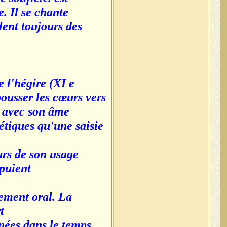
. Il se chante
lent toujours des
 l'hégire (XI e
pousser les cœurs vers
e avec son âme
oétiques qu'une saisie
urs de son usage
ppuient
ement oral. La
t
nées dans le temps.