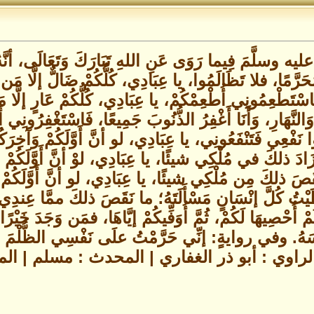
 عليه وسلَّمَ فِيما رَوَى عَنِ اللهِ تَبَارَكَ وَتَعَالَى، أنّ
ُحَرَّمًا، فلا تَظَالَمُوا، يا عِبَادِي، كُلُّكُمْ ضَالٌّ إلَّا مَن ه
فَاسْتَطْعِمُونِي أُطْعِمْكُمْ، يا عِبَادِي، كُلُّكُمْ عَارٍ إلَّ
وَالنَّهَارِ، وَأَنَا أَغْفِرُ الذُّنُوبَ جَمِيعًا، فَاسْتَغْفِرُونِي 
ُوا نَفْعِي فَتَنْفَعُونِي، يا عِبَادِي، لو أنَّ أَوَّلَكُمْ وَآخِر
ادَ ذلكَ في مُلْكِي شيئًا، يا عِبَادِي، لوْ أنَّ أَوَّلَكُمْ وَ
َصَ ذلكَ مِن مُلْكِي شيئًا، يا عِبَادِي، لو أنَّ أَوَّلَكُمْ 
ْتُ كُلَّ إنْسَانٍ مَسْأَلَتَهُ؛ ما نَقَصَ ذلكَ ممَّا عِندِي إل
 أُحْصِيهَا لَكُمْ، ثُمَّ أُوَفِّيكُمْ إيَّاهَا، فمَن وَجَدَ خَيْرً
فْسَهُ. وفي روايةٍ: إنِّي حَرَّمْتُ علَى نَفْسِي الظُّلْمَ 
لراوي : أبو ذر الغفاري | المحدث : مسلم | 