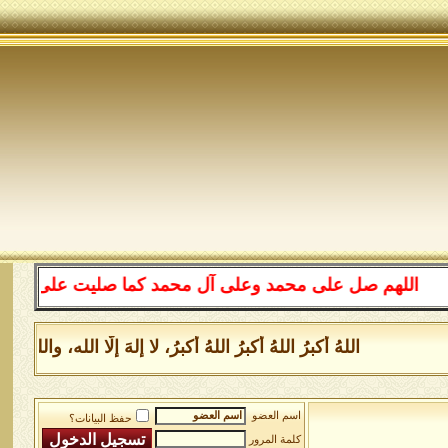
للهم صل على محمد وعلى آل محمد كما صليت على إبراهيم وعل
اللهُ أكبرُ اللهُ أكبرُ اللهُ أكبرُ، لا إلهَ إلَّا الله، وا
اسم العضو
حفظ البيانات؟
كلمة المرور