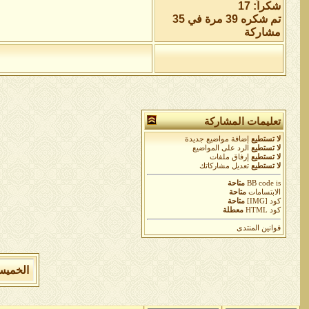
شكراً: 17
تم شكره 39 مرة في 35
مشاركة
تعليمات المشاركة
لا تستطيع
إضافة مواضيع جديدة
لا تستطيع
الرد على المواضيع
لا تستطيع
إرفاق ملفات
لا تستطيع
تعديل مشاركاتك
is
BB code
متاحة
الابتسامات
متاحة
كود [IMG]
متاحة
كود HTML
معطلة
قوانين المنتدى
الخميس 6 من اغسطس 2026 , الساعة الان 9