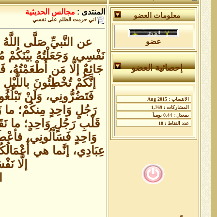
المنتدى :
مجالس الحديثية
معلومات العضو
اني حرمت الظلم على نفسي
عن النَّبيِّ صَلَّى اللَّهُ
عضو
نَفْسِي، وَجَعَلْتُهُ بيْنَكُمْ م
جَائِعٌ إلَّا مَن أَطْعَمْتُهُ، 
إحصائية العضو
إنَّكُمْ تُخْطِئُونَ باللَّيْلِ 
فَتَضُرُّونِي، وَلَنْ تَبْلُغ
رَجُلٍ وَاحِدٍ مِنكُمْ؛ ما زَ
قَلْبِ رَجُلٍ وَاحِدٍ؛ ما نَق
وَاحِدٍ فَسَأَلُونِي، فأعْطَي
عِبَادِي، إنَّما هي أَعْمَالُكُمْ
إلَّا نَ
ا