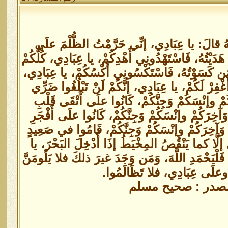
َهُ قالَ: يا عِبَادِي، إنِّي حَرَّمْتُ الظُّلْمَ علَى
َدَيْتُهُ، فَاسْتَهْدُونِي أَهْدِكُمْ، يا عِبَادِي، كُلُّكُمْ
ا مَن كَسَوْتُهُ، فَاسْتَكْسُونِي أَكْسُكُمْ، يا عِبَادِي،
أَغْفِرْ لَكُمْ، يا عِبَادِي، إنَّكُمْ لَنْ تَبْلُغُوا ضَرِّي
َكُمْ وإنْسَكُمْ وَجِنَّكُمْ، كَانُوا علَى أَتْقَى قَلْبِ
آخِرَكُمْ وإنْسَكُمْ وَجِنَّكُمْ، كَانُوا علَى أَفْجَرِ
وَآخِرَكُمْ وإنْسَكُمْ وَجِنَّكُمْ، قَامُوا في صَعِيدٍ
َّا كما يَنْقُصُ المِخْيَطُ إذَا أُدْخِلَ البَحْرَ، يا
ا فَلْيَحْمَدِ اللَّهَ، وَمَن وَجَدَ غيرَ ذلكَ فلا يَلُومَنَّ
وعلَى عِبَادِي، فلا تَظَالَمُوا.
المصدر : صحيح مسلم