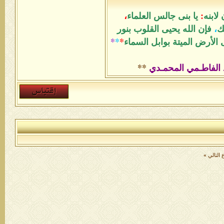
لابنه
:
يا بنى جالس العلماء
،
ك
،
فإن الله يحيى القلوب بنور
الأرض الميتة بوابل السماء
*
*
*
 الفاطـمي المحمـدي
**
التالي
»