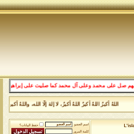
 على محمد وعلى آل محمد كما صليت على إبراهيم وعلى آل إبر
اللهُ أكبرُ اللهُ أكبرُ اللهُ أكبرُ، لا إلهَ إلَّا الله، واللهُ أكب
اسم العضو
L'is
حفظ البيانات؟
كلمة المرور