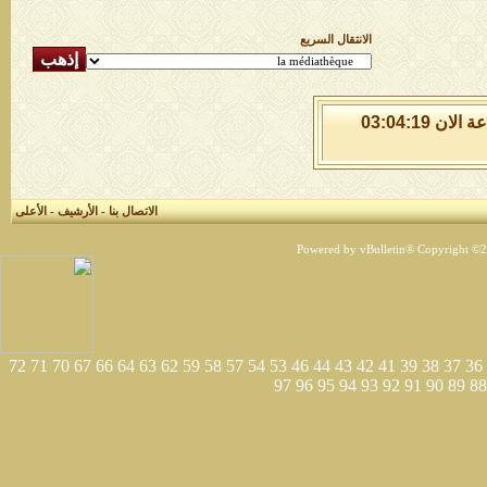
الانتقال السريع
الاثنين 10 من اغسطس 2026 , الساعة الان 03:04:20
الاتصال بنا
-
الأرشيف
-
الأعلى
Powered by vBulletin® Copyright ©200
72
71
70
67
66
64
63
62
59
58
57
54
53
46
44
43
42
41
39
38
37
36
97
96
95
94
93
92
91
90
89
88