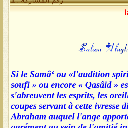
Si le Samâ‘ ou «l'audition spir
soufi » ou encore « Qasâïd » es
s'abreuvent les esprits, les orei
coupes servant à cette ivresse 
Abraham auquel l'ange apport
agrément au sein de l'amitié i