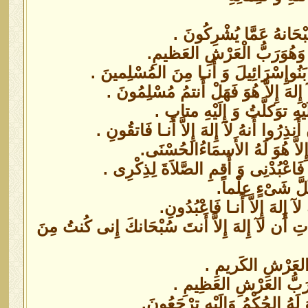
سُبْحَانهُ عَمَّا يُشْرِكُونَ .
تُ وَهُوَرَبُّ الْعَرْشِ العَظيمِ.
بَنُوإِسْرَائِيلَ وَ أَنـا مِنَ المُسْلِمينَ .
ِلهَ إِلاَّ هُوَ فَهَلْ أَنتمُ مُسْلِمُونَ .
ْهِ توَكلَّتُ وَ إِلَيْهِ متابِ .
نذِرُوا أَنهُ لآ إِلهَ إِلاَّ أَنـا فَاتقُونِ .
إِلاَّ هُوَ لَهُ الأَسمَاءُالحُسْنَى.
فَاعْبُدْنِى وَ أَقِمِ الصَّلاَةَ لِذِكْرِى .
ُلَّ شَىْءٍ عِلْماً.
 إِلهَ إِلاَّ أَنـا فَاعْبُدُونِ.
اتِ أَن لآ إِلهَ إِلاَّ أَنتَ سُبْحَانكَ إِنى كُنتُ مِنَ
ّ العَرْشِ الكَريمِ .
وَ رَبُّ العَرْشِ العَظِيمِ .
لَهُ الحُكْمُ وَإِلَيْهِ ترْجَعُونَ.