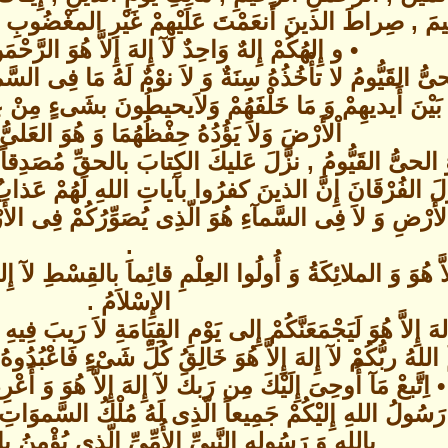
َ , صِراطَ الذينَ أَنعَمْتَ عَلَيْهِمْ غَيْرِ المغْضُوبِ عَلَي
• و إِلهُكُمْ إِلهٌ وَاحِدٌ لآ إِلهَ إِلاَّ هُوَ الرَّحْم
 الحىُّ القَيُّومُ لا تأْخُذُهُ سِنَةٌ وَ لاَ نوْمٌ لَهُ مَا فِى
 مَا بَيْنَ أَيديهِمْ وَ مَا خَلْفَهُمْ وَلاَيحيطُونَ بشَىءٍ مِنْ
اْلأَرْضَ وَلاَ يَؤُدُهُ حِفْظُهُمَا وَ هُوَ العَلى
وَ الحىُّ القَيُّومُ , نزَّلَ عَليكَ الكِتابَ بالحقِّ مُصَدِقاً ل
َ الفُرْقَانَ إِنَّ الذينَ كفرُوا بآياتِ اللهِ لَهُمْ عَذابٌ 
ضِ وَ لاَ فِى السَّمآءِ هُوَ الّذِى يُصَوِّرُكُمْ فِى الأَرْحَا
.
اَّ هُوَ وَ الملائِكَةُ وَ أُولُوا العِلْمِ قائِماَ بالقِسْطِ لآ إِل
الإِسْلاَمُ .
هَ إِلاَّ هُوَ لَيَجْمَعَنَّكُمْ إِلى يَوْمِ القِيَامَةِ لاَ رَيبَ ف
 اللهُ ربُّكُمْ لآ إِلهَ إِلاَّ هُوَ خَالِقُ كُلِّ شَىْءٍ فَاعْبُدُو
• اِتَّبعْ مَآ أُوحِىَ إِلَيْكَ مِن رَبكَ لآ إِلهَ إِلاَّ هُوَ وَ أ
ّى رَسُولُ اللهِ إِليْكُمْ جَمِيعاً الّذِى لَهُ مُلْكُ السَّموَاتِ 
باللهِ وَ رَسُولِهِ النَّبىِّ الأُمِّىِّ الّذِى يُؤْمِنُ بال