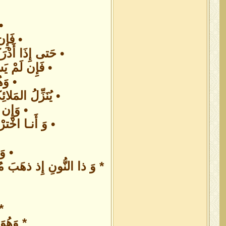
•
• فَإِن
• حَتى إِذَا أَدْرَ
• فَإِن لَمْ يَس
• وَهُ
• يُنَزِّلُ المَلائ
• وَإِن ت
• وَ أَنـا اخْترْ
• وَم
* وَ ذا النُّونِ إِذ ذهَبَ مُغ
*
* وَهُوَ