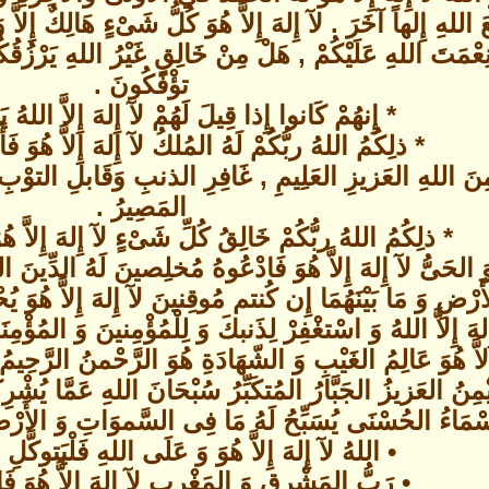
 اللهِ إِلهاً آخَرَ . لآ إِلهَ إِلاَّ هُوَ كُلُّ شَىْءٍ هَالِكٌ إِلاَّ 
ِعْمَتَ اللهِ عَلَيْكُمْ , هَلْ مِنْ خَالِقٍ غَيْرُ اللهِ يَرْزُقُك
تؤْفَكُونَ .
* إِنهُمْ كَانوا إِذا قِيلَ لَهُمْ لآ إِلهَ إِلاَّ اللهُ
* ذلِكُمُ اللهُ ربُّكُمْ لَهُ المُلكُ لآ إِلهَ إِلاَّ هُوَ 
اللهِ العَزيزِ العَلِيمِ , غَافِرِ الذنبِ وَقَابلِ التوْبِ شَدي
المَصِيرُ .
* ذلِكُمُ اللهُ ربُّكُمْ خَالِقُ كُلِّ شَىْءٍ لآ إِلهَ إِلاَّ ه
َ الحَىُّ لآ إِلهَ إِلاَّ هُوَ فَادْعُوهُ مُخلِصينَ لَهُ الدِّينَ ا
ضِ وَ مَا بَيْنَهُمَا إِن كُنتم مُوقِنينَ لآ إِلهَ إِلاَّ هُوَ يُحْ
ِلهَ إِلاَّ اللهُ وَ اسْتغْفِرْ لِذَنبكَ وَ لِلْمُؤْمِنينَ وَ المُؤْمِن
اَّ هُوَ عَالِمُ الغَيْبِ وَ الشّهَادَةِ هُوَ الرَّحْمنُ الرَّحِيمُ
ْمِنُ العَزيزُ الجَبَّارُ المُتكَبِّرُ سُبْحَانَ اللهِ عَمَّا يُشْر
سْمَاءُ الحُسْنَى يُسَبِّحُ لَهُ مَا فِى السَّموَاتِ وَ الأَرْ
• اللهُ لآ إِلهَ إِلاَّ هُوَ وَ عَلَى اللهِ فَلْيَتوكَّلِ
• رَبُّ المَشْرِقِ وَ المَغْرِبِ لآ إِلهَ إِلاَّ هُوَ فَا