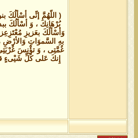
( اللّهُمَّ إنِّى أسْألُكَ ب
بُرْهَانِكَ ، وَ أسْألُكَ ببد
وَأسْألُكَ بعَزيزِ مُعْتَزِعِ
بهِ السَّموَاتِ وَالأرْضِ مِن
غُمَّتِى ، وَ تؤْنِسَ غُرْبَت
إِنكَ عَلى كُلِّ شَيْىءٍ قدي