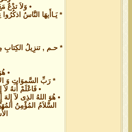
• وَلاَ تدْعُ مَعَ
* يَـاأَيهَا النَّاسُ اذكُرُوا ن
* حـم , تنزِيلُ الكِتابِ مِنَ 
• هُو
* رَبِّ السَّموَاتِ وَ الأَرْ
• فَاعْلَمْ أَنهُ لآ إ
• هُوَ اللهُ الذِى لآ إِلهَ إِل
السَّلاَمُ المُؤْمِنُ المُهَي
الأَ