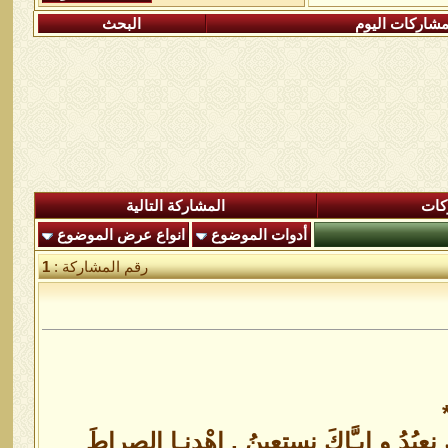
شاركات اليوم
البحث
كات
المشاركة التالية
أدوات الموضوع
انواع عرض الموضوع
رقم المشاركة :
1
عبُدُ و إِيـَّاكَ نستعِينُ , إِهْدِنـا الصراطَ