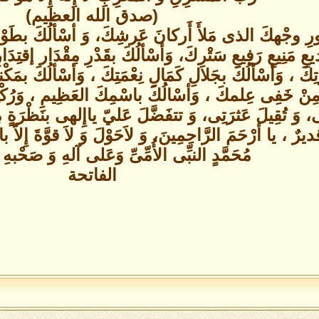
(صدق الله العظيم)
نورِ وجْهكَ الذى مَلأَ أَركانَ عَرشِكَ، وَ أسْألُكَ بطَوْلِ ح
يعِ مَنِيعِ رَفِيعِ سَتْرِكَ، وَأسْألُكَ بقَدْرِ مِقْدَار إقتِدَارِ
زتِكَ ، وَأسْألُكَ بجَلالِ كَمَالِ نِعْمَتِكَ ، وَأسْألُكَ بمَ
ْ خَفِى عِلمكَ ، وَأسْالُكَ باسْمِكَ العَظِيمِ ، وَرُكْنِكَ ال
ِى، وَ تُقِيلَ عَثرَتِى، وَ تتفَضَّلَ عَليّ ياإِلهى بنَظْرَةٍ 
رٌ ، يا أرْحَمَ الرَّاحِمِينَ، وَ لاَحَوْلَ وَ لاَ قوَّةَ إِلاّ
مُحَمَّدٍ النبِّى الأُمِّىِّ وَعَلى آلهِ وَ صَحْبهِ 
الفاتحة