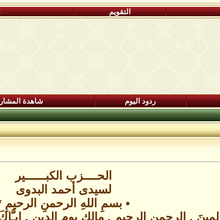
التقويم
م
ردود اليوم
شاهدة المشار
الحــــزب الكبــــــير
لسيدى أحمد البدوى
• بسمِ اللهِ الرحمنِ الرحيمِ *
مينَ , الرحمنِ الرحيمِ , مالِكِ يومِ الدينِ , إِيـَّاكَ ن