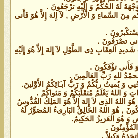
وَجْهَهُ لَهُ الحُكْمُ وَ إِلَيْهِ ترْجَعُونَ .
ُم مِنَ السَّماءِ وَ الأَرْضِ , لآ إِلهَ إِلاَّ هُوَ فَأَنى
 يَسْتكْبرُونَ .
فَأَنى تصْرَفُونَ .
دِ العِقَابِ ذِى الطَّوْلِ لآ إِلهَ إِلاَّ هُوَ إِلَيْهِ
ُوَ فَأَنى تؤْفَكُونَ .
لحمْدُ للهِ رَبِّ العَالَمِينَ .
يىِ وَ يُميتُ ربُّكُمْ وَ رَبُّ آبـَائِكُمُ الأَوَّلينَ.
َاتِ وَ اللهُ يَعْلَمُ مُتقَلَبَكُمْ وَ مَثواكُمْ .
 هُوَ اللهُ الذِى لآ إِلهَ إِلاَّ هُوَ المَلِكُ القُدُّوسُ
ِكُونَ , هُوَ اللهُ الخَالِقُ البَارِىءُ المُصَوِّرُ لَهُ
ضِ وَ هُوَ العَزيزُ الحَكِيمُ.
 المُؤْمِنُونَ .
تخِذهُ وَكِيلاً .