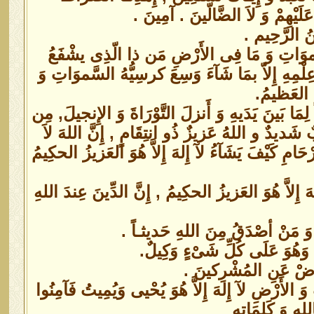
ْهِمْ وَ لاَ الضَّالّينَ . آمِينَ .
َنُ الرَّحِيم .
 السَّموَاتِ وَ مَا فِى الأَرْضِ مَن ذا الّذِى يشْفَعُ
 عِلْمِهِ إِلاّ بمَا شَآءَ وَسِعَ كرسِيُّهُ السَّموَاتِ وَ
ُّ العَظيمُ.
ِمَا بَينَ يَدَيهِ وَ أَنزلَ التَّوْرَاةَ وَ الإِنجيلَ, مِن
شَديدٌ و اللهُ عَزيزٌ ذُو انتِقَامٍ , إِنَّ اللهَ لاَ
مِ كَيْفَ يَشَآءُ لآ إِلهَ إِلاَّ هُوَ العَزيزُ الحكِيمُ
هَ إِلاَّ هُوَ العَزيزُ الحكِيمُ , إِنَّ الدِّينَ عِندَ اللهِ
ِيهِ وَ مَنْ أصْدَقُ مِنَ اللهِ حَديثـاً .
هُ وَهُوَ عَلَى كُلِّ شَىْءٍ وَكِيلٌ.
َعْرِضْ عَنِ المُشْرِكينَ .
وَ الأَرْضِ لآ إِلهَ إِلاَّ هُوَ يُحْيى وَيُمِيتُ فَآمِنُوا
لهِ وَ كَلِمَاتِهِ