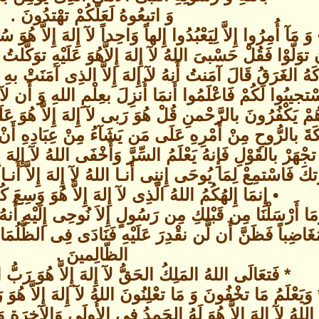
وَ اتبعُوهُ لَعَلّكُمْ تهْتدُونَ .
 وَ مَآ أُمِرُوا إِلاَّ لِيَعْبُدُوا إِلهاً وَاحِداً لآ إِلهَ إِلاَّ هُوَ 
 توَلّوْا فَقُلْ حَسْبىَ اللهُ لآ إِلهَ إِلاَّهُوَ عَلَيْهِ توَكَّل
كَهُ الغَرَقُ قَالَ آمَنتُ أَنهُ لآ إِلهَ إِلاَّ الذِى آمَنَتْ بهِ 
ْتجيبُوا لَكُمْ فَاعْلَمُوا أَنمَا أُنزِلَ بعِلْمِ اللهِ وَ أَن لآ إ
مْ يَكْفُرُونَ بالرَّحْمنِ قُلْ هُوَ رَبى لآ إِلهَ إِلاَّ هُوَ عَلَي
ِكَةَ بالرُّوحِ مِنْ أَمْرِهِ عَلَى مَن يَشَآءُ مِنْ عِبَادِهِ أَنْ أَ
جْهَرْ بالقَوْلِ فَإِنهُ يَعْلَمُ السِّرَّ وَأَخْفَى اللهُ لآ إِلهَ 
تكَ فَاسْتمِعْ لِمَا يُوحَى إِننِى أَنـا اللهُ لآ إِلهَ إِلاَّ أَنـا 
• إِنمَا إِلهُكُمُ اللهُ الّذِى لآ إِلهَ إِلاَّ هُوَ وَسِعَ ك
َا أَرْسَلْنَا مِن قَبْلكِ مِن رَسُولٍ إِلاَ نُوحِى إِلَيْهِ أَنهُ لآ
َاضِباً فَظَنَّ أَن لَّن نقْدِرَ عَلَيْهِ فَنَادَى فِى الظُّلُمَ
الظّالِمينَ .
* فَتعَالَى اللهُ المَلِكُ الحَقُّ لآ إِلهَ إِلاَّ هُوَ رَبُ
 وَيَعْلَمُ مَا تخْفُونَ وَ مَا تعْلِنُونَ اللهُ لآ إِلهَ إِلاَّ هُ
 اللهُ لآ إِلهَ إِلاَّ هُوَ لَهُ الحَمدُ في الأُولَى وَالآخِرَةِ وَ 