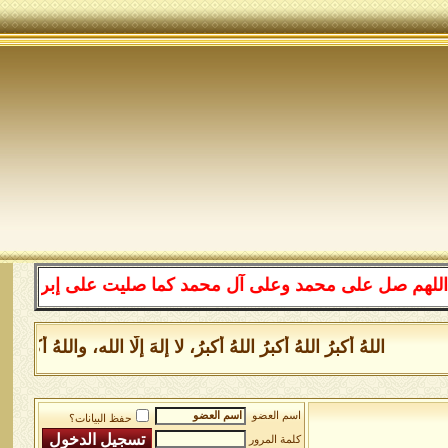
ل على محمد وعلى آل محمد كما صليت على إبراهيم وعلى آل إب
اللهُ أكبرُ اللهُ أكبرُ اللهُ أكبرُ، لا إلهَ إلَّا الله، واللهُ أ
اسم العضو
حفظ البيانات؟
كلمة المرور