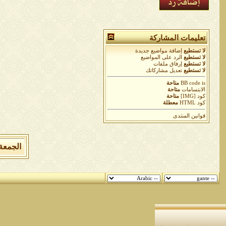
تعليمات المشاركة
لا تستطيع
إضافة مواضيع جديدة
لا تستطيع
الرد على المواضيع
لا تستطيع
إرفاق ملفات
لا تستطيع
تعديل مشاركاتك
is
BB code
متاحة
الابتسامات
متاحة
كود [IMG]
متاحة
كود HTML
معطلة
قوانين المنتدى
الجمعة 7 من اغسطس 2026 , الساعة الان 04:30:36