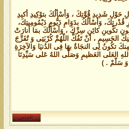
َوْلِ شَدِيدِ قُوَّتِكَ ، وَأسْألُكَ بتوْكِيدِ أكيدِ
 قُدْرتِكَ، وَأسْألُكَ بدَوَامِ دَيُّومِ دَيْمُومِيتِكَ،
كْنونِ تكْوينِ كائِنِ سِرِّكَ ، وَأسْألُكَ بمَا أنارَتْ
جَسِيمِ ، أنْ تَفُكَّ اللّهُمَّ كُرْبَتِى وَ تُفَرِّجَ
مِنكَ تكُونُ لِى النجَاةُ بهَا فِى الدُنيَا وَالآخِرَةِ
 باللهِ العَلى العَظيمِ وَصَلّى اللهُ عَلى سَيِّدِنَا
وَ سَلّمْ . )