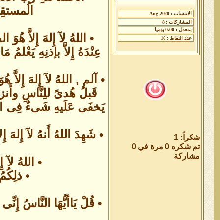
الُمستقِيم
• اللهُ لآ إِلهَ إِلاَّ هُوَ
عِنْدَهُ إِلاَّ بإذنِهِ يَعْلمُ
• آلم , اللهُ لآ إِلهَ إِلاَّ هُ
قَبلُ هُدىً للِنَّاسِ وأَنزل
يَخفَى عَلَيهِ شَىءٌ فِى الأَرْ
• شَهِدَ اللهُ أَنهُ لآ إِلهَ إِل
شكراً: 1
تم شكره 0 مرة في 0
مشاركة
• اللهُ لآ إِل
• ذلِكُمُ
• قُلْ يَاأيُّهَا النَّاسُ إِنِ