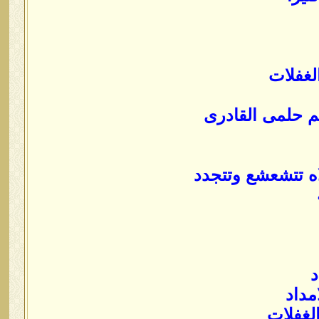
لغفلات
يم حلمى القادرى
ه تتشعشع وتتجدد
د
مداد
الغفلات