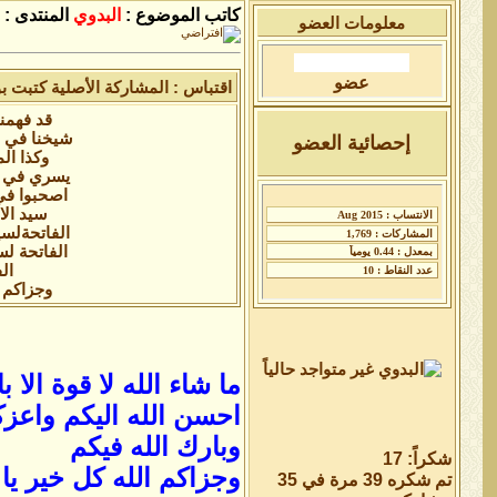
كاتب الموضوع :
البدوي
المنتدى :
معلومات العضو
عضو
اقتباس : المشاركة الأصلية كتبت
قد فهمن
شيخنا في ال
إحصائية العضو
وكذا الم
يسري في ا
اصحبوا في
سيد الا
الفاتحةلسي
الفاتحة ل
ال
وجزاكم ا
ما شاء الله لا قوة الا با
احسن الله اليكم واعز
وبارك الله فيكم
شكراً: 17
وجزاكم الله كل خير يا
تم شكره 39 مرة في 35