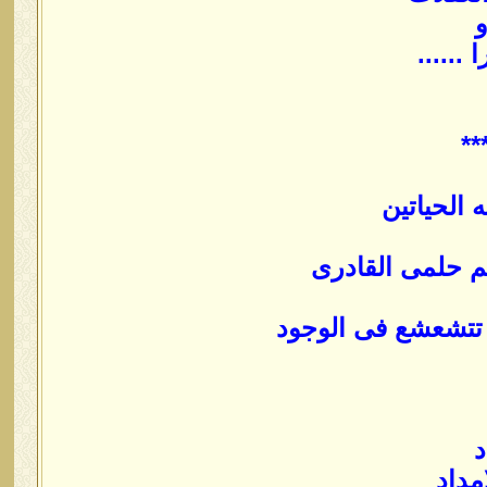
و
......
**
 الحياتين
يم حلمى القادرى
تتشعشع فى الوجود
د
مداد