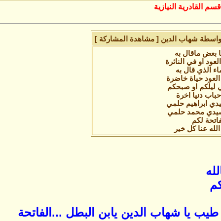
قسم القادرية النيازية
 بواسطة شهاب الدين
[ مشاهدة المشاركة ]
ا بعض ماقال به
عود او في النائرة
اء الذي قال به
لعود حياة خاضرة
 ليلكم او صبحكم
حباب دنيا اخرة
دي ابراهيم حلمي
سيدي محمد حلمي
فاتحة لكم
لله عنا كل خير
لله
كم
 طيب يا شهاب الدين يابن البطل ...الفاتحة