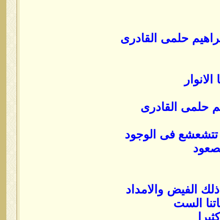
راهيم حلمى القادرى
الانوار
يم حلمى القادرى
تتشعشع فى الوجود
صعود
ذلك الفيض والامداد
اتنا الست
ثيرا