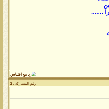
ين
.......
ى
رقم المشاركة :
2