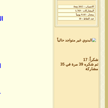
ال
شكراً: 17
تم شكره 39 مرة في 35
ا
مشاركة
ح