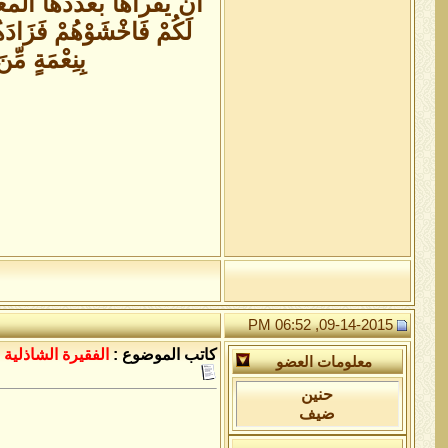
لَكُمْ فَاخْشَوْهُمْ فَزَاد
بِنِعْمَةٍ مّ
09-14-2015, 06:52 PM
كاتب الموضوع :
الفقيرة الشاذلية
معلومات العضو
حنين
ضيف