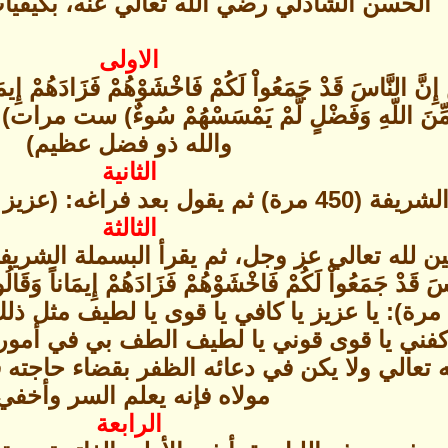
الحسن الشاذلي رضي الله تعالي عنه، بكيفيا
الاولى
ْمَةٍ مِّنَ اللّهِ وَفَضْلٍ لَّمْ يَمْسَسْهُمْ سُوءٌ)
والله ذو فضل عظيم)
الثانية
 فراغه: (عزيز كاف قوي لطيف) (450 مرة).
الثالثة
 لله تعالي عز وجل، ثم يقرأ البسملة الشريفة (
يصلي على النبي (450 مرة): يا عزيز يا كافي يا قوى يا ل
اكفني يا قوى قوني يا لطيف الطف بي في أمور
 تعالي ولا يكن في دعائه الظفر بقضاء حاجته 
مولاه فإنه يعلم السر وأخفي
الرابعة