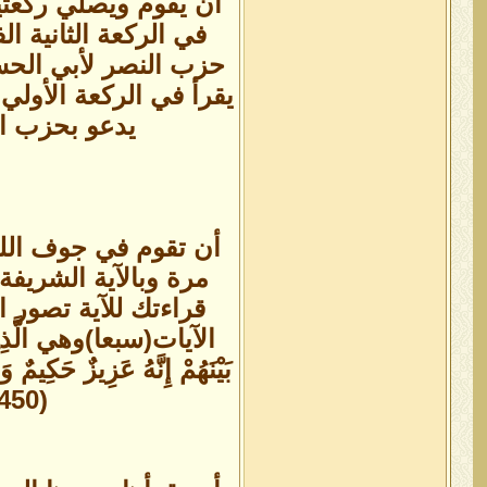
حزب النصر لأبي الحسن
يدعو بحزب الن
أن تقوم في جوف اللي
قراءتك للآية تصور ا
الآيات(سبعا)وهي الَّذِينَ آمَنُ
بَيْنَهُمْ إِنَّهُ عَزِيزٌ حَك
(450 مرة) وهكذا حتى ينتهي فعلك إلى (ثلاثا)من قراءة الاية العدد المذكور..