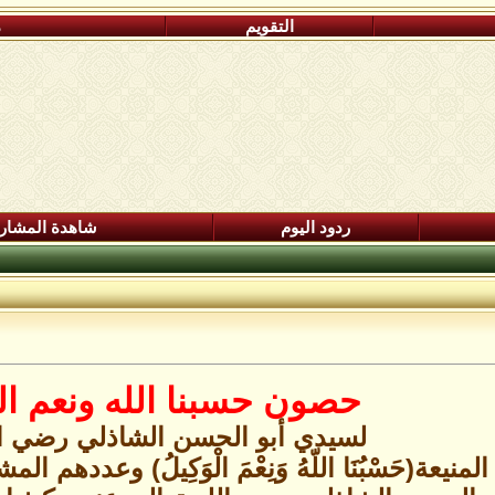
التقويم
م
ردود اليوم
شاهدة المشار
حصون حسبنا الله ونعم ال
لسيدي أبو الحسن الشاذلي رضي ال