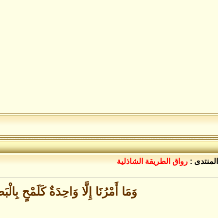
المنتدى :
رواق الطريقة الشاذلية
وَمَا أَمْرُنَا إِلَّا وَاحِدَةٌ كَلَمْحٍ بِالْبَ