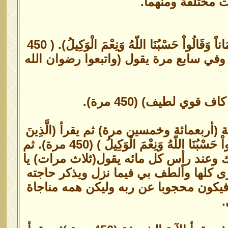
ت مختلفة ومنهما.
(الَّذِينَ قَالَ لَهُمُ النَّاسُ إِنَّ النَّاسَ قَدْ جَمَعُواْ لَكُمْ فَاخْشَوْهُمْ فَزَادَهُمْ إِيمَاناً وَقَالُواْ حَسْبُنَا اللّهُ وَنِعْمَ الْوَكِيلُ). ( 450
 ست مرات) وفي سابع مرة يقول (واتبعوا رضوان الله
أربعمائة وخمسين مرة) ثم يقرأ (الَّذِينَ
قَالَ لَهُمُ النَّاسُ إِنَّ النَّاسَ قَدْ جَمَعُواْ لَكُمْ فَاخْشَوْهُمْ فَزَادَهُمْ إِيمَاناً وَقَالُواْ حَسْبُنَا اللّهُ وَنِعْمَ الْوَكِيلُ ) (450 مرة). ثم
طيف مثل ذلك وعند رأس كل مائه يقول(ثلاث مرات) يا
ى كلها وألطف بي فيما نزل ويذكر حاجته
فيكون محجوبا عن ربه وليكن همه مناجاة
.