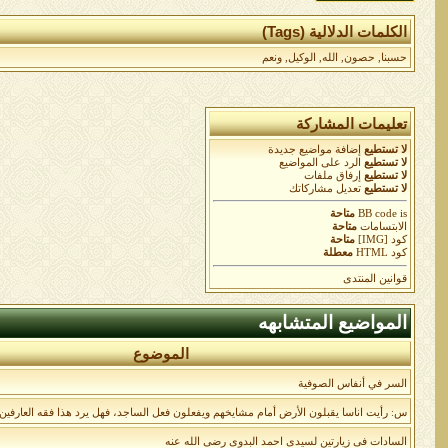
الكلمات الدلالية (Tags)
حسبنا
,
حصون
,
الله
,
الوكيل
,
ونعم
تعليمات المشاركة
لا تستطيع
إضافة مواضيع جديدة
لا تستطيع
الرد على المواضيع
لا تستطيع
إرفاق ملفات
لا تستطيع
تعديل مشاركاتك
is
BB code
متاحة
الابتسامات
متاحة
كود [IMG]
متاحة
كود HTML
معطلة
قوانين المنتدى
المواضيع المتشابهه
الموضوع
السر في أنفاس الصوفية
س: رأيت اناسا يقبلون الأرض أمام مشايخهم ويفعلون فعل الساجد، فهل يرد هذا فقه العارفين
السادات فى زيارتين لسيدى احمد البدوى رضى الله عنه