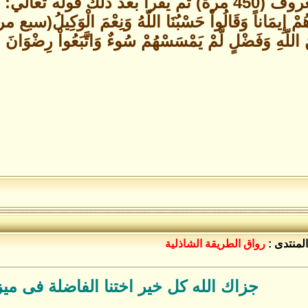
أن يقرأها بعددها المعروف (450 مرة) ثم يقرأ بعد ذل
َهُمْ إِيمَاناً وَقَالُواْ حَسْبُنَا اللّهُ وَنِعْمَ الْوَكِي
ِنَ اللّهِ وَفَضْلٍ لَّمْ يَمْسَسْهُمْ سُوءٌ وَاتَّبَعُواْ رِضْوَان
المنتدى :
رواق الطريقة الشاذلية
جزاك الله كل خير اختنا الفاضلة فى مي