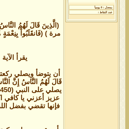
مرة ) (فَانقَلَبُواْ بِنِع
يقرأ الآية الشريفة (450 مرة) ثم يقول بعد
أن يتوضأ ويصلي ركعتين
عزيز أعزني يا كافي 
فإنها تقضي بفضل الله