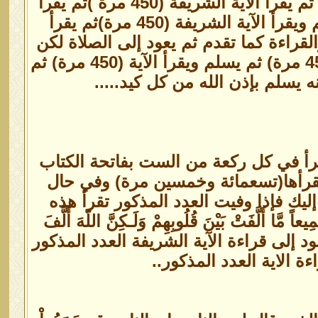
أن يقوم ويصلي ركعتين في جوف الليل يقرأ في الأولي الفاتحة مرة ثم يقرأ الآية الشريفة (450 مرة )ثم يقرأ
في الركعة الثانية الفاتحة ثم يقرأ الآية الشريفة (450 مرة) ثم يسلم ويقرأ الآية الشريفة (450 مرة)ثم يقرأ
قراءة كما تقدم ثم يعود إلى الصلاة لكن
يقرأ في الركعة الأولي الآية الشريفة (450 مرة) وفي الثانية كذلك (450 مرة) ثم يسلم ويقرأ الآية (450 مرة) ثم
ه يسلم بإذن الله من كل كيد.....
رأ في كل ركعة من الست بفاتحة الكتاب
مرة)فإذا سلمت تجلس وتقرأها(تسعمائة وخمسين مرة) وفي حال
ليك فإذا وفيت العدد المذكور تقرأ هذه
َّا أَلَّفَتْ بَيْنَ قُلُوبِهِمْ وَلَـكِنَّ اللّهَ أَلَّفَ
ى عَيْنِي ثم تعود إلى قراءة الآية الشريفة العدد المذكور