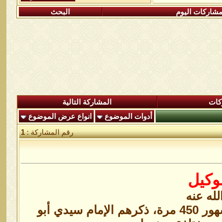
شاركات اليوم
البحث
كات
المشاركة التالية
أدوات الموضوع
انواع عرض الموضوع
رقم المشاركة :
1
وكيل
له عنه
من أعظم الحصون المنيعة(حَسْبُنَا اللّهُ وَنِعْمَ الْوَكِيلُ) وعددهم المشهور 450 مرة، ذكرهم الإمام سيدي أبو