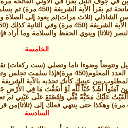
 الشاذلي (ثلاث مرات)ثم يعود إلى الصلاة وال
صر (ثلاثا) وينوي الحفظ والسلامة وما أراد فإن
الخامسة
ل وتتوضأ وضوءا تاما وتصلي (ست ركعات) تق
مرة وبالآية الشريفة العدد المعلوم(450 
لمطلوب بين عينيك كأنك تجذبه بالآية الشريفة إ
واْ أَشَدُ حُبّاً لِّلّهِ لَوْ أَنفَقْتَ مَا فِي الأَرْضِ جَمِيعاً م
ِيمٌ وَأَلْقَيْتُ عَلَيْكَ مَحَبَّةً مِّنِّي وَلِتُصْنَعَ عَلَ
السادسة