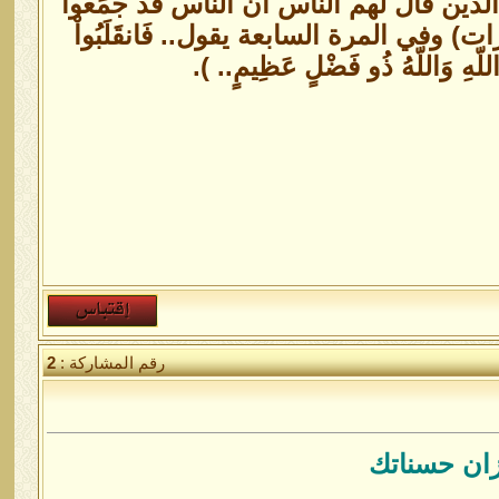
ك قوله تعالي: الذين قال لهم الناس ان الناس قد جَمَعُواْ
لُ(سبع مرات) وفي المرة السابعة يقول.. فَانقَلَبُواْ
َ اللّهِ وَاللّهُ ذُو فَضْلٍ عَظِيمٍ.. ).
رقم المشاركة :
2
زان حسناتك