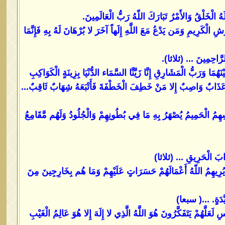
هُ الْخَلْقُ وَالأَمْرُ تَبَارَكَ اللّهُ رَبُّ الْعَالَمِينَ.
عَرْشِ الْكَرِيمِ وَمَن يَدْعُ مَعَ اللَّهِ إِلَهاً آخَرَ لا بُرْهَانَ لَهُ بِهِ فَإِنَّمَا
الرَّاحِمِينَ ... (ثلاثا).
َا وَرَبُّ الْمَشَارِقِ إِنَّا زَيَّنَّا السَّمَاء الدُّنْيَا بِزِينَةٍ الْكَوَاكِبِ
ْ عَذَابٌ وَاصِبٌ إِلا مَنْ خَطِفَ الْخَطْفَةَ فَأَتْبَعَهُ شِهَابٌ ثَاقِبٌ...
ُ الْحَمِيمُ يُصْهَرُ بِهِ مَا فِي بُطُونِهِمْ وَالْجُلُودُ وَلَهُم مَّقَامِعُ
ذَابَ الْحَرِيقِ ... (ثلاثا)
ِكَ يُرِيهِمُ اللّهُ أَعْمَالَهُمْ حَسَرَاتٍ عَلَيْهِمْ وَمَا هُم بِخَارِجِينَ مِنَ
َيَّدَةٍ. ...( سبعا)
ِ لَعَلَّهُمْ يَتَفَكَّرُونَ هُوَ اللَّهُ الَّذِي لا إِلَهَ إِلا هُوَ عَالِمُ الْغَيْبِ