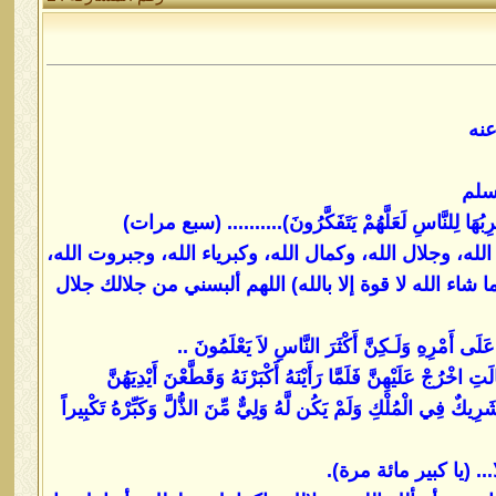
نه
سلم
 نَضْرِبُهَا لِلنَّاسِ لَعَلَّهُمْ يَتَفَكَّرُونَ).......... (سبع مرات)
 وجلال الله، وكمال الله، وكبرياء الله، وجبروت الله،
اء الله لا قوة إلا بالله) اللهم ألبسني من جلالك جلال
وَلَـكِنَّ أَكْثَرَ النَّاسِ لاَ يَعْلَمُونَ ..
ِ اخْرُجْ عَلَيْهِنَّ فَلَمَّا رَأَيْنَهُ أَكْبَرْنَهُ وَقَطَّعْنَ أَيْدِيَهُنَّ
َرِيكٌ فِي الْمُلْكِ وَلَمْ يَكُن لَّهُ وَلِيٌّ مِّنَ الذُّلَّ وَكَبِّرْهُ تَكْبِيراً
.. (يا كبير مائة مرة).