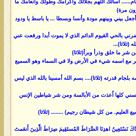
ام...... أسألك اللهم بجلالك واكرامك وطولك وأنعامك ما
شرون مرة)
 بيني وبينهم مودة وأنسا وبسطا ... يا باسط يا ودود
ي بالحي القيوم الدائم الذي لا يموت أبدا ورفعت عني
 (ثلاثا)...
ن شر ما خلق وذرأ وبرأ(ثلاثا)
يضر مع اسمه شيء في الأرض ولا في السماء وهو السميع
لجام قدرته (ثلاثا).... بسم الله أمسينا بالله الذي ليس
الحسني كلها اُعذت من الأبالسة ومن شر شياطين الإنس
 العليم. من كل شيطان رجيم) ........ (ثلاثا)
 وإِيَّاكَ نَسْتَعِينُ اهدِنَا الصِّرَاطَ المُستَقِيمَ صِرَاطَ الَّذِينَ أَنعَمتَ