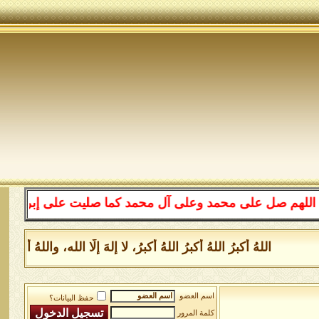
ل على محمد وعلى آل محمد كما صليت على إبراهيم وعلى آل إب
اللهُ أكبرُ اللهُ أكبرُ اللهُ أكبرُ، لا إلهَ إلَّا الله، واللهُ أ
اسم العضو
حفظ البيانات؟
كلمة المرور