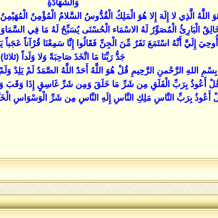
وَالشَّهَادَةِ
 اللَّهُ الَّذِي لا إِلَهَ إِلا هُوَ الْمَلِكُ الْقُدُّوسُ السَّلامُ الْمُؤْمِنُ الْمُهَيْمِنُ ال
ْخَالِقُ الْبَارِئُ الْمُصَوِّرُ لَهُ الاسْمَاء الْحُسْنَى يُسَبِّحُ لَهُ مَا فِي السَّمَا
أَنَّهُ اسْتَمَعَ نَفَرٌ مِّنَ الْجِنِّ فَقَالُوا إِنَّا سَمِعْنَا قُرْآناً عَجَباً يَهْدِي إ
جَدُّ رَبِّنَا مَا اتَّخَذَ صَاحِبَةً وَلا وَلَداً (ثلاثا)
بِسْمِ اللهِ الرَّحْمنِ الرَّحِيمِ قُلْ هُوَ اللَّهُ أَحَدٌ اللَّهُ الصَّمَدُ لَمْ يَلِدْ وَلَمْ ي
ُلْ أَعُوذُ بِرَبِّ الْفَلَقِ مِن شَرِّ مَا خَلَقَ وَمِن شَرِّ غَاسِقٍ إِذَا وَقَبَ وَم
ْ أَعُوذُ بِرَبِّ النَّاسِ مَلِكِ النَّاسِ إِلَهِ النَّاسِ مِن شَرِّ الْوَسْوَاسِ الْخ