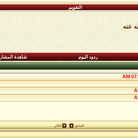
التقويم
م
ه عنه
ردود اليوم
شاهدة المشار
07:2
السابق
التالي