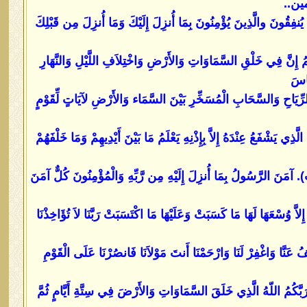
امين..
 يُنفِقُونَ والَّذِينَ يُؤْمِنُونَ بِمَا أُنزِلَ إِلَيْكَ وَمَا أُنزِلَ مِن قَبْلِكَ
َحِيمُ إِنَّ فِي خَلْقِ السَّمَاوَاتِ وَالأَرْضِ وَاخْتِلاَفِ اللَّيْلِ وَالنَّهَارِ
َّاسَ
لرِّيَاحِ وَالسَّحَابِ الْمُسَخِّرِ بَيْنَ السَّمَاء وَالأَرْضِ لآيَاتٍ لِّقَوْمٍ
ذِي يَشْفَعُ عِنْدَهُ إِلاَّ بِإِذْنِهِ يَعْلَمُ مَا بَيْنَ أَيْدِيهِمْ وَمَا خَلْفَهُمْ
ِعَ كُرْسِيُّهُ السَّمَاوَاتِ وَالأَرْضَ وَلاَ يَؤُودُهُ حِفْظُهُمَا وَهُوَ الْعَلِيُّ الْعَظِيم..... ( 7 مرات). آمَنَ الرَّسُولُ بِمَا أُنزِلَ إِلَيْهِ مِن رَّبِّهِ وَالْمُؤْمِنُونَ كُلٌّ آمَنَ
إِلاَّ وُسْعَهَا لَهَا مَا كَسَبَتْ وَعَلَيْهَا مَا اكْتَسَبَتْ رَبَّنَا لاَ تُؤَاخِذْنَا
اعْفُ عَنَّا وَاغْفِرْ لَنَا وَارْحَمْنَا أَنتَ مَوْلاَنَا فَانصُرْنَا عَلَى الْقَوْمِ
ُإِنَّ رَبَّكُمُ اللّهُ الَّذِي خَلَقَ السَّمَاوَاتِ وَالأَرْضَ فِي سِتَّةِ أَيَّامٍ ثُمَّ