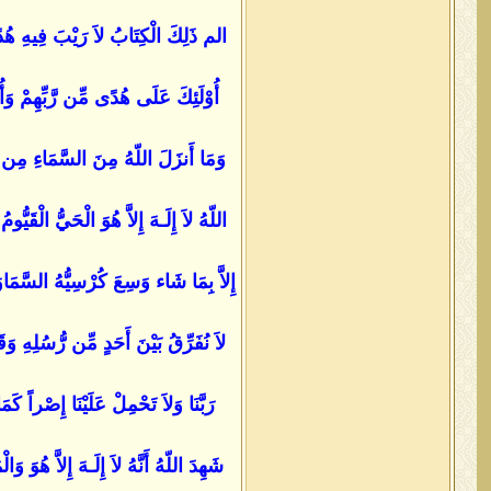
الم ذَلِكَ الْكِتَابُ لاَ رَيْبَ فِيهِ هُدًى 
أُوْلَئِكَ عَلَى هُدًى مِّن رَّبِّهِمْ وَأُو
وَمَا أَنزَلَ اللّهُ مِنَ السَّمَاءِ مِن مّ
اللّهُ لاَ إِلَـهَ إِلاَّ هُوَ الْحَيُّ الْقَي
لاَ نُفَرِّقُ بَيْنَ أَحَدٍ مِّن رُّسُلِهِ وَقَ
رَبَّنَا وَلاَ تَحْمِلْ عَلَيْنَا إِصْراً كَم
شَهِدَ اللّهُ أَنَّهُ لاَ إِلَـهَ إِلاَّ هُوَ وَ