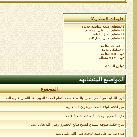
تعليمات المشاركة
لا تستطيع
إضافة مواضيع جديدة
لا تستطيع
الرد على المواضيع
لا تستطيع
إرفاق ملفات
لا تستطيع
تعديل مشاركاتك
is
BB code
متاحة
الابتسامات
متاحة
كود [IMG]
متاحة
كود HTML
معطلة
قوانين المنتدى
المواضيع المتشابهه
الموضوع
الورد اللطيف من أذكار الصباح والمساء جمعه الإمام العلامة الحبيب عبدالله بن علوي الحدا
سير اعلام النبلاء الصحابة رضوان الله عليهم
حزب الصارم الهندى ...لسيدى احمد الرفاعى
شرح حكمة صوفية لسيدي الشيخ صالح الجعفري رضي الله تعالى عنه.
صلاة نورانية علي سيد الوجود صلي الله عليه وسلم