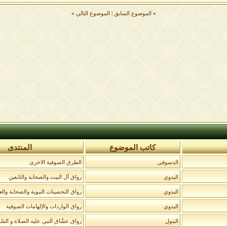
«
الموضوع السابق
|
الموضوع التالي
»
كاتب الموضوع
المنتدى
الدسوقى
الطرق الصوفية الاخرى
البدوي
رواق آل البيت والصحابة والتابعين
البدوي
رواق التحصينات النبوية والصحابة والع
البدوي
رواق الواردات واﻹلهامات الصوفية
البتول
رواق عشّاق النبي عليه الصلاة و السّل