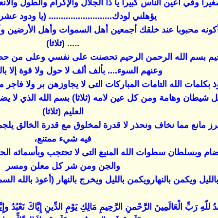
ا وفي أعين الناس كبيرا يا ذا الجلال والإكرام والطول والانع
يؤهلني لودك.......................... (يا ودود ع
نه محبوبا عند خلقك أجمعين أهل السموات وأهل الأرضين وأجعل
..... (ثلاثا)
رجيم بسم الله الرحمن الرحيم تحصنت على نفسي وعلى من حضرن
وعنهم السوء.... بألف ألف لا حول ولا قوة إلا بالله
ذ بكلمات الله التامات المباركات التى لا يجاوزهن بر ولا فاجر م
كل شيطان وهامة ومن كل عين لامه (ثلاثا) بسم الله الذي لا 
العليم (ثلاثا)
رز مانع مما نخاف ونحذر لا قدرة لمخلوق مع قدرة الخالق يلجمه ب
فيه شيء ممتنع،
لا تضام وبسلطان سطوات الله المنيع التى لا تحتجب وبأسمائه 
والجن ومن شر كل معلن ومسر
يل ويكمن بالنهارويكمن بالليل ويخرج بالنهار (أعوذ بالله السميع
ُ للّهِ رَبِّ الْعَالَمِينَ الرَّحْمنِ الرَّحِيمِ مَالِكِ يَوْمِ الدِّينِ إِيَّاكَ نَعْبُدُ