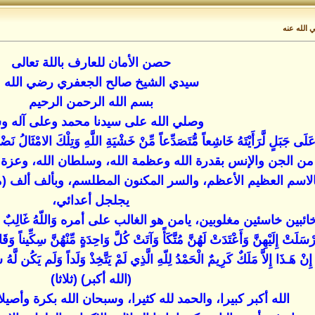
الله عنه
حصن الأمان للعارف باللة تعالى
سيدي الشيخ صالح الجعفري رضي الله ع
بسم الله الرحمن الرحيم
وصلي الله على سيدنا محمد وعلى آله و
َ عَلَى جَبَلٍ لَّرَأَيْتَهُ خَاشِعاً مُّتَصَدِّعاً مِّنْ خَشْيَةِ اللَّهِ وَتِلْكَ الامْثَالُ
الجن والإنس بقدرة الله وعظمة الله، وسلطان الله، وعزة الله،
الاسم العظيم الأعظم، والسر المكنون المطلسم، وبألف ألف (ما ش
يجلجل أعدائي،
 خاسئين مغلوبين، يامن هو الغالب على أمره وَاللّهُ غَالِبٌ عَلَى أَمْرِهِ 
َلَتْ إِلَيْهِنَّ وَأَعْتَدَتْ لَهُنَّ مُتَّكَأً وَآتَتْ كُلَّ وَاحِدَةٍ مِّنْهُنَّ سِكِّيناً وَقَالَت
 هَـذَا إِلاَّ مَلَكٌ كَرِيمٌ الْحَمْدُ لِلّهِ الَّذِي لَمْ يَتَّخِذْ وَلَداً وَلَم يَكُن لَّهُ ش
(الله أكبر) (ثلاثا)
الله أكبر كبيرا، والحمد لله كثيرا، وسبحان الله بكرة وأصيلا.