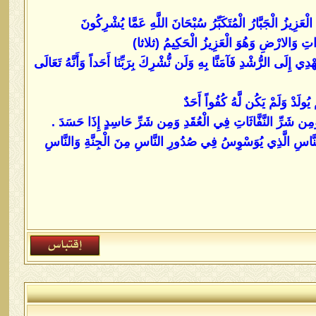
ْعَزِيزُ الْجَبَّارُ الْمُتَكَبِّرُ سُبْحَانَ اللَّهِ عَمَّا يُشْرِكُونَ
وَاتِ وَالارْضِ وَهُوَ الْعَزِيزُ الْحَكِيمُ (ثلاثا)
ِلَى الرُّشْدِ فَآمَنَّا بِهِ وَلَن نُّشْرِكَ بِرَبِّنَا أَحَداً وَأَنَّهُ تَعَالَى
ُولَدْ وَلَمْ يَكُن لَّهُ كُفُواً أَحَدٌ
ِن شَرِّ النَّفَّاثَاتِ فِي الْعُقَدِ وَمِن شَرِّ حَاسِدٍ إِذَا حَسَدَ .
َنَّاسِ الَّذِي يُوَسْوِسُ فِي صُدُورِ النَّاسِ مِنَ الْجِنَّةِ وَالنَّاسِ