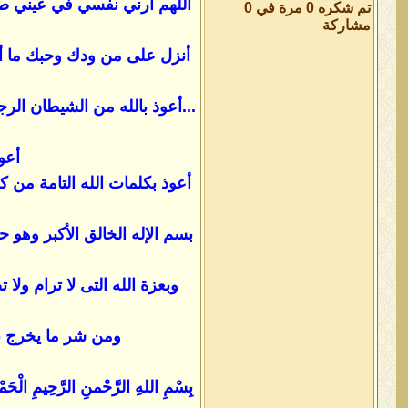
اللهم أرني نفسي في عيني صغير
تم شكره 0 مرة في 0
مشاركة
أنزل على من ودك وحبك ما أكو
...أعوذ بالله من الشيطان ال
أعو
أعوذ بكلمات الله التامة من 
بسم الإله الخالق الأكبر وهو ح
وبعزة الله التى لا ترام و
ومن شر ما يخرج بالل
بِسْمِ اللهِ الرَّحْمنِ الرَّحِيمِ الْحَمْد