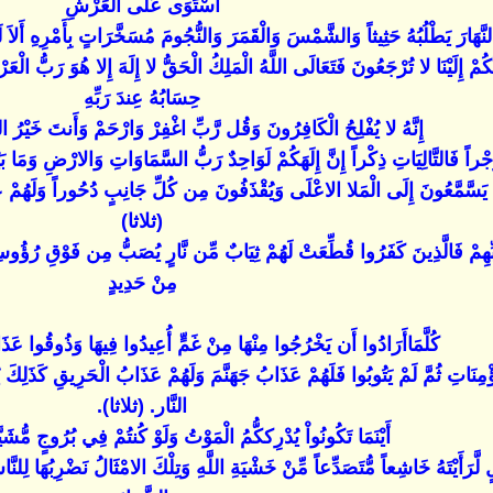
اسْتَوَى عَلَى الْعَرْشِ
َّهَارَ يَطْلُبُهُ حَثِيثاً وَالشَّمْسَ وَالْقَمَرَ وَالنُّجُومَ مُسَخَّرَاتٍ بِأَمْرِهِ أَلاَ لَ
أَنَّكُمْ إِلَيْنَا لا تُرْجَعُونَ فَتَعَالَى اللَّهُ الْمَلِكُ الْحَقُّ لا إِلَهَ إِلا هُوَ رَبُّ الْ
حِسَابُهُ عِندَ رَبِّهِ
إِنَّهُ لا يُفْلِحُ الْكَافِرُونَ وَقُل رَّبِّ اغْفِرْ وَارْحَمْ وَأَنتَ خَيْرُ 
ً فَالتَّالِيَاتِ ذِكْراً إِنَّ إِلَهَكُمْ لَوَاحِدٌ رَبُّ السَّمَاوَاتِ وَالارْضِ وَمَا بَيْنَهُم
 يَسَّمَّعُونَ إِلَى الْمَلا الاعْلَى وَيُقْذَفُونَ مِن كُلِّ جَانِبٍ دُحُوراً وَلَهُم
(ثلاثا)
ْ فَالَّذِينَ كَفَرُوا قُطِّعَتْ لَهُمْ ثِيَابٌ مِّن نَّارٍ يُصَبُّ مِن فَوْقِ رُؤُوسِهِم
مِنْ حَدِيدٍ
كُلَّمَاأَرَادُوا أَن يَخْرُجُوا مِنْهَا مِنْ غَمٍّ أُعِيدُوا فِيهَا وَذُوقُوا عَ
ْمُؤْمِنَاتِ ثُمَّ لَمْ يَتُوبُوا فَلَهُمْ عَذَابُ جَهَنَّمَ وَلَهُمْ عَذَابُ الْحَرِيقِ كَذَل
النَّار. (ثلاثا).
أَيْنَمَا تَكُونُواْ يُدْرِككُّمُ الْمَوْتُ وَلَوْ كُنتُمْ فِي بُرُوجٍ مُّش
 لَّرَأَيْتَهُ خَاشِعاً مُّتَصَدِّعاً مِّنْ خَشْيَةِ اللَّهِ وَتِلْكَ الامْثَالُ نَضْرِبُهَا لِلنَّاس