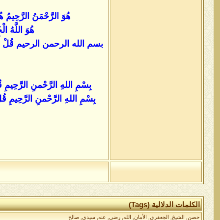
هُوَ الرَّحْمَنُ الرَّحِيمُ هُوَ
هُوَ اللَّهُ ال
بسم الله الرحمن الرحيم قُلْ أُوحِيَ إِلَيَّ 
بِسْمِ اللهِ الرَّحْمنِ الرَّحِيمِ ق
بِسْمِ اللهِ الرَّحْمنِ الرَّحِيمِ قُل
الكلمات الدلالية (Tags)
حصن
,
الشيخ
,
الجعفري
,
الأمان
,
الله
,
رضي
,
عنه
,
سيدي
,
صالح