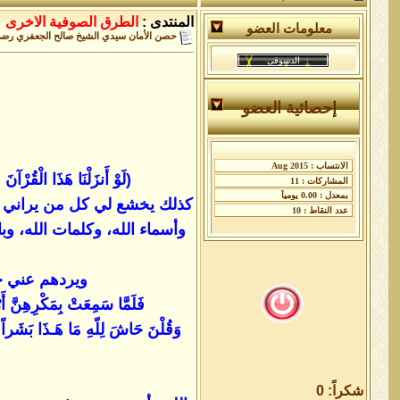
المنتدى :
الطرق الصوفية الاخرى
معلومات العضو
حصن الأمان سيدي الشيخ صالح الجعفري رضي 
إحصائية العضو
(لَوْ أَنزَلْنَا هَذَا الْقُرْآن
كذلك يخشع لي كل من يراني من 
وأسماء الله، وكلمات الله، وب
ويردهم عني خائبين
فَلَمَّا سَمِعَتْ بِمَكْرِهِنَّ أَرْس
وَقُلْنَ حَاشَ لِلّهِ مَا هَـذَا بَشَراً إِنْ
شكراً: 0