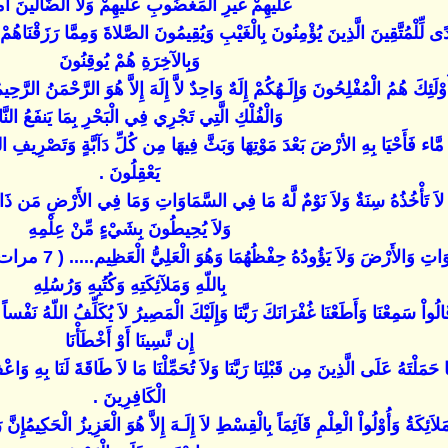
عَلَيهِمْ غَيرِ المَغضُوبِ عَلَيهِمْ وَلاَ الضَّالِّينَ 
لِّلْمُتَّقِينَ الَّذِينَ يُؤْمِنُونَ بِالْغَيْبِ وَيُقِيمُونَ الصَّلاةَ وَمِمَّا رَزَقْنَاهُمْ
وَبِالآخِرَةِ هُمْ يُوقِنُونَ
ْلَئِكَ هُمُ الْمُفْلِحُونَ وَإِلَـهُكُمْ إِلَهٌ وَاحِدٌ لاَّ إِلَهَ إِلاَّ هُوَ الرَّحْمَنُ الرّ
وَالْفُلْكِ الَّتِي تَجْرِي فِي الْبَحْرِ بِمَا يَنفَعُ الن
َاء فَأَحْيَا بِهِ الأرْضَ بَعْدَ مَوْتِهَا وَبَثَّ فِيهَا مِن كُلِّ دَآبَّةٍ وَتَصْرِيفِ ا
يَعْقِلُونَ .
ُّومُ لاَ تَأْخُذُهُ سِنَةٌ وَلاَ نَوْمٌ لَّهُ مَا فِي السَّمَاوَاتِ وَمَا فِي الأَرْضِ مَن ذَا الَّ
وَلاَ يُحِيطُونَ بِشَيْءٍ مِّنْ عِلْمِهِ
إِلاَّ بِمَا شَاء وَس
بِاللّهِ وَمَلآئِكَتِهِ وَكُتُبِهِ وَرُسُلِهِ
الُواْ سَمِعْنَا وَأَطَعْنَا غُفْرَانَكَ رَبَّنَا وَإِلَيْكَ الْمَصِيرُ لاَ يُكَلِّفُ اللّهُ نَفْساً 
إِن نَّسِينَا أَوْ أَخْطَأْنَا
َا حَمَلْتَهُ عَلَى الَّذِينَ مِن قَبْلِنَا رَبَّنَا وَلاَ تُحَمِّلْنَا مَا لاَ طَاقَةَ لَنَا بِهِ وَ
الْكَافِرِينَ .
الْمَلاَئِكَةُ وَأُوْلُواْ الْعِلْمِ قَآئِمَاً بِالْقِسْطِ لاَ إِلَـهَ إِلاَّ هُوَ الْعَزِيزُ الْحَكِيم