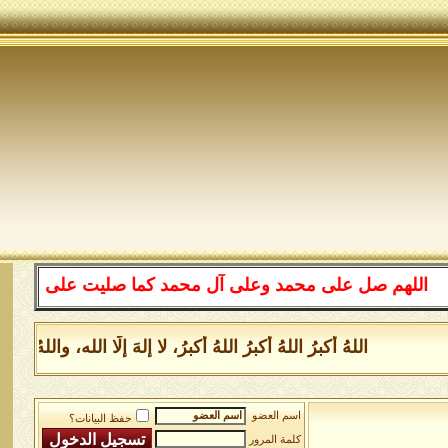
هم صل على محمد وعلى آل محمد كما صليت على إبراهيم وعلى آ
اللهُ أكبرُ اللهُ أكبرُ اللهُ أكبرُ، لا إلهَ إلَّا الله، والل
اسم العضو
حفظ البيانات؟
كلمة المرور