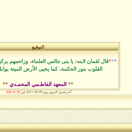
التوقيع
*
*
*
قال لقمان لابنه
:
يا بنى جالس العلماء
،
وزاحمهم بركب
القلوب بنور الحكمة
،
كما يحيى الأرض الميتة بواب
**
المعهد الفاطـمي المحمـدي
**
آخر تعديل البدوي يوم 09-08-2017 في
04:39 AM
.