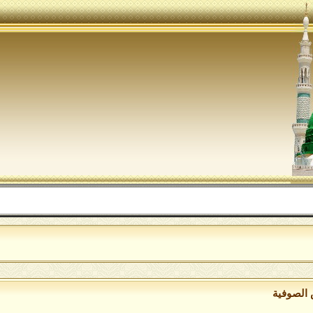
الل
 الصوفية