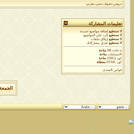
دروس،تصوف،سني،مغربي
تعليمات المشاركة
لا تستطيع
إضافة مواضيع جديدة
لا تستطيع
الرد على المواضيع
لا تستطيع
إرفاق ملفات
لا تستطيع
تعديل مشاركاتك
is
BB code
متاحة
الابتسامات
متاحة
كود [IMG]
متاحة
كود HTML
معطلة
قوانين المنتدى
الجمعة 7 من اغسطس 2026 , الساعة الان 04:08:20