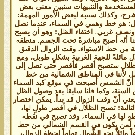
مستخدمة والتنبيهات سنبين معنى بعض
ح، وكذلك سننبه لبعض الأمور المهمة:
ل: هو خط وهمي في السماء، عندما تصل
نصف غربي. اختفاء الظل: وهو أن يصبح
 هنا أنّه أصبح مباشرةً تحت الجسم. منطقة
لية من خط الاستواء. وقت الزوال الدقيق
ل مائلةً للجهة الغربية بشكلٍ طويل، ومع
لظلال ستصبح أقصر فأقصر حتى تصل إلى
 لأننا في المناطق الشمالية من خط
قول أنّ الشمس أصبحت في موقع كبد السماء
 السنة، وكما قلنا سابقاً بعد وصول الظل
 يعني أنّ وقت الزوال قد بدأ. يمكن اختصار
الية: تصبح الظلال في أقصر طولٍ لها،
ٍ لها في السماء، وقد تصبح في نقطة
ة لمن يكون في القسم الشمالي من خط
مائلاً نحو الشَّمال تماماً لحظة الزوال،