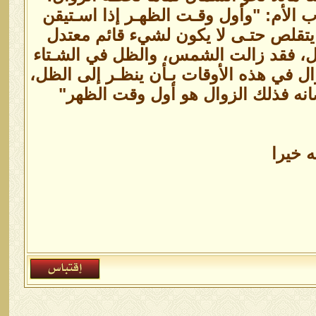
ب الأم: "وأول وقـت الظهـر إذا اسـتيقن
لص حتـى لا يكون لشيء قائم معتدل
ل، فقد زالت الشمس، والظل في الشـتاء
ل في هذه الأوقات بـأن ينظـر إلى الظل،
قصانه فذلك الزوال هو أول وقت الظهر"
ه خيرا