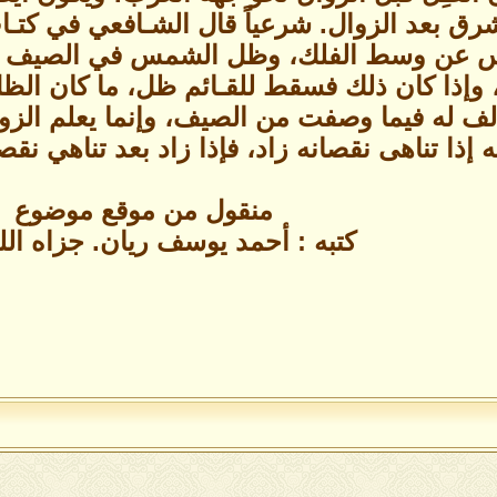
شرق بعد الزوال. شرعياً قال الشـافعي في كتـا
س عن وسط الفلك، وظل الشمس في الصيف يتق
 وإذا كان ذلك فسقط للقـائم ظل، ما كان الظ
لف له فيما وصفت من الصيف، وإنما يعلم الزوا
ه إذا تناهى نقصانه زاد، فإذا زاد بعد تناهي ن
منقول من موقع موضوع
كتبه : أحمد يوسف ريان. جزاه الل