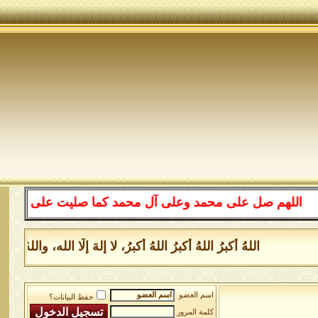
لهم صل على محمد وعلى آل محمد كما صليت على إبراهيم وعلى 
اللهُ أكبرُ اللهُ أكبرُ اللهُ أكبرُ، لا إلهَ إلَّا الله، وال
اسم العضو
حفظ البيانات؟
كلمة المرور