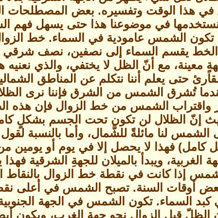
 في هذا الوقت وتفسيره. بعض المصطلحات ال
تخدمها في موضوعنا هذا حتى يسهل فهم الشر
تكون الشمس عامودية في السماء. خط الزوا
الخط يقسم السماء إلى نصفين، نصف شرقي و
جهةٍ معينة، مع أنّ الظل لا يختفي، والذي نعنيه
للقارئ حتى يعلم أننا نتكلم عن المناطق الشما
ً عندما تُشرق الشمس من الشرق فإننا نرى الظلا
ار واقتراب الشمس من خط الزوال فإن هذه ا
ث إنّ الظلال لن تكون تحت الجسم بشكلٍ كامل
 الشمس لنا مائلةً للشَّمال، وأما بالنسبة ل
كل كامل) فهذا لا يحصل إلا في يوم أو يومين من
 الغربية، ويبدأ بالميلان للجهةِ الشرقية فهذا
لشمس إذا كانت في نقطة خط الزوال بالنقاط الت
 بعض أوقات السنة. تصبح الشمس في أعلى نقطة
بد السماء. تكون الشمس في الجهة الجنوبي
 الظِلّ قبل الزوال نحو جهة الغرب، ويكون أيضاً 