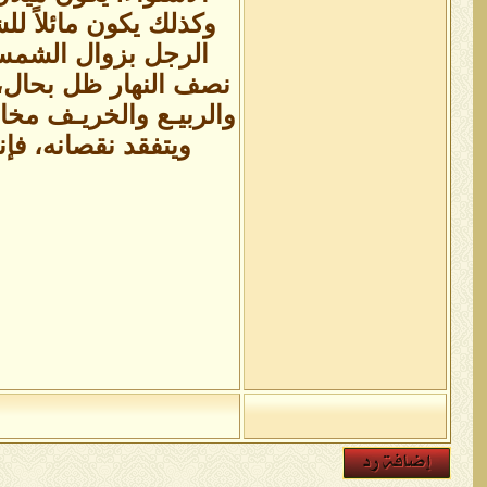
وكذلك يكون مائلاً لل
الرجل بزوال الشم
نصف النهار ظل بحال،
والربيـع والخريـف مخا
ويتفقد نقصانه، فإن