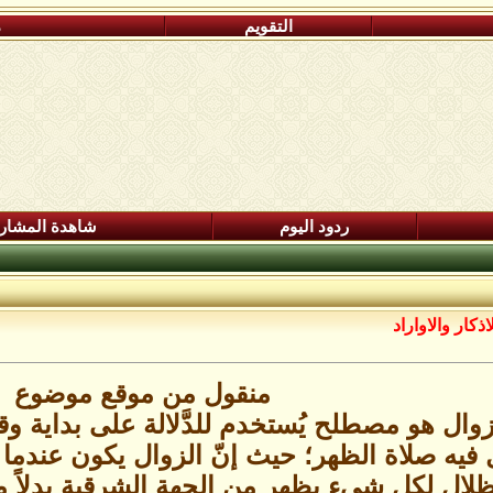
التقويم
م
ردود اليوم
شاهدة المشار
ذكار والاواراد
منقول من موقع موضوع
ال هو مصطلح يُستخدم للدَّلالة على بداية وق
 فيه صلاة الظهر؛ حيث إنّ الزوال يكون عندما
ال لكل شيء يظهر من الجهة الشرقية بدلاً من ا