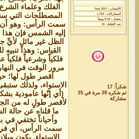
الفلك وعلماء الشرع
المصطلحات التي سنس
سمت الرأس: وهو أن 
إليه الشمس فإن هذا 
الظل غير مائلٍ لأيِّ 
القياس: وهذا تنبيه 
فلكياً وشرعياً فلكيا
مرور الوقت في النه
أقصر طول لها؛ حي
الاستواء، ولذلك ستبقى
شكراً: 17
(أي إنّها عامودية بش
تم شكره 39 مرة في 35
مشاركة
لأقصر طولٍ له من الجهة
ما قلناه عن حالة ا
وأحياناً تختفي في
سمت الرأس، أي في ك
الاستواء. يكون ميلان