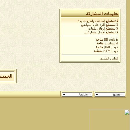
تعليمات المشاركة
لا تستطيع
إضافة مواضيع جديدة
لا تستطيع
الرد على المواضيع
لا تستطيع
إرفاق ملفات
لا تستطيع
تعديل مشاركاتك
is
BB code
متاحة
الابتسامات
متاحة
كود [IMG]
متاحة
كود HTML
معطلة
قوانين المنتدى
الخميس 6 من اغسطس 2026 , الساعة الان 55