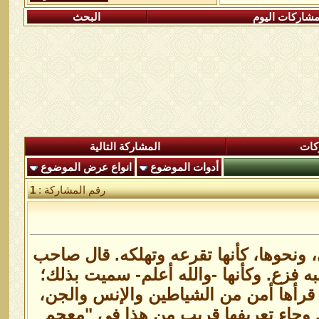
شاركات اليوم
البحث
كات
المشاركة التالية
أدوات الموضوع
انواع عرض الموضوع
رقم المشاركة :
1
، ونحوها، كأنها تقرعه وتهلكه. قال صاحب
ه فزع. وكأنها -والله أعلم- سميت بذلك؛
من قرأها أمن من الشياطين والإنس والجن،
. وجاء تعريفها قريب من هذا في "معجم