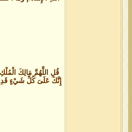
قُلِ اللَّهُمَّ مَالِكَ الْمُلْ
إِنَّكَ عَلَىَ كُلِّ شَيْءٍ قَدِيرٌ (26) تُولِجُ اللَّيْلَ فِي الْنَّهَارِ وَتُولِجُ النَّهَارَ فِي اللَّيْلِ وَتُخْرِجُ الْحَيَّ مِنَ الْمَيِّت