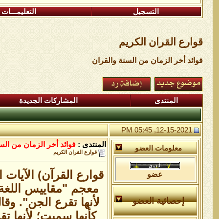
التسجيل
التعليمـــات
قوارع القران الكريم
فوائد أخر الزمان من السنة والقران
المنتدى
المشاركات الجديدة
12-15-2021, 05:45 PM
المنتدى :
فوائد أخر الزمان من الس
معلومات العضو
قوارع القران الكريم
قوارع القرآن) الآيات 
عضو
معجم "مقاييس اللغة":
لأنها تقرع الجن". وق
إحصائية العضو
كأنها سميت؛ لأنها ت