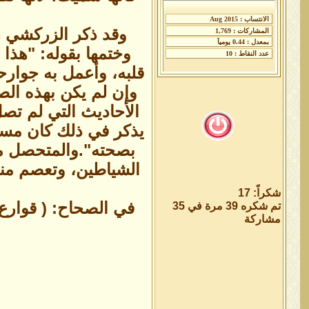
وقد ذكر الزركشي هذ
وختمها بقوله: "هذا ا
قلبه، وأعمل به جوارح
وإن لم يكن بهذه ال
الأحاديث التي لم تص
يذكر في ذلك كان مستند
بصحته".والمتحصل من 
الشياطين، وتعصم منه
شكراً: 17
في الصحاح: ( قوارع ا
تم شكره 39 مرة في 35
مشاركة