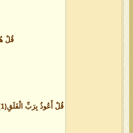
قُلْ هُوَ اللَّهُ أَحَد(1) اللَّهُ 