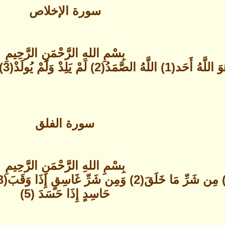
سورة الإخلاص
بِسْمِ اللهِ الرَّحْمَنِ الرَّحِيمِ
الصَّمَدُ(2) لَمْ يَلِدْ وَلَمْ يُولَدْ(3) وَلَمْ يَكُن لَّهُ كُفُواً أَحَدٌ(4)
سورة الفلق
بِسْمِ اللهِ الرَّحْمَنِ الرَّحِيمِ
حَاسِدٍ إِذَا حَسَدَ (5)