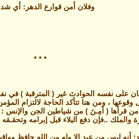
وفلان أمن قوارع الدهر: أي شدا
* * *
ان على نفسه الحوادث غير ( المترقبة ) في نفس
قوعها ، ومن هنا تتأكد الحاجة لالتزام المؤمن 
من قرأها ( أمِـنَ ) من شياطين الجن والإنس :
 والملك ..فإن دفع البلاء قبل إبرامه وتحقـقه 
: أنه ليس من عبد إلا وله من الله حافظ وواق