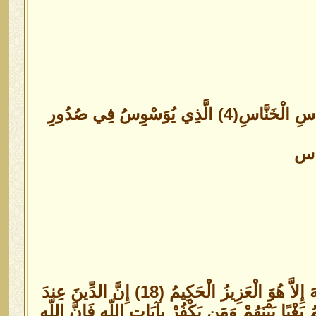
قُلْ أَعُوذُ بِرَبِّ النَّاسِ(1) مَلِكِ النَّاسِ(2) إِلَهِ النَّاسِ(3) مِنْ شَرِّ الْوَسْوَاسِ الْخَنَّاسِ(4) الَّذِي يُوَسْوِسُ فِي صُدُورِ
شَهِدَ اللّهُ أَنَّهُ لاَ إِلَـهَ إِلاَّ هُوَ وَالْمَلاَئِكَةُ وَأُوْلُواْ الْعِلْمِ قَآئِمَاً بِالْقِسْطِ لاَ إِلَـهَ إِلاَّ هُوَ الْعَزِيزُ الْحَكِيمُ (18) إِنَّ الدِّينَ عِندَ
بَغْيًا بَيْنَهُمْ وَمَن يَكْفُرْ بِآيَاتِ اللّهِ فَإِنَّ اللّهِ