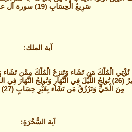
سَرِيعُ الْحِسَابِ (19) سورة آل عمران
آية الملك:
كِ تُؤْتِي الْمُلْكَ مَن تَشَاء وَتَنزِعُ الْمُلْكَ مِمَّن تَشَاء وَ
ِ وَتُخْرِجُ الَمَيَّتَ
مِنَ الْحَيِّ وَتَرْزُقُ مَن تَشَاء بِغَيْرِ حِسَابٍ (27) سورة آل عمران
آية السُّخْرَةِ: