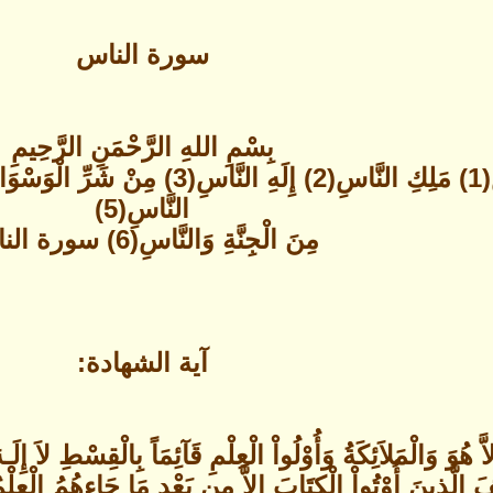
سورة الناس
بِسْمِ اللهِ الرَّحْمَنِ الرَّحِيمِ
النَّاسِ(5)
مِنَ الْجِنَّةِ وَالنَّاسِ(6) سورة الناس
آية الشهادة:
 الَّذِينَ أُوْتُواْ الْكِتَابَ إِلاَّ مِن بَعْدِ مَا جَاءهُمُ الْعِلْمُ 