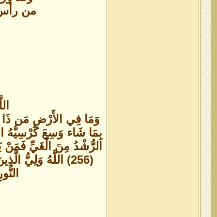
من رأس ج
اللّ
وَمَا فِي الأَرْضِ مَن ذَا الَّذِ
الرُّشْدُ مِنَ الْغَيِّ فَمَنْ يَ
(256) اللَّهُ وَلِيُّ ال
النُّورِ