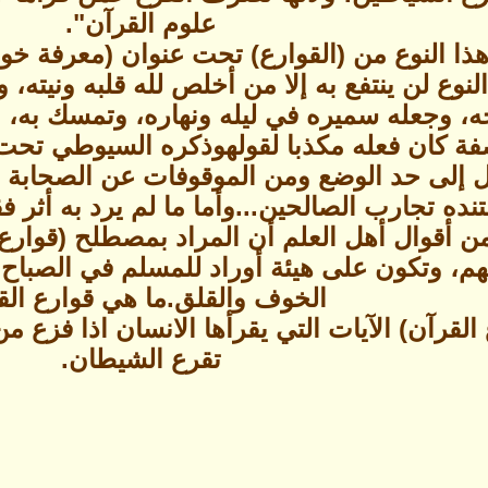
علوم القرآن".
ا النوع من (القوارع) تحت عنوان (معرفة خوا
لنوع لن ينتفع به إلا من أخلص لله قلبه ونيته،
ه، وجعله سميره في ليله ونهاره، وتمسك به، و
صفة كان فعله مكذبا لقولهوذكره السيوطي تحت
ل إلى حد الوضع ومن الموقوفات عن الصحابة وال
ه تجارب الصالحين...وأما ما لم يرد به أثر فقد
أقوال أهل العلم أن المراد بمصطلح (قوارع ال
م، وتكون على هيئة أوراد للمسلم في الصباح و
الخوف والقلق.ما هي قوارع الق
لقرآن) الآيات التي يقرأها الانسان اذا فزع من
تقرع الشيطان.