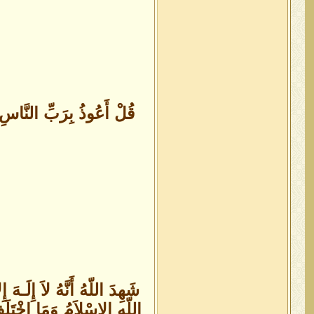
اللّهِ الإِسْلاَمُ وَمَا اخْتَلَفَ