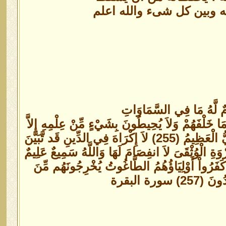
نه وبين كل شىء والله اعلم
 نَوْمٌ لَّهُ مَا فِي السَّمَاوَاتِ
مَا خَلْفَهُمْ وَلاَ يُحِيطُونَ بِشَيْءٍ مِّنْ عِلْمِهِ إِلاَّ
بِمَا شَاء وَسِعَ كُرْسِيُّهُ السَّمَاوَاتِ وَالأَرْضَ وَلاَ يَؤُودُهُ حِفْظُهُمَا وَهُوَ الْعَلِيُّ الْعَظِيمُ (255) لاَ إِكْرَاهَ فِي الدِّينِ قَد تَّبَيَّنَ
وَةِ الْوُثْقَىَ لاَ انفِصَامَ لَهَا وَاللَّهُ سَمِيعٌ عَلِيمٌ
نَ كَفَرُواْ أَوْلِيَاؤُهُمُ الطَّاغُوتُ يُخْرِجُونَهُم مِّنَ
رة البقرة