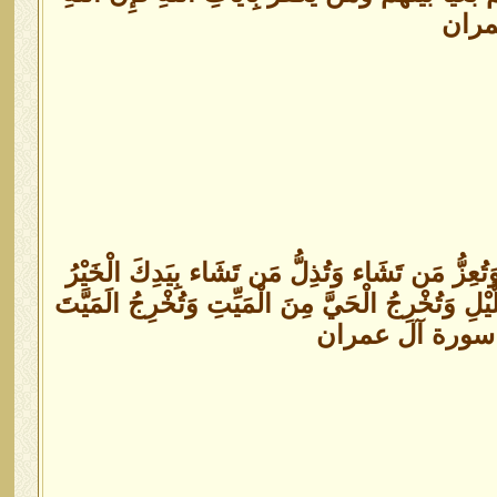
تُعِزُّ مَن تَشَاء وَتُذِلُّ مَن تَشَاء بِيَدِكَ الْخَيْرُ