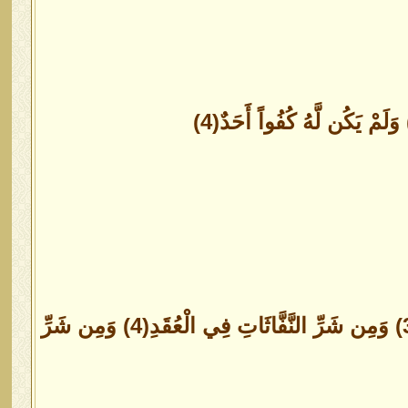
قُلْ أَعُوذُ بِرَبِّ الْفَلَقِ(1) مِن شَرِّ مَا خَلَقَ(2) وَمِن شَرِّ غَاسِقٍ إِذَا وَقَبَ(3) وَمِن شَرِّ النَّفَّاثَاتِ فِي الْعُقَدِ(4) وَمِن شَرِّ