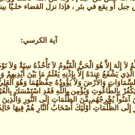
بل أو يقع في بئر ، فإذا نزل القضاء خلـيّا بي
آية الكرسي:
َهُ لاَ إِلَهَ إِلاَّ هُوَ الْحَيُّ الْقَيُّومُ لاَ تَأْخُذُهُ سِنَةٌ وَلاَ
ي يَشْفَعُ عِندَهُ إِلاَّ بِإِذْنِهِ يَعْلَمُ مَا بَيْنَ أَيْدِيهِمْ وَ
كْفُرْ بِالطَّاغُوتِ وَيُؤْمِن بِاللَّهِ فَقَدِ اسْتَمْسَكَ بِالْعُرْ
َّذِينَ آمَنُواْ يُخْرِجُهُم مِّنَ الظُّلُمَاتِ إِلَى النُّورِ وَالَّذِي
 إِلَى الظُّلُمَاتِ أُوْلَئِكَ أَصْحَابُ النَّارِ هُمْ فِيهَا خَالِدُونَ (257) سو