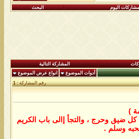
شاركات اليوم
البحث
كات
المشاركة التالية
أدوات الموضوع
انواع عرض الموضوع
رقم المشاركة :
1
ة )
كل ضيق وحرج ، والتجأ إالى باب الكريم
حبه وسلم .