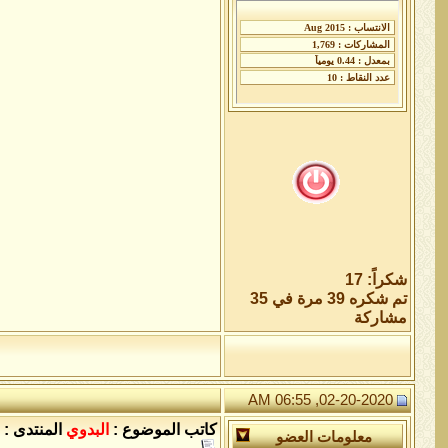
شكراً: 17
تم شكره 39 مرة في 35
مشاركة
02-20-2020, 06:55 AM
كاتب الموضوع :
البدوي
المنتدى :
معلومات العضو