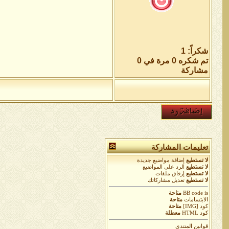
شكراً: 1
تم شكره 0 مرة في 0
مشاركة
تعليمات المشاركة
لا تستطيع
إضافة مواضيع جديدة
لا تستطيع
الرد على المواضيع
لا تستطيع
إرفاق ملفات
لا تستطيع
تعديل مشاركاتك
is
BB code
متاحة
الابتسامات
متاحة
كود [IMG]
متاحة
كود HTML
معطلة
قوانين المنتدى