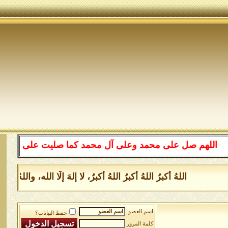
هم صل على محمد وعلى آل محمد كما صليت على إبراهيم وعلى آ
اللهُ أكبرُ اللهُ أكبرُ اللهُ أكبرُ، لا إلهَ إلَّا الله، والل
اسم العضو
حفظ البيانات؟
كلمة المرور