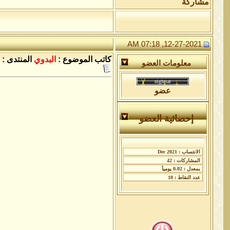
مشاركة
12-27-2021, 07:18 AM
كاتب الموضوع :
البدوي
المنتدى :
معلومات العضو
عضو
إحصائية العضو