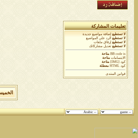
تعليمات المشاركة
لا تستطيع
إضافة مواضيع جديدة
لا تستطيع
الرد على المواضيع
لا تستطيع
إرفاق ملفات
لا تستطيع
تعديل مشاركاتك
is
BB code
متاحة
الابتسامات
متاحة
كود [IMG]
متاحة
كود HTML
معطلة
قوانين المنتدى
الخميس 6 من اغسطس 2026 , الساعة الان 2