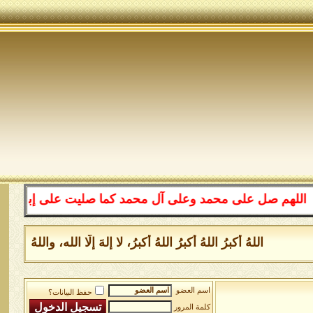
صل على محمد وعلى آل محمد كما صليت على إبراهيم وعلى آل إ
اللهُ أكبرُ اللهُ أكبرُ اللهُ أكبرُ، لا إلهَ إلَّا الله، واللهُ 
اسم العضو
حفظ البيانات؟
كلمة المرور