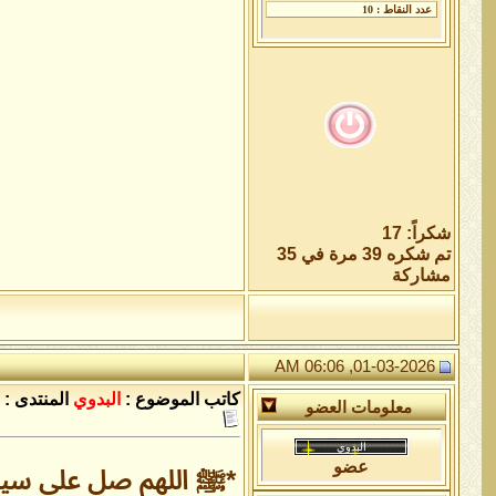
شكراً: 17
تم شكره 39 مرة في 35
مشاركة
01-03-2026, 06:06 AM
كاتب الموضوع :
البدوي
المنتدى :
معلومات العضو
عضو
*ﷺ اللهم صل على سيدنا