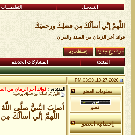
التسجيل
التعليمـــات
اللَّهمَّ إنِّي أسألُكَ مِن فضلِكَ ورحمتِكَ
فوائد أخر الزمان من السنة والقران
المنتدى
المشاركات الجديدة
10-27-2020, 03:39 PM
المنتدى :
فوائد أخر الزمان من الس
معلومات العضو
اللَّهمَّ إنِّي أسألُكَ مِن فضلِكَ ورحمتِكَ
أصابَ النَّبيُّ صلَّى اللّ
عضو
اللَّهمَّ إنِّي أسألُكَ مِ
إحصائية العضو