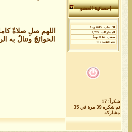
إحصائية العضو
اللهم صلِ صلاةً كامل
الحوائجُ وتنالُ به ا
شكراً: 17
تم شكره 39 مرة في 35
مشاركة