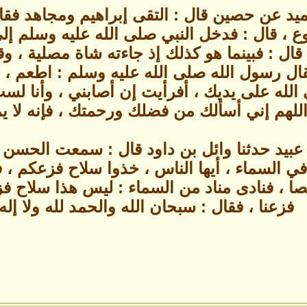
حميد عن حصين قال : التقى إبراهيم ومجاهد فقا
ع ، قال : فدخل النبي صلى الله عليه وسلم إل
قال : فبينما هو كذلك إذ جاءته شاة مصلية ، 
قال رسول الله صلى الله عليه وسلم : اطعم ، ق
 الله على يديك ، أفرأيت إن أصابني ، وأنا لس
للهم إني أسألك من فضلك ورحمتك ، فإنه لا يملك
 بن عبيد حدثنا وائل بن داود قال : سمعت الحس
ي في السماء ، أيها الناس ، خذوا سلاح فزعكم 
صا ، فنادى مناد من السماء : ليس هذا سلاح 
فزعنا ، فقال : سبحان الله والحمد لله ولا إله إ