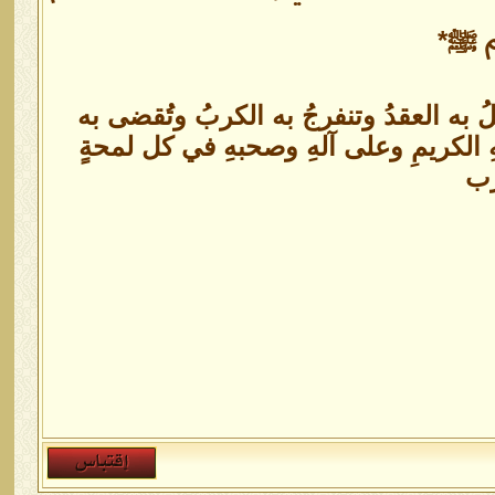
م ﷺ*
ُ به العقدُ وتنفرجُ به الكربُ وتُقضى به
هِ الكريمِ وعلى آلهِ وصحبهِ في كل لمحةٍ
رب