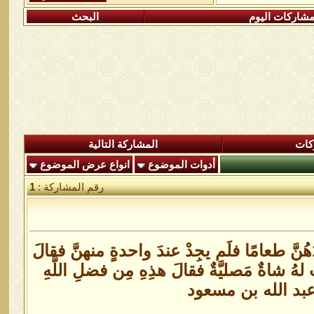
شاركات اليوم
البحث
كات
المشاركة التالية
أدوات الموضوع
انواع عرض الموضوع
رقم المشاركة :
1
َهُنَّ طعامًا فلَم يجِدْ عندَ واحدةٍ منهنَّ فقالَ
َت لهُ شاةٌ مَصليَّةٌ فقالَ هذِهِ مِن فضلِ اللَّهِ
عبد الله بن مسعود