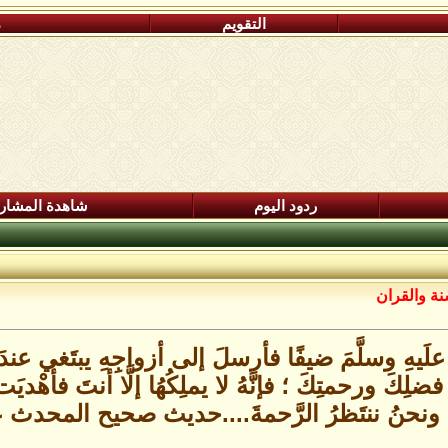
التقويم
م
ردود اليوم
شاهدة المشار
نة والقران
َهُ علَيهِ وسلَّمَ ضيفًا فأرسلَ إلى أزواجِهِ يبتَغي عند
ن فضلِكَ ورحمتِكَ ؛ فإنَّهُ لا يملِكُهُا إلَّا أنتَ فأُهْدي
ونحنُ ننتَظرُ الرَّحمةَ....حديث صحيح المحدث 