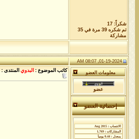
شكراً: 17
تم شكره 39 مرة في 35
مشاركة
01-19-2024, 08:07 AM
كاتب الموضوع :
البدوي
المنتدى :
معلومات العضو
عضو
إحصائية العضو