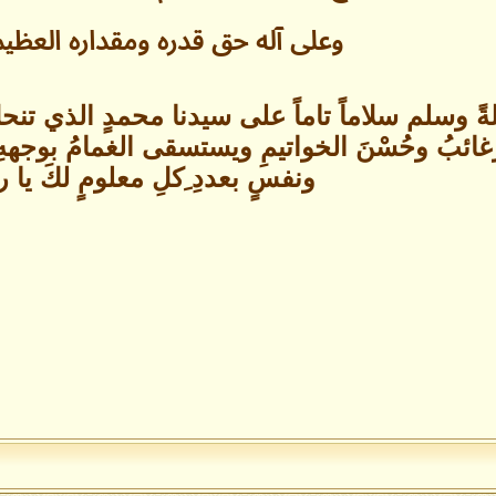
وعلى آله حق قدره ومقداره العظي
ةً وسلم سلاماً تاماً على سيدنا محمدٍ الذي تنحل
لرغائبُ وحُسْنَ الخواتيمِ ويستسقى الغمامُ بوجه
ونفسٍ بعددِ ِكلِ معلومٍ لكَ يا 