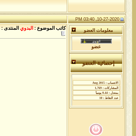
10-27-2020, 03:40 PM
كاتب الموضوع :
البدوي
المنتدى :
معلومات العضو
عضو
إحصائية العضو