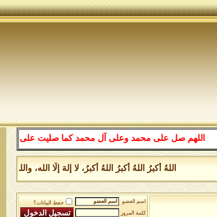
للهم صل على محمد وعلى آل محمد كما صليت على إبراهيم وعلى
اللهُ أكبرُ اللهُ أكبرُ اللهُ أكبرُ، لا إلهَ إلَّا الله، وا
اسم العضو
حفظ البيانات؟
كلمة المرور