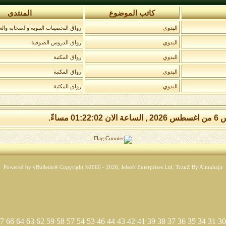
كاتب الموضوع
المنتدى
البدوي
رواق التحصينات النبوية والصحابة والع
البدوي
رواق الدروس الصوفية
البدوي
رواق المكتبة
البدوي
رواق المكتبة
البدوي
رواق المكتبة
01:22:0 مساءً.
Powered by vBulletin® Copyright ©2000 - 2026, Jelsoft Enterprises Ltd.
TranZ By Almuhajir
7
66
64
63
62
59
58
57
54
53
46
44
43
42
41
39
38
37
36
35
34
31
30