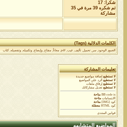
شكراً: 17
تم شكره 39 مرة في 35
مشاركة
الكلمات الدلالية (Tags)
الجمع
,
الوجود
,
سر
,
تحميل
,
تأليف
,
غيب
,
pdf
,
مجاناً
,
مفتاح
,
وإيضاح
,
وتكميله
,
وتفصيله
,
كتاب
تعليمات المشاركة
لا تستطيع
إضافة مواضيع جديدة
لا تستطيع
الرد على المواضيع
لا تستطيع
إرفاق ملفات
لا تستطيع
تعديل مشاركاتك
is
BB code
متاحة
الابتسامات
متاحة
كود [IMG]
متاحة
كود HTML
معطلة
قوانين المنتدى
المواضيع المتشابهه