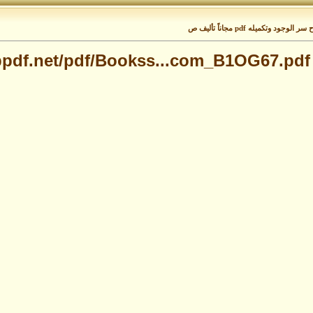
تكميله pdf مجاناً تأليف ص
tubpdf.net/pdf/Bookss...com_B1OG67.pdf