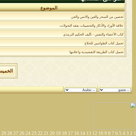
الموضوع
تحصين من السحر والعين والانس والجن
علاقة الأوراد والأذكار والتحصينات بفقه التحولات،
كتاب الأعضاء والنفس - تأليف الحكيم الترمذي
تحميل كتاب الطواسين للحلاج
تحميل كتاب الطريقة النقشبندية واعلامها
الخميس 6 من اغسطس 2026 , الساعة الان 2
29
28
27
26
24
23
22
21
20
19
18
17
16
14
13
12
10
9
8
7
6
5
4
3
2
1