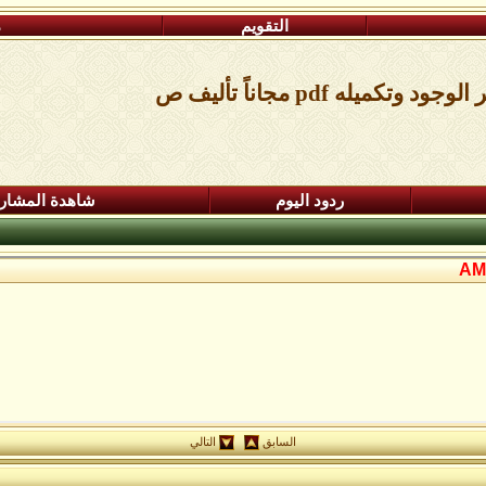
التقويم
م
ه pdf مجاناً تأليف ص
ردود اليوم
شاهدة المشار
السابق
التالي