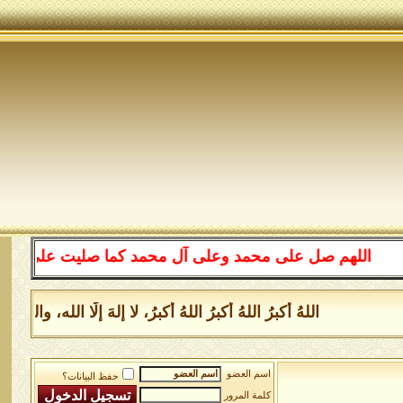
اللهم صل على محمد وعلى آل محمد كما صليت على إبراهيم وع
اللهُ أكبرُ اللهُ أكبرُ اللهُ أكبرُ، لا إلهَ إلَّا الله، و
اسم العضو
حفظ البيانات؟
كلمة المرور