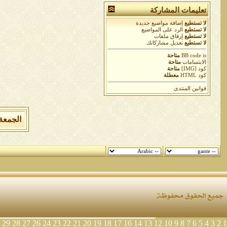
تعليمات المشاركة
لا تستطيع
إضافة مواضيع جديدة
لا تستطيع
الرد على المواضيع
لا تستطيع
إرفاق ملفات
لا تستطيع
تعديل مشاركاتك
is
BB code
متاحة
الابتسامات
متاحة
كود [IMG]
متاحة
كود HTML
معطلة
قوانين المنتدى
الجمعة 7 من اغسطس 2026 , الساعة الان 12:46:04
29
28
27
26
24
23
22
21
20
19
18
17
16
14
13
12
10
9
8
7
6
5
4
3
2
1