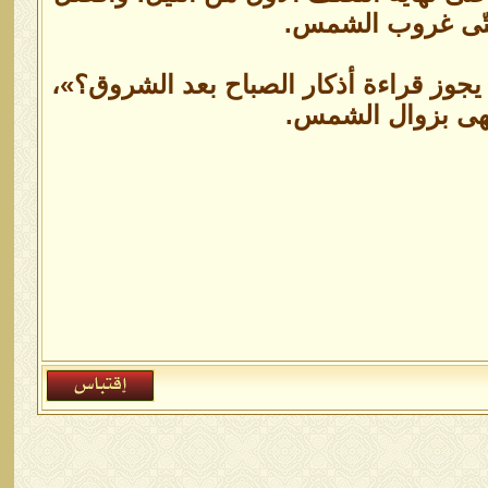
حتّى غروب الشمس.
يجوز قراءة أذكار الصباح بعد الشروق؟»،
نتهى بزوال الشمس.