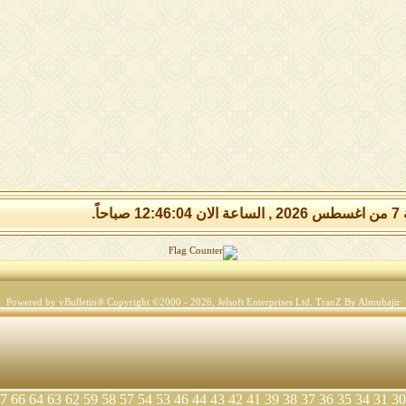
 صباحاً.
Powered by vBulletin® Copyright ©2000 - 2026, Jelsoft Enterprises Ltd.
TranZ By Almuhajir
7
66
64
63
62
59
58
57
54
53
46
44
43
42
41
39
38
37
36
35
34
31
30