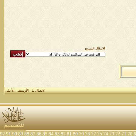
الانتقال السريع
الاتصال بنا
-
الأرشيف
-
الأعلى
92
91
90
89
88
87
86
85
84
83
82
81
80
79
78
77
75
74
73
72
71
70
6