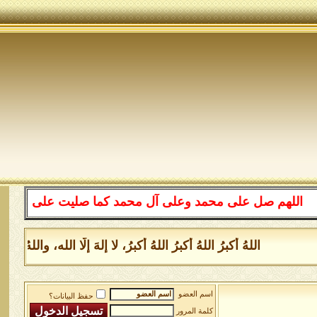
لهم صل على محمد وعلى آل محمد كما صليت على إبراهيم وعلى 
اللهُ أكبرُ اللهُ أكبرُ اللهُ أكبرُ، لا إلهَ إلَّا الله، وال
اسم العضو
حفظ البيانات؟
كلمة المرور