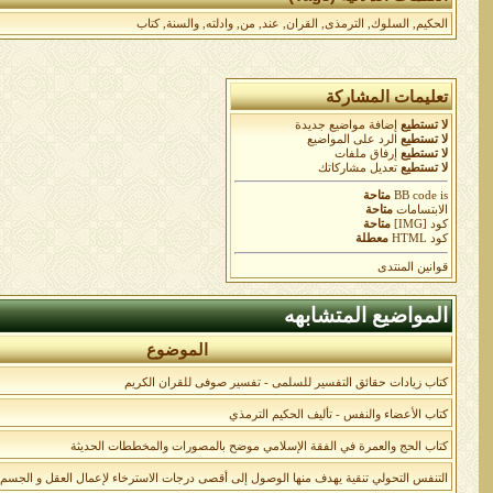
الحكيم
,
السلوك
,
الترمذى
,
القران
,
عند
,
من
,
وادلته
,
والسنة
,
كتاب
تعليمات المشاركة
لا تستطيع
إضافة مواضيع جديدة
لا تستطيع
الرد على المواضيع
لا تستطيع
إرفاق ملفات
لا تستطيع
تعديل مشاركاتك
is
BB code
متاحة
الابتسامات
متاحة
كود [IMG]
متاحة
كود HTML
معطلة
قوانين المنتدى
المواضيع المتشابهه
الموضوع
كتاب زيادات حقائق التفسير للسلمى - تفسير صوفى للقران الكريم
كتاب الأعضاء والنفس - تأليف الحكيم الترمذي
كتاب الحج والعمرة في الفقة الإسلامي موضح بالمصورات والمخططات الحديثة
التنفس التحولي تنقية يهدف منها الوصول إلى أقصى درجات الاسترخاء لإعمال العقل و الجسم