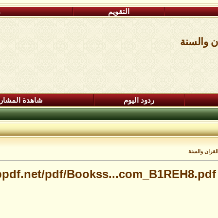
التقويم
م
ن والسنة
ردود اليوم
شاهدة المشار
لقران والسنة
tubpdf.net/pdf/Bookss...com_B1REH8.pdf