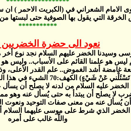
******************
ى الامام الشعراني في (الكبريت الاحمر ) ان 
 الخرقة التي يقول بها الصوفية حتى لبستها من 
***********
نعود الى حضرة الخضريين و
ى وسيدنا الخضر عليهم السلام نجد نوع أخر م
ليس هو علمنا القائم على الأسباب.. وليس هو عل
ة غامضة أشد الغموض.. علم القدر الأعلى، وذل
قوله: (فَإِنْ اتَّبَعْتَنِي فَلا ت
الخضر عليه السلام من لدنه لا يصلح أن يسأل 
رب لا يصلح أن يبتدأ به حتى يُسأل عنه وهو م
 أن يُسأل عنه من معنى صفات التوحيد ونعوت ال
الخضر الذي شرط على موسى عليهما السلام أن ل
واللّه غالب على أمره