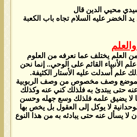
سيدي محيي الدين قال
يد الخضر عليه السلام تجاه باب الكعبة
العلم
ن العلم يختلف عما نعرفه من العلوم
م الأنبياء القائم على الوحي.. إنما نحن
ك علم أسدلت عليه الأستار الكثيفة.
َسْئَلْني عَنْ شَيْءٍ) الكهف:70 الشيء في هذا الموضع وصف مخصوص من وصف الربوبية
عنه حتى يبتدئ به فلذلك كني عنه وكذلك
ما لا يضيق علمه فلذلك وسع جهله وحسن
وحدانية لا يوكل إلى العقول بل يخص بها
ا يسأل عنه حتى يبادئه به من هذا النوع