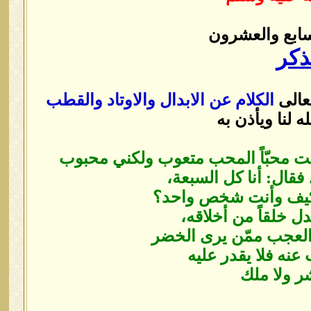
سابع والعشرون
ذكر
تعالى
الكلام عن الابدال والاوتاد والقطب
ه لنا ويأذن به
ست محبّاً المحب متعوب ولكني محبوب
فقال: أنا كل السبعة،
يل: كيف وأنت شخص واحد؟
ل خلقاً من أخلاقه،
 العجب ممّن يرى الخضر
نه فلا يقدر عليه
ر ولا ملك