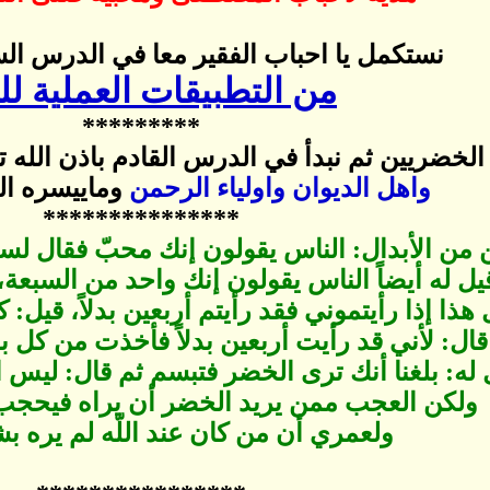
نستكمل يا احباب الفقير معا في الدرس ال
من التطبيقات العملية لل
*********
خضريين ثم نبدأ في الدرس القادم باذن الله 
واهل الديوان واولياء الرحمن
وماييسره الل
***************
 من الأبدال: الناس يقولون إنك محبّ فقال ل
يل له أيضاً الناس يقولون إنك واحد من السبعة، 
 هذا إذا رأيتموني فقد رأيتم أربعين بدلاً، ق
قال: لأني قد رأيت أربعين بدلاً فأخذت من كل بد
 له: بلغنا أنك ترى الخضر فتبسم ثم قال: ليس
ولكن العجب ممن يريد الخضر أن يراه فيحجب ع
ولعمري أن من كان عند اللّه لم يره بش