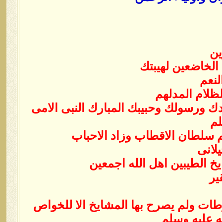
ين
 الخاضعين لهيبتك
لنعم
لظلام المدلهم
دك ورسولك وحبيبك المبارك النبى الامى
لم
 سلطان الاقطاب وزاد الاحباب
لانى
يخ الطيبين اهل الله اجمعين
ير
ات ولم يصرح بها المشايخ الا للخواص
 عليه وسلم