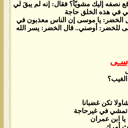
 نصفه إليك مشويّاً؟ فقال: إنه لم يبقَ لي
 لي في هذه الخلق حاجة
ال الخضر: يا موسى إن الناس معذبون في
ى للخضر: أوصني.. قال الخضر: يسر الله
وسـى
الغيب؟
اولا تكن غضبانا
ا تمشي في غيرحاجة
يا ابن عمران
يث أمرك