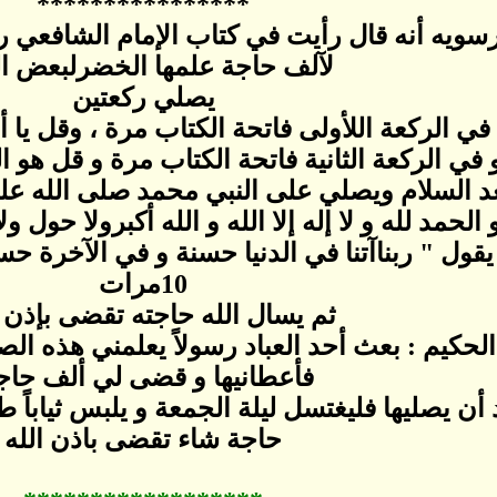
****************
ويه أنه قال رأيت في كتاب الإمام الشافعي رض
لآلف حاجة علمها الخضرلبعض الع
يصلي ركعتين
 في الركعة اللأولى فاتحة الكتاب مرة ، وقل يا
 في الركعة الثانية فاتحة الكتاب مرة و قل هو 
 السلام ويصلي على النبي محمد صلى الله عليه وس
مد لله و لا إله إلا الله و الله أكبرولا حول ولا قوة ا
يقول " ربناآتنا في الدنيا حسنة و في الآخرة حسن
10مرات
ثم يسال الله حاجته تقضى بإذن ا
الحكيم : بعث أحد العباد رسولاً يعلمني هذه الص
فأعطانيها و قضى لي ألف حاج
أن يصليها فليغتسل ليلة الجمعة و يلبس ثياباً 
حاجة شاء تقضى باذن الله