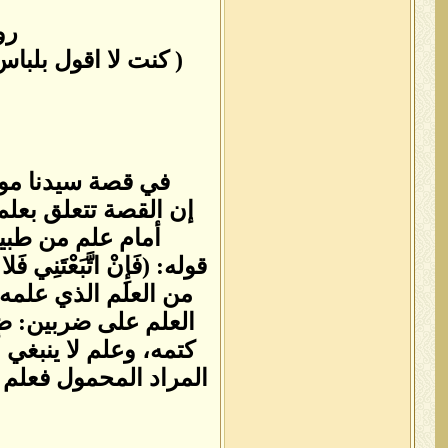
رو
( كنت لا اقول بلباس
في قصة سيدنا موس
إن القصة تتعلق بعلم 
أمام علم من طبيع
من العلم الذي علمه 
العلم على ضربين: ض
كتمه، وعلم لا ينبغي
المراد المحمول فعلم 