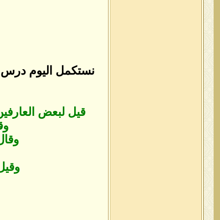
نستكمل اليوم درس ال
قيل لبعض العارفين
وق
وقال
وقيل