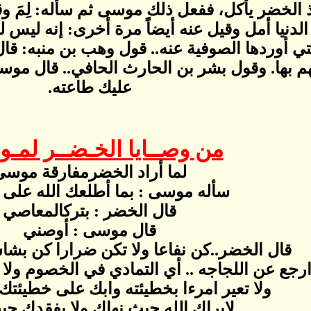
ذ الخضر يأكل، ففعل ذلك موسى ثم سأله: لِمَ وقع
لدنيا أمل وقيل عنه أيضاً مرة أخرى: إنه ليس
ي أوردها الصوفية عنه.. قول وهب بن منبه: ق
هم بها. وقول بشر بن الحارث الحافي.. قال موس
عليك طاعته.
من وصــايا الخـضــر لمـ
لما أراد الخضرمفارقة موسى
سأله موسى : بما أطلعك الله على 
قال الخضر : بتركالمعاصي
قال موسى : أوصني
قال الخضر..كن نفاعا ولا تكن ضرارا كن بشاش
رجع عن اللجاجه .. أي التمادي في الخصوم ول
ولا تعير امرءا بخطيئته وابك على خطيئتك 
لايراك الله حيث نهاك ولا يفقدك ح