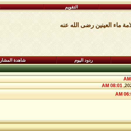
التقويم
م
ة ماء العينين رضى الله عنه
ردود اليوم
شاهدة المشار
08:01 AM
06:0