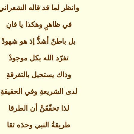
وانظر لما قد قاله الشعراني
في ظاهرٍ وهكذا يا فانِ
بل باطنٌ أشدُّ إذ هو شهودْ
تفرّد الله بكل موجودْ
وذاك يستحيل بالتفرقةِ
لدى الشريعةِ وفي الحقيقةِ
لذا تحقّقَنَّ أن الطرقا
طريقةُ النبي وحدَه ثقا