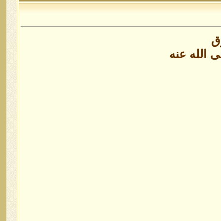
ق
 الله عنه