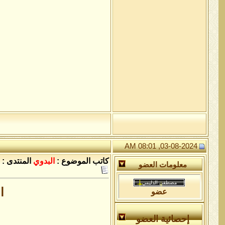
03-08-2024, 08:01 AM
كاتب الموضوع :
البدوي
المنتدى :
معلومات العضو
ا
عضو
إحصائية العضو