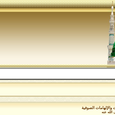
ت واﻹلهامات الصوفية
الله عنه