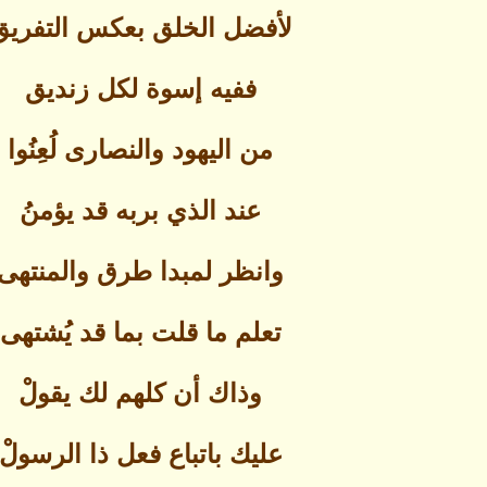
لأفضل الخلق بعكس التفريق
ففيه إسوة لكل زنديق
من اليهود والنصارى لُعِنُوا
عند الذي بربه قد يؤمنُ
وانظر لمبدا طرق والمنتهى
تعلم ما قلت بما قد يُشتهى
وذاك أن كلهم لك يقولْ
عليك باتباع فعل ذا الرسولْ