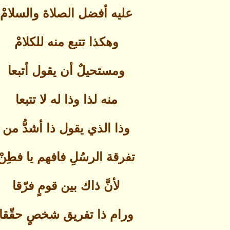
عليه أفضل الصلاة والسلامْ
وهكذا تتبع منه للكلامْ
ومستحيلٌ أن يقول أتبعا
منه لذا وذا له لا تتبعا
وذا الذي يقول ذا أشدُّ من
تفرقة الرسُلِ فافهم يا فطِنْ
لأنَّ ذاك بين قومٍ فرّقا
ورام ذا تفريق شخصٍ حقّقا