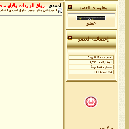
المنتدى :
رواق الواردات واﻹلهاما
معلومات العضو
قصيدة انى مخاو لجميع الطرق لسيدى القطب ال
عضو
إحصائية العضو