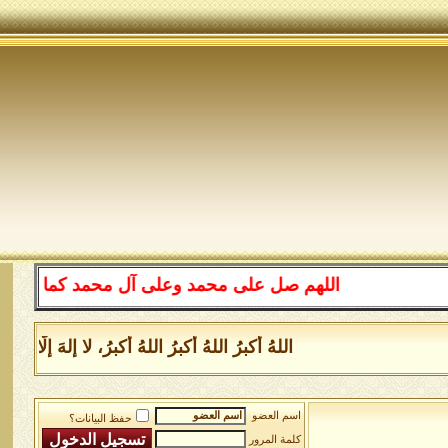
اللهم صل على محمد وعلى آل محمد كما صليت على إبراهي
اللهُ أكبرُ اللهُ أكبرُ اللهُ أكبرُ، لا إلهَ إلَّا ال
اسم العضو
حفظ البيانات؟
كلمة المرور