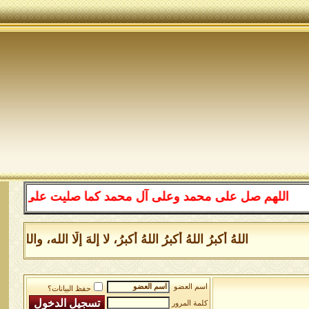
اللهم صل على محمد وعلى آل محمد كما صليت على إبراهيم وعل
اللهُ أكبرُ اللهُ أكبرُ اللهُ أكبرُ، لا إلهَ إلَّا الله، و
اسم العضو
حفظ البيانات؟
كلمة المرور