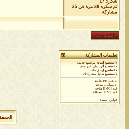
شكراً: 17
تم شكره 39 مرة في 35
مشاركة
تعليمات المشاركة
لا تستطيع
إضافة مواضيع جديدة
لا تستطيع
الرد على المواضيع
لا تستطيع
إرفاق ملفات
لا تستطيع
تعديل مشاركاتك
is
BB code
متاحة
الابتسامات
متاحة
كود [IMG]
متاحة
كود HTML
معطلة
قوانين المنتدى
الجمعة 7 من اغسطس 2026 , الساعة الان 07:35:40