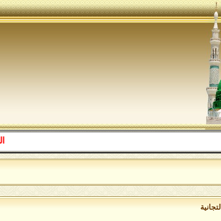
اللهم صل عل
ا
تجانية