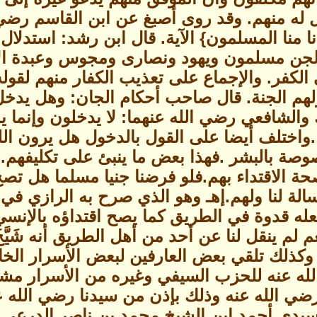
ل له منهم. وقد روى أصبغ عن ابن القاسم رضي ا
نا منا المسلمون} الآية. قال ابن رشد: استدلا
ن مسلمون ويهود ونصارى ومجوس وعبدة الأوث
الكفر. والإجماع على تعذيب الكفار منهم لقوله
لهم الجنة. قال صاحب أحكام الجان: وهل يدخل 
 والشافعي رضي الله عنهما: لا يدخلون وإنما 
.واختلف أيضا على القول بالدخول هل يرون الله 
وصة بالبشر .فهذا بعض ما ينبئ على تكليفهم. و
ة الاقتداء بهم.فلو فرضنا جنيا مسلما هل تصح
الة لنا ولهم.إهـ وهو الذي صرح به الرازي في 
له قدوة في الطريق كما يصح اقتداؤه بالإنس
 لم ينقل لنا عن أحد من أهل الطريق أنه شَيَ
وكذلك تلقي بعض العارفين لبعض الأسرار ال
الله عنه للحزب السيفي وغيره من الأسرار 
ي الله عنه وذلك بإذن من سيدنا رضي الله 
يدي أحمد ابن الشيخ محمد بن ناصر الدرعي رض