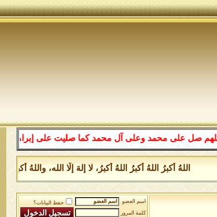
ى محمد وعلى آل محمد كما صليت على إبراهيم وعلى آل إبراه
للهُ أكبرُ اللهُ أكبرُ اللهُ أكبرُ، لا إلهَ إلَّا الله، واللهُ أكبر 
اسم العضو
حفظ البيانات؟
كلمة المرور