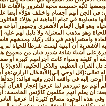
عضها دَنيَّة خسيسة محبة للشرور والآفات قالوا
ني: في الجن أنهم أجسام واختلف هؤلاء أيضا ع
أنها متساوية في تمام الماهية ثم هؤلاء القائلون
ياة وهو قول الإمام الأشعري وجمهور أتباعه وأ
للحياة وهو مذهب المعتزلة ولا دليل لهم عليه إ
لعادة واستقراؤهم في ذلك ركيك ومذهبهم فا
ه الأشعرية أن البنية ليست شرطا للحياة لم يب
قدرة على أشياء شاقة شديد فبان من مجموع هذ
ة أو كثيفة وسواء كانت أجرامهم كبيرة أو صغ
دل القرآن العظيم، والذكر الحكيم، الذي{لا يا
 تعالى:{قل اوحي إلي}الآية.قال الرازي:هو أم
أوحي إليه في واقعة الجن وفيه فوائد: إحداها:
لم أنهم مع تمردهم لما عرفوا إعجاز القرآن آمنو
ابعة: أن يعلم أنهم مكلفون كالإنس الخامسة: 
 وفي هذه الوجوه مصالح كثيرة إذا عرفها الناس
نهم مكلفون وأن الموفق منهم يدعو غيره إلى ا