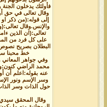
فأولئك يدخلون الجنة 
وقال تعالى في حق أولي
إلى قوله:(من ذكر او
والإنس.وقال تعالى:(و
تعالى:(ان الذين ءام
على كل فرد من المرس
البطلان بصريح نصوص ا
خط محبنا سيد
محمد الراضي كنون:وس
عنه بقوله:اعلم أن أ
وسر الإسم ونور الإس
حول الذات وسر الذات
الروحانية منه ما يكو