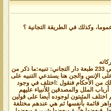
ما، وكذلك في الطريقة التجانية ؟
كاته
قال العارف بالله سيدي العربي بن السايح رضي الله عنه في البغية ص 233 طبعة دار التجاني: تنبيه:ما ذكر من
ى الإنس والجن هنا يستدعي التنبيه على
لك من الأحكام فنقول :اختلف في وجود
أرباب الملل والمصدقين للأنبياء عليهم
 اختلف المثبتون لوجوده أيضا على قولين
واهر قائمة بأنفسها ثم هي عندهم مختلفة
حل فبعضها خيِّرة وبعضها شريرة وبعضها