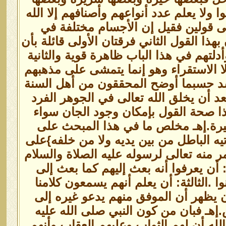
 ولا يعلم عدد أنواعهم وأصنافهم إلا الله
لى قولين فقيل إن الأجسام مختلفة في
 بهذا القول الثاني فرقتان الأولى قائلة بأن
دلتهم في هذا الباب ظاهرة قوية والثانية
لا الاستقراء وهو إنما يتمشى على مذهبهم
سد حسبما أوضح المحققون من أهل السنة
عد أن يخلق الله تعالى في الجوهر الفرد
ا صحة القول بإمكان وجود الجان سواء
يرة.إهـ مخلص ما في هذا المبحث على
تيه الباطل من بين يديه ولا من خلفه}على
ر منه تعالى لرسوله عليه الصلاة والسلام
 أن يعرفوا أنه بعث إليهم كما بعث إلى
ا .الثالثة: أن يعلم أنهم يسمعون كلامنا
أن يظهر أن الموفق منهم يدعو غيره إلى
.إهـ فبان من كون النبي صلى الله عليه
لله أن لهم الثواب وعليهم العقاب وأنهم