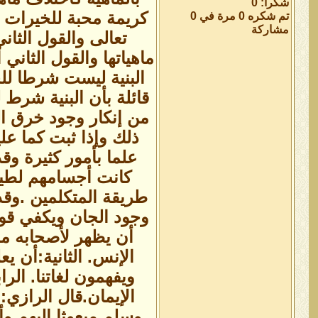
شكراً: 0
كريمة محبة للخيرات وب
تم شكره 0 مرة في 0
مشاركة
تعالى والقول الثا
ماهياتها والقول الثاني 
البنية ليست شرطا للح
قائلة بأن البنية شرط 
من إنكار وجود خرق ا
ذلك وإذا ثبت كما علي
علما بأمور كثيرة و
كانت أجسامهم لطيف
طريقة المتكلمين .وقد 
وجود الجان ويكفي قوله
أن يظهر لأصحابه ما 
الإنس. الثانية:أن يع
ويفهمون لغاتنا. الر
الإيمان.قال الرازي:
وسلم مبعوثا إليهم وأ