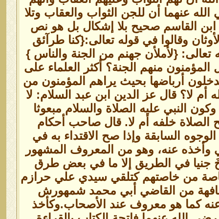
لله عنهما أن للجن الثواب والعقاب وتلا
ل ابن القاسم صحيح بلا إشكال بل هو نص
ان وقالوا في قوله تعالى:{كنا طرآئق
 تعالى: {لأملأن جهنم من الجنة والناس }
المؤمنون منهم الجنة؟ أكثر العلماء على
يدخلون أرباضها بحيث يراهم المؤمنون من
أم لا؟ قال عز الدين ابن عبد السلام: لا
كون النبي عليه الصلاة والسلام مبعوثا
 الصلاة خلفه أم لا. قال صاحب أحكام
الوجوه السابقة وإذا صح الاقتداء به في
ي وأخذه عنه، وهو من المعروف المشهور
ّخَ جنيا في الطريق إلا ما في بعض طرق
خاصة من خاصتهم كتلقي سيدي علي حرازم
مشافهة من القاضي أبي محمد شمهورش
عنه كما هو معروف عند الأصحاب.وكأخذ
ي الله عنهما فاتحة الكتاب بالقراءة