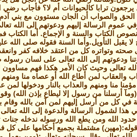
رجعون ترابا كالحيوانات أم لا؟ فأجاب رضي ال
 الحق والصواب أن الجان مستوون مع بني آدم في
في عموم الرسالة إليهم ودعوتهم إلى الله تعالى
نصوص الكتاب والسنة و الإجماع. أما الكتاب ف
 يقبل التأويل.وأما السنة فقوله صلى الله عل
حته وتواتره كل من اعتقد خلافه كفر وانعقد 
تنا ودعوتهم إلى الله تعالى على لسان رسوله 
 الله تعالى وحيث كان الأمر هكذا فهم مساوون 
اب والعقاب لمن أطاع الله أو عصاه منا ومنهم و
ؤمنا منا ومنهم والعذاب بالنار ودخولها لمن عص
(ومآ أرسلنا من رسول إلا ليطاع بإذن الله) وق
 في كل من أرسل إليهم لمن آمن بالله وقام بر
ي هذا لشمول الرسالة والدعوة إلى الله تعالى و
حدود الله ومن يطع الله ورسوله ندخله جنات تج
قوله:(مهين) مشتملة بجميع أحكامها على كل فر
 الله تعالى وقال سبحانه وتعالى:(ومن يعمل 