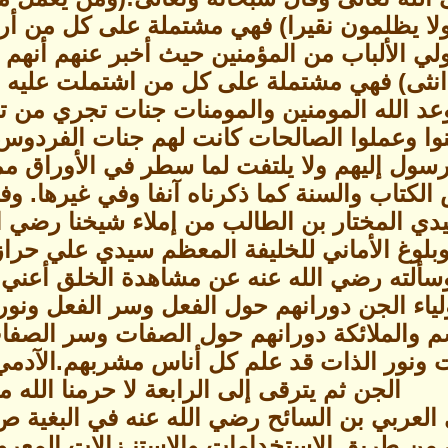
ولا يظلمون نقيرا) فهي مشتملة على كل من أر
 الألباب من المؤمنين حيث أخبر عنهم أنهم قالوا
 انثى) فهي مشتملة على كل من اشتملت عليه ال
عد الله المومنين والمومنات جنات تجري من تحت
نوا وعملوا الصالحات كانت لهم جنات الفردوس) 
ول إليهم ولا يلتفت لما سطر في الأوراق مما 
لكتاب والسنة كما ذكرناه آنفا وفي غيرها. وفي
ي المختار بن الطالب من إملاء شيخنا رضي ا
ألته رضي الله عنه عن مشاهدة الخلق أعني ا
ولياء الجن دورانهم حول الفعل وسر الفعل ونور
م والملائكة دورانهم حول الصفات وسر الصفات 
 ونور الذات قد علم كل أناس مشربهم.الآدمي 
الجن ثم يترقى إلى الرابعة لا حرمنا الله من
ن من طريق الاستخدامات والاستنـزالات المعر