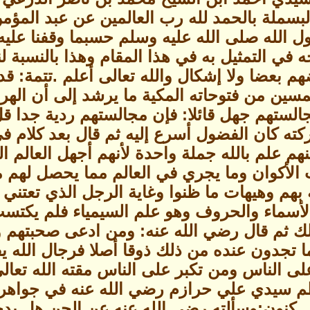
بسملة بالحمد لله رب العالمين عن عبد المؤمن
 الله صلى الله عليه وسلم حسبما وقفنا عليه
في التمثيل به في هذا المقام وهذا بالنسبة 
هم بعضا ولا إشكال والله تعالى أعلم .تتمة: ق
مسين من فتوحاته المكية ما يرشد إلى أن ال
مجالستهم جهل قائلا: فإن مجالستهم ردية جدا قل 
ته كان الفضول أسرع إليه ثم قال بعد كلام في
 علم بالله جملة واحدة لأنهم أجهل العالم ال
 الأكوان وما يجري في العالم مما يحصل لهم 
 بهم وهيهات ما ظنوا وغاية الرجل الذي تعتن
الأسماء والحروف وهو علم السيمياء فلم يكتسب 
لك ثم قال رضي الله عنه: ومن ادعى صحبتهم 
ما تجدون عنده من ذلك ذوقا أصلا فرجال الله 
ى الناس ومن تكبر على الناس مقته الله تعالى
نون:وسألته رضي الله عنه عن الجن هل يدخلون