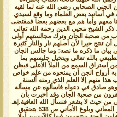
 الجني الصحابي رضي الله عنه لما لقيه
 في أسانيد بعض العلماء وما وقع لسيدي
لنا معهم وأما هم مع بعضهم بعضا فمقتضى
د ذكر الشيخ محيي الدين رحمه الله تعالى
هرب من صحبة الجان وترك مجالستهم أولى
أن تنتج خيرا لأن أصلهم نار والنار كثيرة
 بيان ما ذكره ما نصه: وما جالس الجان
طبيعي بالله تعالى ويتخيل جليسهم بما
من استراق السمع من الملأ الأعلى فيظن
ي به أرواح الجن أن يمنحوه من علم خواص
هذا منهم إلا العلم الذي رمته ألسنة
وهو صادق في دعواه فاسألوه عن مسألة
يفرون من صحبة الجان وقد أُخبرت بأن
 من حيث لا يشعر فنسأل الله العافية.إهـ
وقال الخليفة المعظم سيدي علي حرازم رضي الله عنه في جواهر المعاني وبلوغ الأماني ص 538 بتحقيق
 الجنة ويتنعمون فيها كالآدميين أولا