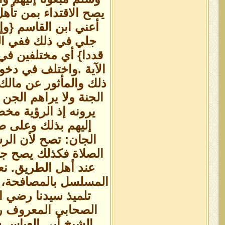
يصح الاقتداء بمن تأه
أعني ابن القاسم {وإ
جلي في ذلك ففي الج
قددا} أي مختلفين في 
الآية .واختلف في دخو
ذلك والمأثور عن مالك
الجنة ولا يراهم الجن 
يرونه إذ الرؤية مخص
إليهم بذلك وعلى صح
الجان: تصح لأن الرس
الصلاة فكذلك يصح جع
عند أهل الطريق. نعم
المسلسل بالمصافحة، 
تلميذ سيدنا رضي 
الصحابي المعروف رض
الشيخ أبي العباس س