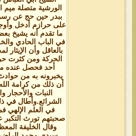
الورشية متصلة ميم ال
ببدر حين حج عن رسول
على حرازم أدخل وأوجه 
ما تقدم أنه يشيخ بعض
في الباب الحادي والخ
بالعاقل وأن الإيثار ل
الحركة ومن كثرت حرك
أحد فحصل عنده منهم
يخبرونه به من حوادث
أن ذلك من كرامة الله
النبات والأحجار و
الشرائع.وأطال في ذ
في العلم الإلهي ف
صحبتهم تورث التكبر عل
سيدي محمد الراضي ك