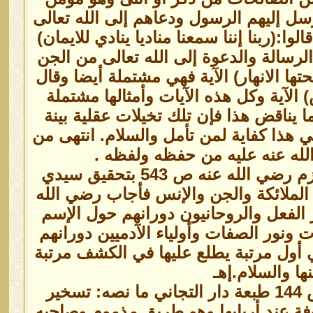
سل إليهم الرسول ودعاهم إلى الله تعالى
:(ربنا إننا سمعنا مناديا ينادي للايمان)
رسالة والدعوة إلى الله تعالى من الجن
ها الانهار) الآية فهي مشتملة أيضا وقال
الآية وكل هذه الآيات وأمثالها مشتملة
يناقض هذا فإن تلك تخيلات عقلية بينة
 هذا كفاية لمن تأمل والسلام. انتهى من
لله عنه عليه من حفظه ولفظه .
وفي جواهر المعاني وبلوغ الأماني للخليفة المعظم سيدي علي حرازم رضي الله عنه ص 543 بتحقيق سيدي
لملائكة والجن والإنس فأجاب رضي الله
 الفعل والروحانيون دورانهم حول الإسم
ونور الصفات وأولياء الآدميين دورانهم
أول مرتبة يطلع عليها في الكشف مرتبة
ها والسلام.إهـ
وقال المحقق سيدي العربي بن السائح رضي الله عنه في البغية ص 144 طبعة دار التجاني ما نصه: تسخير
وفة عند أربابها وهو طريق مذموم وصاحبه