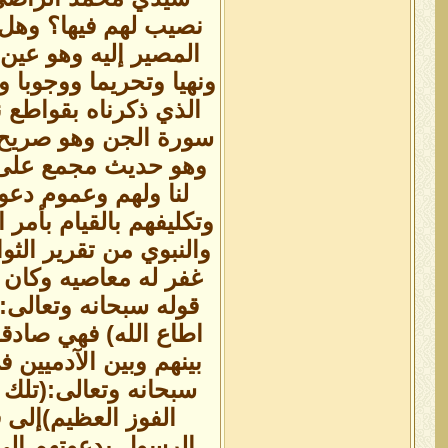
نصيب لهم فيها؟ وهل ي
المصير إليه وهو عين
ونهيا وتحريما ووجوبا و
الذي ذكرناه بقواطع 
سورة الجن وهو صريح لا
وهو حديث مجمع على ص
لنا ولهم وعموم دعو
وتكليفهم بالقيام بأمر
والنبوي من تقرير الثو
غفر له معاصيه وكان م
قوله سبحانه وتعالى:
اطاع الله) فهي صادقة
بينهم وبين الآدميين ف
سبحانه وتعالى:(تلك 
الفوز العظيم)إلى 
الرسول بدعوتهم إلى