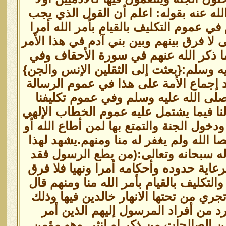
له عنه بقوله: اعلم أن القول الذي يجب
 عموم التكليف بالقيام بأمر الله أمرا
 لا فرق بينهم وبين بني آدم في هذا الأمر
ما ذكر الله عنهم في سورة الأحقاف وفي
يه وسلم:{بعثت إلى الثقلين الإنس والجن}
إجماع الأمة على هذا في عموم الرسالة
صلى الله عليه وسلم وفي عموم تكليفنا
لنا فيما يشتمل عليه عموم الخطاب الإلهي
دخول الجنة والتمتع بها لمن أطاع الله أو
ا الله ولم يغفر له منا ومنهم.يشهد لهذا
وله سبحانه وتعالى:(من يطع الرسول فقد
عاية حدوده وأحكامه أمرا ونهيا فلا فرق
التكليف بالقيام بأمر الله منا ومنهم قال
ري من تحتها الانهار خالدين فيها وذلك
د من أفراد المرسول إليهم الذين أمر
من الصالحات من ذكر او انثى وهو مؤمن