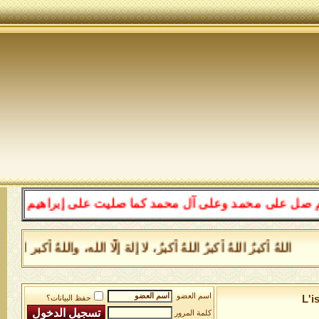
 محمد وعلى آل محمد كما صليت على إبراهيم وعلى آل إبراهيم
هُ أكبرُ اللهُ أكبرُ اللهُ أكبرُ، لا إلهَ إلَّا الله، واللهُ أكبر ال
اسم العضو
L'i
حفظ البيانات؟
كلمة المرور