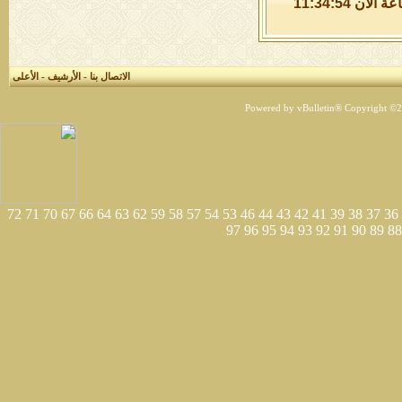
الخميس 6 من اغسطس 2026 , الساعة الان 11:34:55
الاتصال بنا
-
الأرشيف
-
الأعلى
Powered by vBulletin® Copyright ©200
72
71
70
67
66
64
63
62
59
58
57
54
53
46
44
43
42
41
39
38
37
36
97
96
95
94
93
92
91
90
89
88