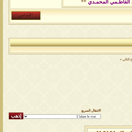
 الفاطـمي المحمـدي
**
التالي
»
الانتقال السريع