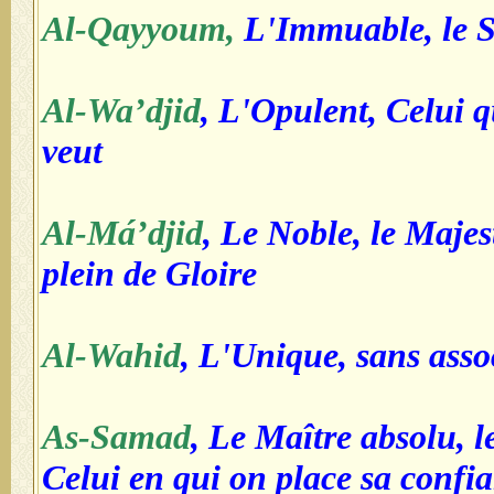
Al-Qayyoum,
L'Immuable, le S
Al-Wa’djid
, L'Opulent, Celui q
veut
Al-Má’djid
, Le Noble, le Majes
plein de Gloire
Al-Wahid
, L'Unique, sans assoc
As-Samad
, Le Maître absolu, l
Celui en qui on place sa confi