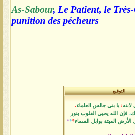
As-Sabour
, Le Patient, le Très
punition des pécheurs
التوقيع
لابنه
:
يا بنى جالس العلماء
،
ك
،
فإن الله يحيى القلوب بنور
الأرض الميتة بوابل السماء
*
*
*