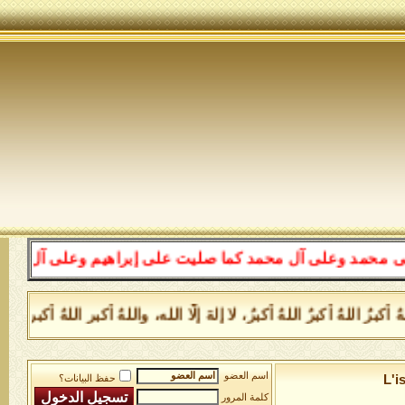
لى آل محمد كما صليت على إبراهيم وعلى آل إبراهيم إنك حمي
اللهُ أكبرُ اللهُ أكبرُ، لا إلهَ إلَّا الله، واللهُ أكبر اللهُ أكبر
اسم العضو
L'i
حفظ البيانات؟
كلمة المرور