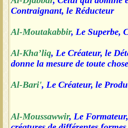
Al-Djabbar
, Celui qui domine e
Contraignant, le Réducteur
Al-Moutakabbir
, Le Superbe, C
Al-Kha’liq
, Le Créateur, le Dé
donne la mesure de toute chos
Al-Bari'
, Le Créateur, le Produ
Al-Moussawwir
, Le Formateur,
créatures de différentes formes