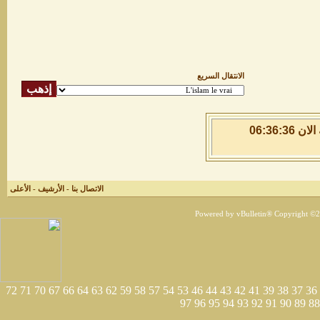
الانتقال السريع
الاحد 9 من اغسطس 2026 , الساعة الان 06:36:37
الاتصال بنا
-
الأرشيف
-
الأعلى
Powered by vBulletin® Copyright ©200
72
71
70
67
66
64
63
62
59
58
57
54
53
46
44
43
42
41
39
38
37
36
97
96
95
94
93
92
91
90
89
88