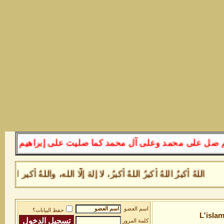
محمد وعلى آل محمد كما صليت على إبراهيم وعلى آل إبراهيم
ُ أكبرُ اللهُ أكبرُ اللهُ أكبرُ، لا إلهَ إلَّا الله، واللهُ أكبر ال
اسم العضو
حفظ البيانات؟
L'islam
كلمة المرور