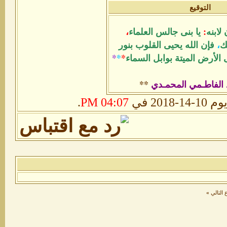
التوقيع
لابنه
:
يا بنى جالس العلماء
،
ك
،
فإن الله يحيى القلوب بنور
الأرض الميتة بوابل السماء
*
*
*
 الفاطـمي المحمـدي
**
201 في
04:07 PM
.
التالي
»