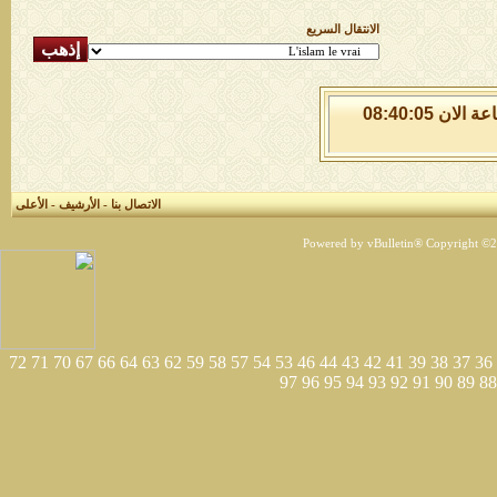
الانتقال السريع
الخميس 6 من اغسطس 2026 , الساعة الان 08:40:06
الاتصال بنا
-
الأرشيف
-
الأعلى
Powered by vBulletin® Copyright ©200
72
71
70
67
66
64
63
62
59
58
57
54
53
46
44
43
42
41
39
38
37
36
97
96
95
94
93
92
91
90
89
88