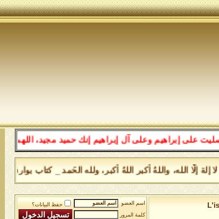
اهيم وعلى آل إبراهيم إنك حميد مجيد، اللهم بارك على محم
 إلهَ إلَّا الله، واللهُ أكبر اللهُ أكبر، ولله الحَمد _ كتاب بوارق ا
اسم العضو
L'i
حفظ البيانات؟
كلمة المرور