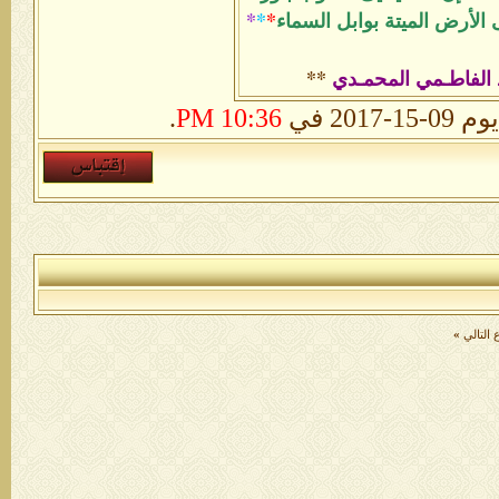
الأرض الميتة بوابل السماء
*
*
*
 الفاطـمي المحمـدي
**
.
10:36 PM
التالي
»