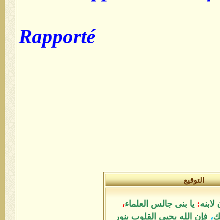
Rapporté
التوقيع
لابنه
:
يا بنى جالس العلماء
،
ك
،
فإن الله يحيى القلوب بنور