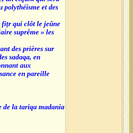
du polythéisme et des
fiṭr qui clôt le jeûne
iaire suprême » les
ant des prières sur
des sadaqa, en
donnant aux
ssance en pareille
 de la tariqa madania».