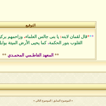
التوقيع
*
*
*
قال لقمان لابنه
:
يا بنى جالس العلماء
،
وزاحمهم بركب
القلوب بنور الحكمة
،
كما يحيى الأرض الميتة بواب
**
المعهد الفاطـمي المحمـدي
**
«
الموضوع السابق
|
الموضوع التالي
»