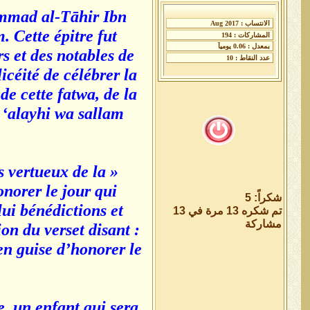
ammad al-Tāhir Ibn
 Cette épitre fut
s et des notables de
icéité de célébrer la
e cette fatwa, de la
 ‘alayhi wa sallam
s vertueux de la
norer le jour qui
شكراً: 5
ui bénédictions et
تم شكره 13 مرة في 13
مشاركة
on du verset disant :
en guise d’honorer le
e, un enfant qui sera