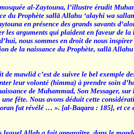
 mosquée al-Zaytouna, l’illustre érudit Muh
e du Prophète sallā Allahu ‘alayhi wa sallam.
aytouna en présence des grands savants d’alor
r les arguments qui plaident en faveur de la l
hui, nous sommes en droit de nous inspirer d
sion de la naissance du Prophète, sallā Allahu
t de mawlid c’est de suivre le bel exemple de
ter leur volonté (himma) à prendre soin d’ho
 naissance de Muhammad, Son Messager, sur l
e une fête. Nous avons déduit cette considérati
an fut révélé … ». [al-Baqara : 185], et ce 
 lequel Allah a fait apparaître, dans le mond