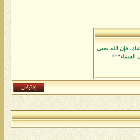
تيك
،
فإن الله يحيى
ل السماء
*
*
*