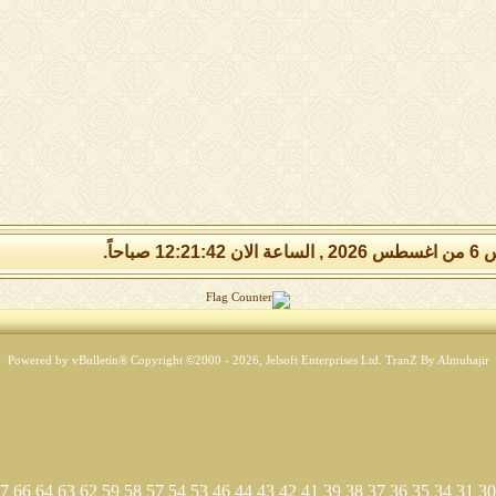
12:21: صباحاً.
Powered by vBulletin® Copyright ©2000 - 2026, Jelsoft Enterprises Ltd.
TranZ By Almuhajir
7
66
64
63
62
59
58
57
54
53
46
44
43
42
41
39
38
37
36
35
34
31
30