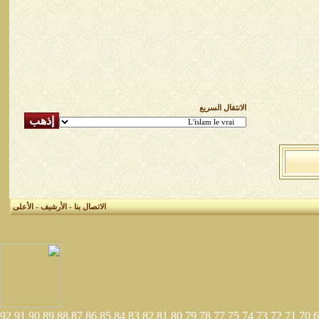
الانتقال السريع
الاتصال بنا
-
الأرشيف
-
الأعلى
92
91
90
89
88
87
86
85
84
83
82
81
80
79
78
77
75
74
73
72
71
70
6