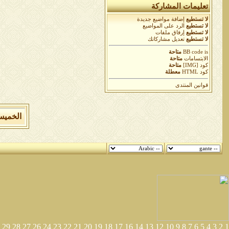
تعليمات المشاركة
لا تستطيع
إضافة مواضيع جديدة
لا تستطيع
الرد على المواضيع
لا تستطيع
إرفاق ملفات
لا تستطيع
تعديل مشاركاتك
is
BB code
متاحة
الابتسامات
متاحة
كود [IMG]
متاحة
كود HTML
معطلة
قوانين المنتدى
الخميس 6 من اغسطس 2026 , الساعة الان 42
29
28
27
26
24
23
22
21
20
19
18
17
16
14
13
12
10
9
8
7
6
5
4
3
2
1