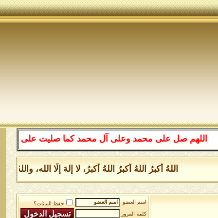
هم صل على محمد وعلى آل محمد كما صليت على إبراهيم وعلى آ
اللهُ أكبرُ اللهُ أكبرُ اللهُ أكبرُ، لا إلهَ إلَّا الله، والل
اسم العضو
حفظ البيانات؟
كلمة المرور