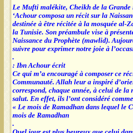
Le Mufti malékite, Cheikh de la Grande
‘Achour composa un récit sur la Naissanc
destinée à être récitée à la mosquée al-Z
la Tunisie. Son préambule vise à présente
Naissance du Prophète (mawlid). Aujourd’
suivre pour exprimer notre joie à l’occa
.
Ibn Achour écrit :
« Ce qui m’a encouragé à composer ce réci
Communauté. Allah leur a inspiré d’orien
correspond, chaque année, à celui de la
salut. En effet, ils l’ont considéré comm
« Le mois de Ramadhan dans lequel le Cor
mois de Ramadhan
.
Quel jour est plus heureux que celui dans