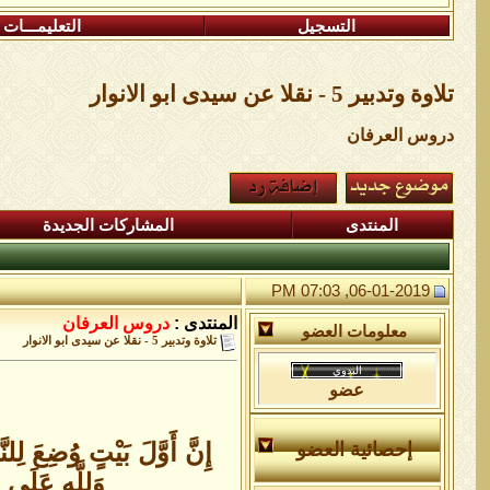
التسجيل
التعليمـــات
تلاوة وتدبير 5 - نقلا عن سيدى ابو الانوار
دروس العرفان
المنتدى
المشاركات الجديدة
06-01-2019, 07:03 PM
المنتدى :
دروس العرفان
معلومات العضو
تلاوة وتدبير 5 - نقلا عن سيدى ابو الانوار
عضو
إِنَّ أَوَّلَ بَيْتٍ وُضِعَ لِلن
إحصائية العضو
وَلِلَّهِ عَلَى 