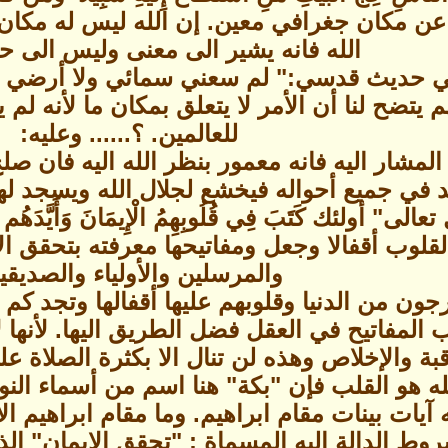
م عن مكان جغرافي معين. إن الله ليس له مكان
الله فانه يشير الى معنى وليس الى 
ي حديث قدسي:" لم سعني سمائي ولا أرضي 
 يتضح لنا أن الأمر لا يتعلق بمكان ما لأنه ل
للعالمين. ؟...... وعليه:
لمشار اليه فانه معمور بنظر الله اليه فان صلح
في جميع أحواله فيخشع لجلال الله ويسجد لهي
عالى" أولئك كَتَبَ فِي قُلُوبِهِمُ الْإِيمَانَ وَأَيَّدَهُم بِر
قلوب أقفالا وجعل ومفاتيحها معرفته بتحقق الإيم
والمرسلين والأولياء والصديقي
ون من الدنيا وقلوبهم عليها أقفالها وتجد كم 
ب المفاتيح في العقل فضل الطريق اليها. لأنها ل
بة والإخلاص وهذه لن تنال الا بكثرة الصلاة عل
لله هو القلب فإن "بكة" هنا اسم من أسماء النور
 آيات بينات مقام ابراهيم. وما مقام ابراهيم ا
ط الدالة اليه المسماة : "تحقق الايمان" الذ