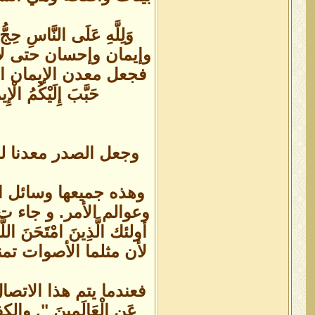
وَلِلَّهِ عَلَى النَّاسِ
وإيمان وإحسان حتى لا 
فجعل معدن الإيمان القلب فقال:
حَبَّبَ إِلَيْكُمُ الْإ
وجعل الصدر معدنا للإسلام فقا
وهذه جميعها وسائل ا
وعوالم الأمر. و جاء ت في 
أولئك الَّذِينَ امْتَحَنَ ا
لأن مثلما الأصوات تم
فعندما يتم هذا الاتصال 
عَنِ الْعَالَمِينَ "