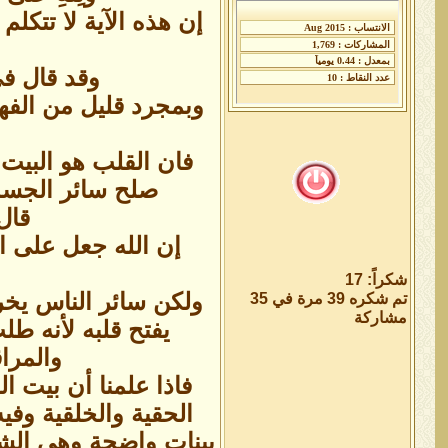
إن هذه الآية لا تتكل
وقد قال ف
وبمجرد قليل من الفهم
فان القلب هو البيت ا
صلح سائر الجسد 
قال ت
إن الله جعل على ال
شكراً: 17
ولكن سائر الناس يخرج
تم شكره 39 مرة في 35
مشاركة
يفتح قلبه لأنه طل
والمراق
فاذا علمنا أن بيت ا
الحقية والخلقية وفيه
بينات واضحة وهي الشرو