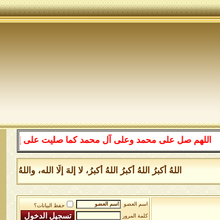
هم صل على محمد وعلى آل محمد كما صليت على إبراهيم وعلى آ
اللهُ أكبرُ اللهُ أكبرُ اللهُ أكبرُ، لا إلهَ إلَّا الله، والله
اسم العضو
حفظ البيانات؟
كلمة المرور