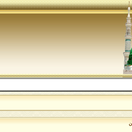
الل
ن