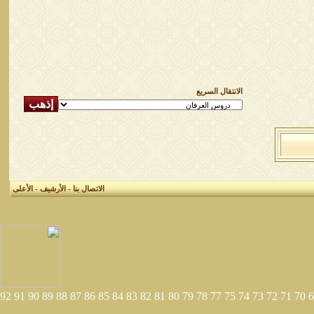
الانتقال السريع
الاتصال بنا
-
الأرشيف
-
الأعلى
92
91
90
89
88
87
86
85
84
83
82
81
80
79
78
77
75
74
73
72
71
70
6