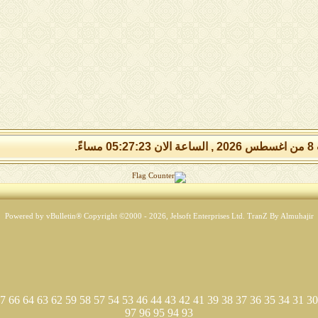
مساءً.
Powered by vBulletin® Copyright ©2000 - 2026, Jelsoft Enterprises Ltd.
TranZ By Almuhajir
7
66
64
63
62
59
58
57
54
53
46
44
43
42
41
39
38
37
36
35
34
31
30
97
96
95
94
93