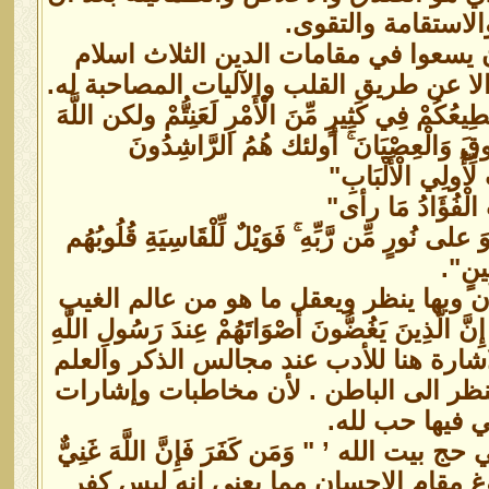
الاستقامة والتقوى.
على الناس أن يسعوا في مقامات الدين الثلاث اسلام
لا عن طريق القلب والآليات المصاحبة له.
ْ فِي كَثِيرٍ مِّنَ الْأَمْرِ لَعَنِتُّمْ ولكن اللَّهَ
لْفُسُوقَ وَالْعِصْيَانَ ۚ أولئك هُمُ الرَّاشِدُونَ
لِي الْأَلْبَابِ"
فُؤَادُ مَا رأى"
رٍ مِّن رَّبِّهِ ۚ فَوَيْلٌ لِّلْقَاسِيَةِ قُلُوبُهُم
ِينٍ".
 وبها ينظر ويعقل ما هو من عالم الغيب
يَغُضُّونَ أَصْوَاتَهُمْ عِندَ رَسُولِ اللَّهِ
َظِيمٌ". والاشارة هنا للأدب عند مجالس الذكر والعلم
لنظر الى الباطن . لأن مخاطبات وإشارات
 فيها حب لله.
له ’ " وَمَن كَفَرَ فَإِنَّ اللَّهَ غَنِيٌّ
بلوغ مقام الإحسان مما يعني إنه ليس كفر