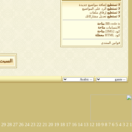
لا تستطيع
إضافة مواضيع جديدة
لا تستطيع
الرد على المواضيع
لا تستطيع
إرفاق ملفات
لا تستطيع
تعديل مشاركاتك
is
BB code
متاحة
الابتسامات
متاحة
كود [IMG]
متاحة
كود HTML
معطلة
قوانين المنتدى
السبت 8 من اغسطس 2026 , الساعة الان 05:27:24 
29
28
27
26
24
23
22
21
20
19
18
17
16
14
13
12
10
9
8
7
6
5
4
3
2
1