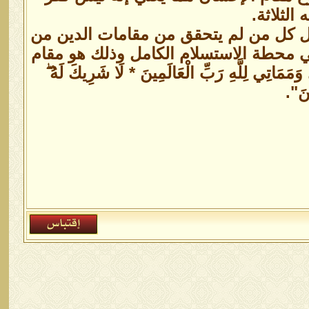
الثلاثة.
بل كل من لم يتحقق من مقامات الدين من
ي محطة الاستسلام الكامل وذلك هو مقام
ِي لِلَّهِ رَبِّ الْعَالَمِينَ * لَا شَرِيكَ لَهُ ۖ
نَ".