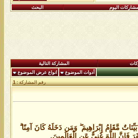
شاركات اليوم
البحث
كات
المشاركة التالية
أدوات الموضوع
انواع عرض الموضوع
رقم المشاركة :
1
َيِّنَاتٌ مَّقَامُ إِبْرَاهِيمَ ۖ وَمَن دَخَلَهُ كَانَ آمِنًا ۗ
َ فَإِنَّ اللَّهَ غَنِيٌّ عَنِ الْعَالَمِينَ.