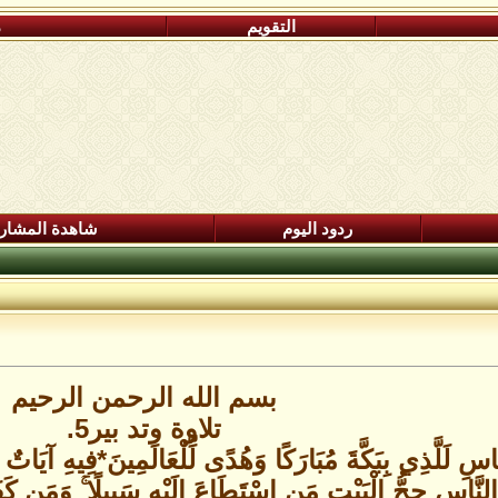
التقويم
م
ردود اليوم
شاهدة المشار
بسم الله الرحمن الرحيم
تلاوة وتد بير5.
َّاسِ لَلَّذِي بِبَكَّةَ مُبَارَكًا وَهُدًى لِّلْعَالَمِينَ*فِيهِ آيَاتٌ ب
النَّاسِ حِجُّ الْبَيْتِ مَنِ اسْتَطَاعَ إِلَيْهِ سَبِيلًا ۚ وَمَن كَفَر