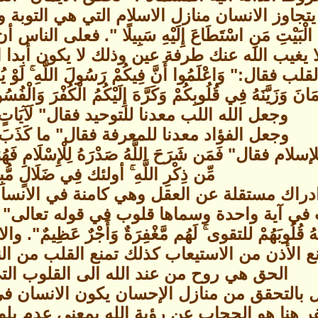
يتجاوز الانسان منازل الاسلام التي هي التوبة و
 حِجُّ الْبَيْتِ مَنِ اسْتَطَاعَ إِلَيْهِ سَبِيلًا ". ف
يغيب الله عنك طرفة عين وذلك لا يكون أبدا ا
" وَاعْلَمُوا أَنَّ فِيكُمْ رَسُولَ اللَّهِ ۚ لَوْ يُطِيعُكُم
ِيمَانَ وَزَيَّنَهُ فِي قُلُوبِكُمْ وَكَرَّهَ إِلَيْكُمُ الْكُفْرَ وَا
وجعل الله اللب معدنا للتوحيد فقال" لَآيَاتٍ لِّأُو
وجعل الفؤاد معدنا للمعرفة فقال" ما كَذَبَ الْ
ل" فَمَن شَرَحَ اللَّهُ صَدْرَهُ لِلْإِسْلَامِ فَهُوَ على نُو
مِّن ذِكْرِ اللَّهِ ۚ أولئك فِي ضَلَالٍ مُّب
دراك مستقلة عن العقل وهي كامنة في الانسان
آية واحدة وسماها قلوب في قوله تعالى" إِنَّ الَّذِينَ 
للَّهُ قُلُوبَهُمْ للتقوى ۚ لَهُم مَّغْفِرَةٌ وَأَجْرٌ ع
نع الأذن من الاستيعاب كذلك تمنع القلب من ا
الحق هي روح من عند الله الى القلوب التي
بالتحقق من منازل الإحسان يكون الانسان في حج بيت ال
. والكفر هنا هو الحجاب عن رؤية الله بمعنى عدم 