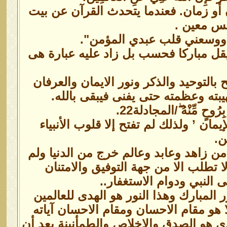
 أو زمان. فعندما يتحدث القرآن عن بيت
حس معين .
ووسعني قلب عبدي المؤمن".
م يقل مباركا فحسب بل زاد عليه عبارة هى
 بالتوحيد والذكر ونور الايمان والعرفان
بته وعظمته حتى يفنى فيبقى بالله.
ُوحٍ مِّنْهُ ۖ/المجادلة22.
ان ’ ولذلك لم تفتح إلا قلوب الأنبياء
ن.
من زاهد وعابد وعالم خرج من الدنيا ولم
ا تطلب الا من جهة التوفيق والامتنان
ى النبي ودوام الاستغفار..
 المبارك وهذا النور هو الهدى للعالمين
لا هو مقام الاحسان ومقام الاحسان آياته
ي هو الصدق والاخلاص والطمأنينة بعد أن