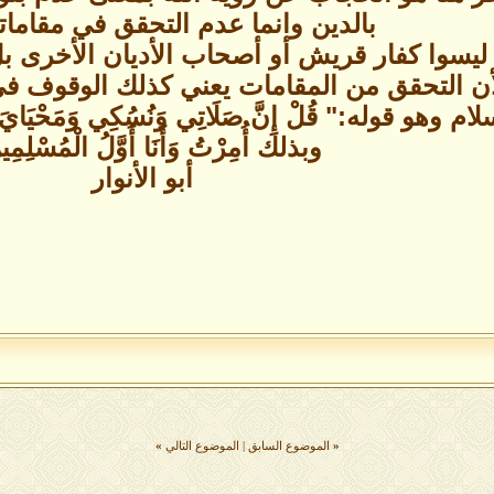
بالدين وانما عدم التحقق في مقاماته 
 ليسوا كفار قريش أو أصحاب الأديان الأخرى 
لأن التحقق من المقامات يعني كذلك الوقوف ف
وهو قوله:" قُلْ إِنَّ صَلَاتِي وَنُسُكِي وَمَحْيَايَ وَمَمَات
وبذلك أُمِرْتُ وَأَنَا أَوَّلُ الْمُسْلِمِي
أبو الأنوار
«
الموضوع السابق
|
الموضوع التالي
»