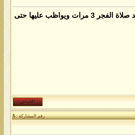
لسلام عليكم اخواني اعذروني نسيت ان اكتب لكم انها تقرا يوميا بعد صلاة الفجر 3 مرات ويواظب عليها حتى
رقم المشاركة :
5