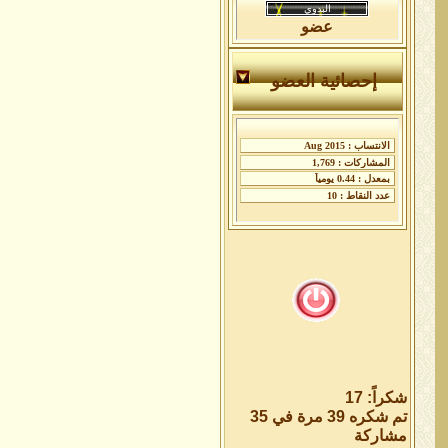
عضو
إحصائية العضو
شكراً: 17
تم شكره 39 مرة في 35
مشاركة