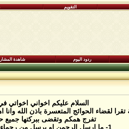
التقويم
م
ردود اليوم
شاهدة المشار
السلام عليكم اخواني اخواتي في 
 تقرا لقضاء الحوائج المتعسرة باذن الله وانا
تفرج همكم وتقضى ببركتها جميع ح
1- ما ارسل الرحمن او يرسل من رحماء تصعد اوتنزل