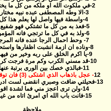
2-في ملكوت الله او ملكه من كل ما يختص او يشمل
3-الا وطه المصطفى عبده نبيه مختاره المرسل
4-واسطة فيها واصل لها يعلم هذا كل من يعقل
5-فعذ به من كل ما تشتكي فهو شفيع دائما يقبل
6-ولذ به في كل ما ترتجي فانه المؤمن والمعقل
7- وحط احمال الرجا عنده فانه المرجع والموئل
8-وناده ان ازمة انشبت اظفارها واستحكم المعضل
9-يا اكرم الخلق على ربه وخير من فيهم بهم يسال
10-قد مسني الكرب وكم مرة فرجت كربا بعضه يذهل
11-فبالذي خصك بين الورى برتبة عنها العلا تنزل
12
- عجل باذهاب الذي اشتكى (3) فان توقفت فمن اسال
13-فحيلتي ضاقت وصبري انقضى لست ادري ما الذي افعل
14-ولن ترى اعجز مني فما لشدة اقوى لا احمل
15-فانت باب الله اي امرئ اتاه من غيرك لا يدخل
ملاحظة