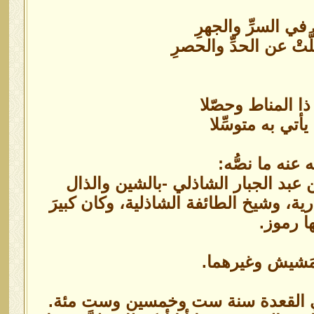
ك في السرِّ والجهرِ
َتْ عن الحدِّ والحصرِ
ْ ذا المناط وحصّلا
يأتي به متوسِّلا
نه ما نصُّه:
عبد الجبار الشاذلي -بالشين والذال
ية، وشيخ الطائفة الشاذلية، وكان كبيرَ
ها رموز.
مَشيش وغيرهما.
في ذي القعدة سنة ست وخمسين وست مئة.