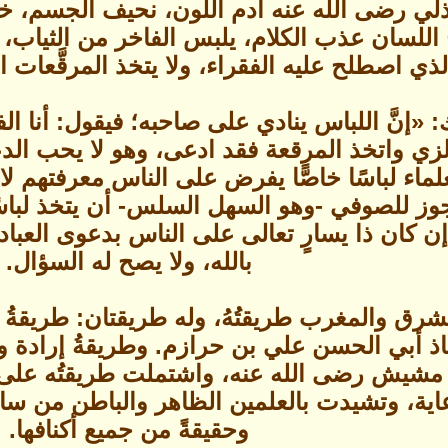
لي رضى الله عنه آدم اللون، نحيف الجسم، خف
لسان عذب الكلام، يلبس الفاخر من الثياب، وي
لذي اصطلح عليه الفقراء، ولا يتخذ المرقَّعات ا
 «إنَّ اللباس ينادي على صاحبه؛ فيقول: أنا ا
زي واتخذ المرقعة فقد ادعى، وهو لا يحب الدعو
علماء لباسًا خاصًّا يفرض على الناس معرفتهم لا
يجوز للصوفي -وهو السهل السلس- أن يتخذ لباسًا؛ 
 كان ذا يسارٍ تعالى على الناس بدعوى العباد
بالله، ولا يصح له السؤال.
شرق والمغرب طريقتُهُ، وله طريقتان: طريقةُ 
اذ أبي الحسن علي بن حرازم. وطريقةُ إرادة 
مشيش رضى الله عنه، واشتملت طريقتُه على الس
اية، وتشيدت بالعلمين الظاهر والباطن من سا
وحقيقةً من جميع أكنافها.