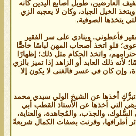
يف العارضين، طويل أصابع اليدين كأنه
تخذ الخيل الجياد، وكان لا يعجبه الزي
لتي يتخذها الصوفية.
لفقير فأعطوني. وينادي على سر الفقير
ى؛ فلو اتخذ أصحاب المهن لباسًا خاصًّا
حترامهم، واتخذ الحكام مثل ذلك؛ إظهارًا
لأنه ذلك العابد أو الزاهد إذا تميز بالزي
ة، وإن كان في عسر فالغنى لا يكون إلا
تبرُّكٍ أخذها عن الشيخ الولي سيدي محمد
وهي التي أخذها عن الأستاذ القطب أبي
ُّلوك، والجذب، والمُجاهدة، والعناية،
ئر أطرافها، وقرنت بصفات الكمال شريعةً