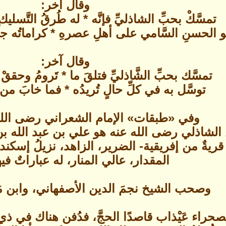
وقال آخر:
تمسَّكْ بحبِّ الشاذليِّ فإنَّه * له طُرقُ التَّسلي
و الحسنِ السَّامي على أهلِ عصرهِ * كراماتُه جلّ
وقال آخر:
تمسَّك بحبِّ الشَّاذليِّ فتلقَ ما * تَرومُ وحقق
توسَّل به في كلِّ حالٍ تُريدُه * فما خابَ من 
وفي «طبقات» الإمام الشعراني رضى الله ع
الشاذلي رضى الله عنه هو علي بن عبد الله بن 
ريةٌ من إفريقية- الضرير، الزاهد، نزيلُ إسكندر
المقدار، عالي المنار، له عباراتٌ في
وصحب الشيخ نجمَ الدين الأصفهاني، وابن 
ت بصحراء عَيْذاب قاصدًا الحجَّ، فدُفن هناك 