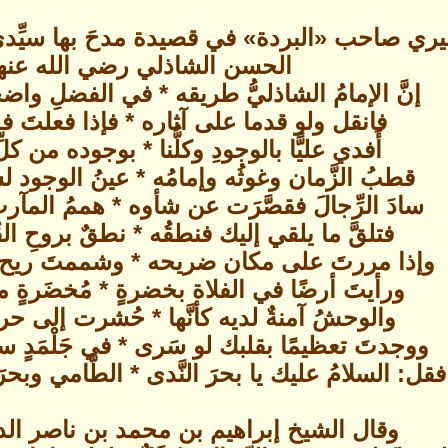
صيري صاحب «البردة» في قصيدة مدحَ بها سيِّدي
الحسن الشاذلي رضي الله عنهم
إنَّ الإمامُ الشاذليُّ طريقه * في الفضلِ واضح
فانقل ولو قدما على آثاره * فإذا فعلتَ فذا
أَفدي عليًّا بالوجودِ وكلُّنا * بوجوده من ك
قطبُ الزَّمان وغوثُه وإمامُه * عينُ الوجود لسا
سادَ الرِّجالَ فقصَّرَت عن شأوه * هممُ المآرب
فتلقَّ ما يلقي إليك فنطقُه * نطقٌ بروحِ ا
وإذا مررتَ على مكان ضريحه * وشممتَ ريح الن
ورأيتَ أرضًا في الفلاة بخضرةٍ * مُخضَرةٍ من
والوحشُ آمنةٌ لديه كأنَّها * حُشرت إلى حرم
ووجدتَ تعظيمًا بقلبك لو سَرى * في جَلْمَدٍ سجد
فقل: السلامُ عليك يا بحرَ النَّدى * الطَّامي وبح
وقال الشيخ إبراهيم بن محمد بن ناصر الد