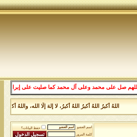
لى محمد وعلى آل محمد كما صليت على إبراهيم وعلى آل إبراه
للهُ أكبرُ اللهُ أكبرُ اللهُ أكبرُ، لا إلهَ إلَّا الله، واللهُ أكبر
اسم العضو
حفظ البيانات؟
كلمة المرور