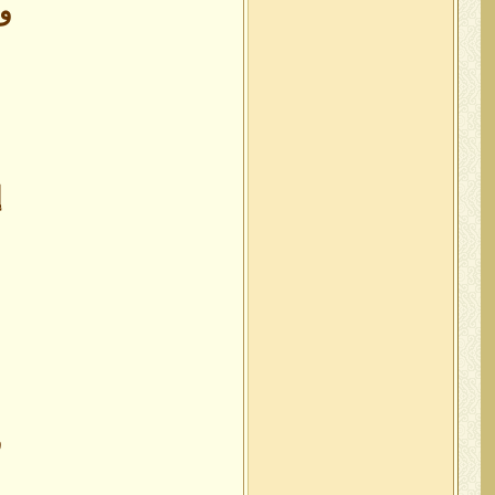
ول
و
إ
ف