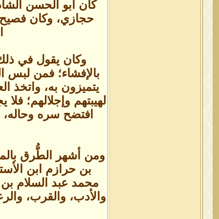
كان أبو الحسن الشاذ
حجازي، وكان فصيح ال
ا
وكان يقول في ذلك:
بالإفشاء؛ فمن لبس ال
يتميزون به، واتخذ ال
لهيبتهم وإجلالهم؛ فلا 
افتضح سره وحاله، إن
ومن أشهر الطُّرق بالم
بن حرازم ابن الأست
محمد عبد السلام بن 
والأدب، والقرب، والرع