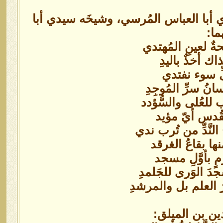
 أبا العباس المُرسي، وشيخَه سيدي أبا
ا:
ةٌ لعينِ المُهتدي
ك أخذٌ باليدِ
لِّ سوء نفتدي
نُ سرِّ المُوجِدِ
 للعُلى والسُّؤدد
لقُدس أيّ مؤيد
َّدِّ من تُرب ندي
ها بقاعُ الغرقد
ٍ بأوَّلِ مسجد
َ الوَرى للجَلمدِ
رَ العلم بل والمرشدِ
ين بن الميلق: