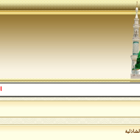
اللهم صل ع
ا
لشاذلية