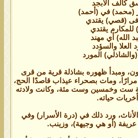
ق كألف الأبجد
ر (محمد) في (أحمد)
وافى (قصي) يقتدي
 للمكارم يقتدي
 الله) أي مهند
 العلا والسؤدد
(والشاذلي) المورد
ن، ومبدأ ظهوره بشاذلة قرية من قرى
 مرارًا، ومات بصحراء عيذاب قاصدًا الحج،
نة ست وخمسين وست مئة، وكانت ولادته
خريات حياته.
الأناث، ورد ذلك في (درة الأسرار) وفي
: عريفة (أو هي وجيهة)، وزينب.