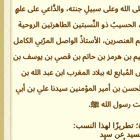
لى الله وعلى سبيلِ جنته، والدَّاعي على علمٍ
، الحسيبُ ذو النِّسبتين الطاهرتين الروحية
لعنصرين، الأستاذُ الواصل المرّبي الكامل
 تميم بن هرمز بن حاتم بن قصي بن يوسف بن
ُبايع له ببلاد المغرب ابن عبد الله بن
حسن بن أمير المؤمنين سيدنا علي بن أبي
بنت رسول الله ﷺ.
تطريزًا لهذا النسب:
 لسيد عن سيد