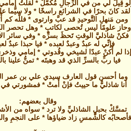
و قِيلَ لي من في الرِّجالِ مُكمَّلٌ * لقلتُ إمامي 
لقد كانَ بحرًا في الشرائع راسخًا * ولا سيَّما ع
ومن مَنهلِ التَّوحيدِ قد عبَّ وارتوى * فللَّه كم أَر
حاز علومًا ليس تُحصى لكاتبٍ * وهل تحصر الكت
فكنْ شاذليَّ الوقتِ تَحظَ بسرِّه * وفي سائر الأو
فإنِّي له عبدٌ وعبدٌ لعبده * فيا حبذا عبدٌ ل
ذا لم أَكنْ عبدًا لشيخي وقُدوتي * إمامي وذخري
فيا ربِّ بالسرِّ الذي قد وهبتَه * تمنُّ علينا 
وما أحسن قول العارف سيدي علي بن عمر ال
أنا شاذليٌّ ما حييتُ فإنْ أَمتْ * فمشورتي في الن
وقال بعضهم:
تمسَّكْ بحبلِ الشاذليِّ ولا ترد * سواه من الأشي
أصحابُه كالشَّمسِ زاد ضياؤها * على النجمِ والبد