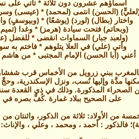
أسماؤهم عشرون دون ثلاثة * تأتي على نس
لعليٍّ) (الحسن) انتمى (لمحمد) * (عيسى) وس
واختار (بطال) (لورد) (يوشعًا) * (وبيوسفٍ) 
(وبحاتم) فتحت سيادة (هرمز) * وغدا (تميم)
(ولعبد جبار) السماوات انقضى * للفضل (عبد
وأتى (علي) في العلا يتلوهم * فاختم به سود
أعني (أبا الحسن) الإمام المجتبى * من هاشم 
بالمغرب ببني زرويل من الأخماس قرب شفشاو
ها مدَّة وإليها نُسب، ونزل الإسكندرية، وحجَّ
ن الصحراء المذكورة. وذلك في ذي القعدة س
على الصحيح ببلاد غمارة .كُفَّ بصره في أ
سة من الأولاد: ثلاثة من الذكور، واثنتان من 
ية)؛ فالذكور : أحمد ، ومحمد ، وعلي ، والإناث