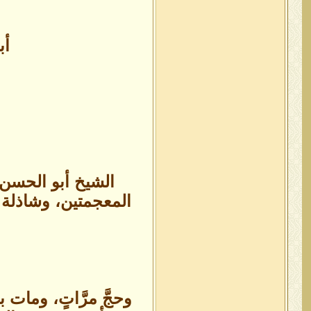
أب
الشيخ أبو الحسن 
المعجمتين، وشاذلة ق
وحجَّ مرَّاتٍ، وما