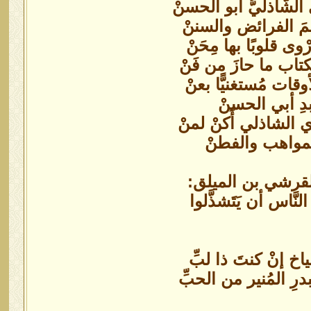
الشَّاذليُّ أبو الحسنْ
لمَ الفرائض والسننْ
ْوى قلوبًا بها مِحَنْ
اب ما حازَ من فَنْ
قات مُستغنيًّا بعنْ
عبدِ أبي الحسنْ
 الشاذلي أَكنْ لمنْ
بالمواهب والفطنْ
قرشي بن الميلق:
َّاس أن يَتَشذَّلوا
اخ إنْ كنتَ ذا لبِّ
رِ المُنير من الحبِّ