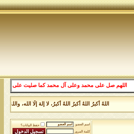
لهم صل على محمد وعلى آل محمد كما صليت على إبراهيم وعلى 
اللهُ أكبرُ اللهُ أكبرُ اللهُ أكبرُ، لا إلهَ إلَّا الله، وال
اسم العضو
حفظ البيانات؟
كلمة المرور