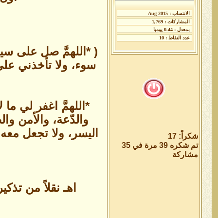
( *اللهمَّ صل على س
سوء، ولا تأخذني على
*اللهمَّ اغفر لي م
والدّعة، والأمن وا
اليسر، وﻻ تجعل معه
شكراً: 17
تم شكره 39 مرة في 35
مشاركة
اهـ نقلاً من تذك