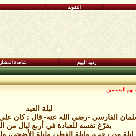
التقويم
م
ردود اليوم
شاهدة المشار
 تهم المسلمين
ليلة العيد
مان الفارسي -رضي الله عنه- قال : كان علي 
يفرّغ نفسه للعبادة في أربع ليال من ا
ليلة من رجب، وليلة الفطر، وليلة الأضحى، ول