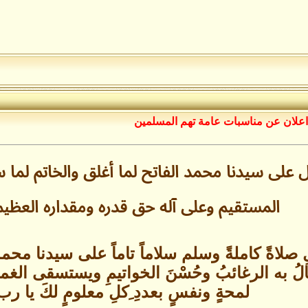
اعلان عن مناسبات عامة تهم المسلمين
ى سيدنا محمد الفاتح لما أغلق والخاتم لما 
المستقيم وعلى آله حق قدره ومقداره الع
اةً كاملةً وسلم سلاماً تاماً على سيدنا محمدٍ ا
الُ به الرغائبُ وحُسْنَ الخواتيمِ ويستسقى الغم
لمحةٍ ونفسٍ بعددِ ِكلِ معلومٍ لكَ يا