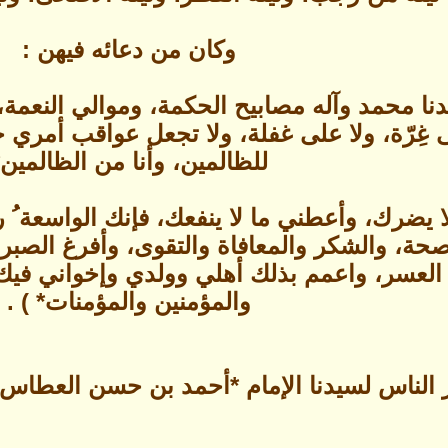
وكان من دعائه فيهن :
يدنا محمد وآله مصابيح الحكمة، وموالي النع
 غِرّة، وﻻ على غفلة، وﻻ تجعل عواقب أمري ح
للظالمين، وأنا من الظالمين*
ا ﻻ يضرك، وأعطني ما ﻻ ينفعك، فإنك الواسعة ُ 
لصحة، والشكر والمعافاة والتقوى، وأفرغ الصبر
 العسر، واعمم بذلك أهلي وولدي وإخواني في
والمؤمنين والمؤمنات* ) .
ير الناس لسيدنا الإمام *أحمد بن حسن العطاس* -