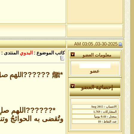
03-30-2025, 03:05 AM
كاتب الموضوع :
البدوي
المنتدى :
معلومات العضو
عضو
*ﷺ ??????اللهم صل عل
إحصائية العضو
*??????اللهم صلِ صل
وتُقضى به الحوائجُ وتن