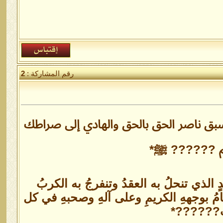
رقم المشاركة :
2
سبق ناصر الحق بالحق والهادي إلى صراطك
ظيم ?????? ﷺ*
لذي تنحلُ به العقدُ وتنفرجُ به الكربُ
امُ بوجههِ الكريمِ وعلى آلهِ وصحبهِ في كل
 رب??????*