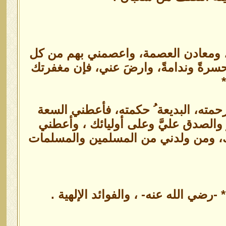
مة، ومعادن العصمة، واعصمني بهم من كل
سرةً وندامةً، وارضَ عني، فإن مغفرتك
رحمته، البديعة ُ حكمته، فأعطني السعة
 والصدق عليَّ وعلى أوليائك ، وأعطني
ك، ومن ولدني من المسلمين والمسلمات
رضي الله عنه- ، والفوائد الإلهية .