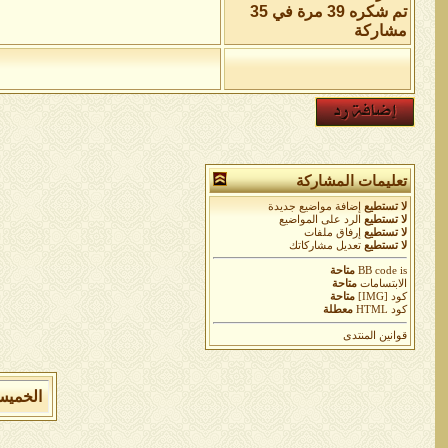
تم شكره 39 مرة في 35
مشاركة
تعليمات المشاركة
لا تستطيع
إضافة مواضيع جديدة
لا تستطيع
الرد على المواضيع
لا تستطيع
إرفاق ملفات
لا تستطيع
تعديل مشاركاتك
is
BB code
متاحة
الابتسامات
متاحة
كود [IMG]
متاحة
كود HTML
معطلة
قوانين المنتدى
الخميس 6 من اغسطس 2026 , الساعة الان 8