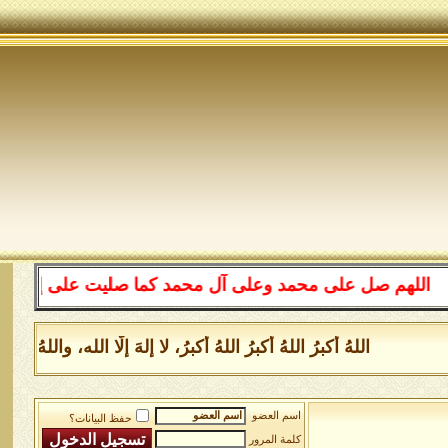
هم صل على محمد وعلى آل محمد كما صليت على إبراهيم وعلى آ
اللهُ أكبرُ اللهُ أكبرُ اللهُ أكبرُ، لا إلهَ إلَّا الله، والل
اسم العضو
حفظ البيانات؟
كلمة المرور