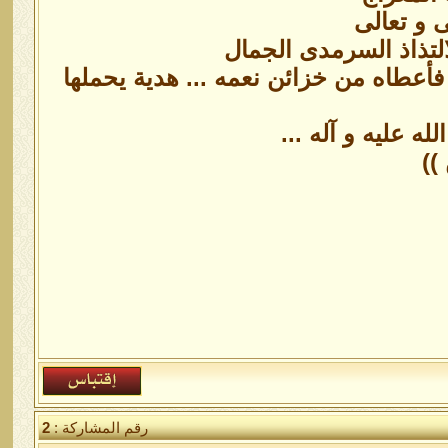
 و تعالى
لتذاذ السرمدى الجمال
 فأعطاه من خزائن نعمه ... هدية يحملها
ه عليه و آله ...
))
رقم المشاركة :
2