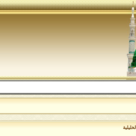
الل
خليلية