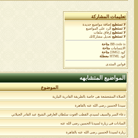
تعليمات المشاركة
لا تستطيع
إضافة مواضيع جديدة
لا تستطيع
الرد على المواضيع
لا تستطيع
إرفاق ملفات
لا تستطيع
تعديل مشاركاتك
is
BB code
متاحة
الابتسامات
متاحة
كود [IMG]
متاحة
كود HTML
معطلة
قوانين المنتدى
المواضيع المتشابهه
الموضوع
الصلاة المشعشعة هى خاصة بالطريقة القادرية النيازية
سيدنا الحسين رضى الله عنه بالقاهرة
دعاء السر والسيف لسيدي القطب الغوث سلطان العارفين الشيخ عبد القادر الجيلاني
السادات فى زيارة لسيدنا الحسين رضى الله عنه
زيارة لسيدنا الحسين رضى الله عنه بالقاهرة