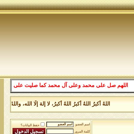
لهم صل على محمد وعلى آل محمد كما صليت على إبراهيم وعلى 
اللهُ أكبرُ اللهُ أكبرُ اللهُ أكبرُ، لا إلهَ إلَّا الله، وال
اسم العضو
حفظ البيانات؟
كلمة المرور