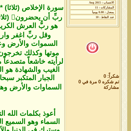
هو ربُّ العرش الكريم 
السموات والأرض وعش
لرأيته خاشعاً متصدعاً 
الغيب والشهادة هو الر
شكراً: 0
الجبار المتكبر سبحا
تم شكره 0 مرة في 0
مشاركة
أعوذ بكلمات الله ال
السماء وهو السميع الع
وسترك في الدنيا والآ