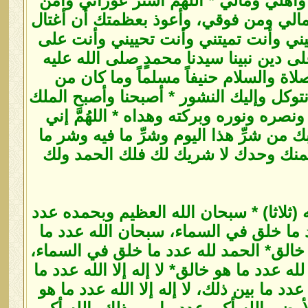
 وأهلي ومالي * اللهُمَّ استر عوراتي وآمن
شمالي ومن فوقي، وأعوذ بعظمتك أن أغتال
يني وأنت تميتني وأنت تحييني وأنت على
دين نبينا سيدنا محمدٍ صلى الله عليه
صلاة والسلام حنيفاً مسلماً وما كان من
نتوكل وإليك النشور * أصبحنا وأصبح الملك
 ونصره ونوره وبركته وهداه * اللهُمَّ إني
ك من شرِّ هذا اليوم وشرِّ ما فيه وشر ما
قك فمنك وحدك لا شريك لك فلك الحمد ولك
ثلاثا) * سبحان الله العظيم وبحمده عدد
 ما خلق في السماء، سبحان الله عدد ما
خالق* الحمد لله عدد ما خلق في السماء،
 عدد ما هو خالق* لا إله إلا الله عدد ما
عدد ما بين ذلك، لا إله إلا الله عدد ما هو