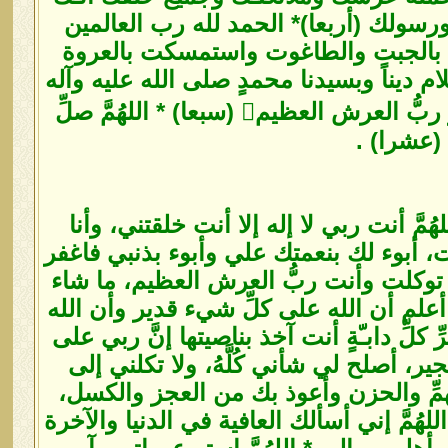
ورسولك (أربعا)* الحمد لله رب العالمين
فرت بالجبت والطاغوت واستمسكت بالعروة
لام ديناً وبسيدنا محمدٍ صلى الله عليه وآله
وسلم نبيـاً ورسولاً (ثلاثا) * حسبي الله لا إله إلا هو عليه توكلت وهو ربُّ العرش العظيم (سبعا) * اللهُمَّ صلِّ
(عشرا) .
للهُمَّ أنت ربي لا إله إلا أنت خلقتني، وأنا
أبوء لك بنعمتك علي وأبوء بذنبي فاغفر
عليك توكلت وأنت ربُّ العرش العظيم، ما شاء
 أعلم أن الله على كلِّ شيء قدير وأن الله
لِّ دابـّةٍ أنت آخذ بناصيتها إنَّ ربي على
ر، أصلح لي شأني كُلَّهُ، ولا تكلني إلى
همِّ والحزن وأعوذ بك من العجز والكسل،
ُمَّ إني أسألك العافية في الدنيا والآخرة