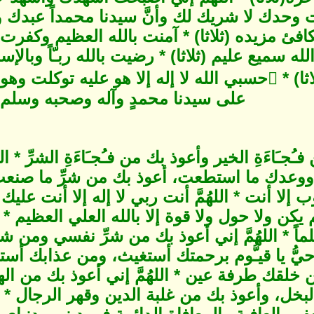
أنت وحدك لا شريك لك وأنَّ سيدنا محمداً عبدك 
يكافئ مزيده (ثلاثا) * آمنت بالله العظيم وك
لله سميع عليم (ثلاثا) * رضيت بالله ربـّاً وبالإس
على سيدنا محمدٍ وآله وصحبه وسلم 
فـُجـَاءَةِ الخير وأعوذ بك من فـُجـَاءَةِ الشرِّ * ا
وعدك ما استطعت، أعوذ بك من شرِّ ما صنعت، 
ذنوب إلا أنت * اللهُمَّ أنت ربي لا إله إلا أنت 
 يكن ولا حول ولا قوة إلا بالله العلي العظيم *
* اللهُمَّ إني أعوذ بك من شرِّ نفسي ومن شرِّ ك
ُّ يا قيـُّوم برحمتك أستغيث، ومن عذابك أستجي
 خلقك طرفة عين * اللهُمَّ إني أعوذ بك من ال
بخل، وأعوذ بك من غلبة الدين وقهر الرجال * الله