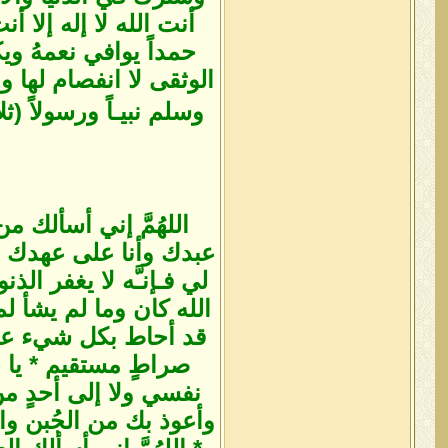
أنت الله لا إله إلا 
حمداً يوافي نعمهُ و
الوثقى لا انفصام لها وا
اللهُمَّ إني أسألك من 
عبدك وأنا على عهدك و
لي فـإنـَّه لا يغفر ال
الله كان وما لم يشأ لم
قد أحاط بكل شيء علماً 
صراطٍ مستقيم * يا حي
نفسي ولا إلى أحدٍ من
وأعوذ بك من الجُبن وال