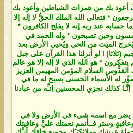
إخلاص (ثلاثا) * سورة الفلق (ثلاثا) * سورة الناس (ثلاثا) * ربِّ أعوذ بك من همزات الشياطين وأعوذ بك
نكم إلينا لا ترجعون * فتعالى الله الملك الحقُّ لا إله إلا
نما حسابه عند ربه إنه لا يفلح الكافرون *
راحمين فسبحان الله حين تمسون وحين تصبحون * وله الحمد في
خرج الميت من الحي ويُحيي الأرض بعد
موتها وكذلك تخرجون * أعوذ بالله السميع العليم من الشيطان الرجيم (ثلاثا) لو أنزلنا هذا القرآن على جبل
تفكرون * هو الله الذي لا إله إلا هو عالم
ك القدُّوس السلام المؤمن المهيمن العزيز
وِّر له الأسماء الحسنى يسبح له ما في
لى نوحٍ في العالمين إنَّـا كذلك نجزي المحسنين إنـِّه من عبادنا
ي لا يضر مع اسمه شيء في الأرض ولا في
وعافيةٍ وستر فــأتمم نعمتك عليَّ وعافيتك
حملة عرشك وملائكتـَك وجميع خلقك أنـَّك