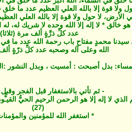
ا خلق في السماء، الله أكبر عدد ما خلق في الأ
ل ولا قوة إلا بالله العلي العظيم عدد ما خلق ف
لأرض، لا حول ولا قوة إلا بالله العلي العظيم 
و خالق * لا إله إلا الله وحده لا شريك له، له
عدد كلِّ ذرَّةٍ ألف مرة (ثلاثا)
سيدنا محمدٍ مفتاح باب رحمة الله عدد ما في ع
الله وعلى آله وصحبه عدد كلِّ ذرّةٍ ألف 
ساء: بدل أصبحت : أمسيت ، وبدل النشور :المص
- ثم تأتي بالاستغفار قبل الفجر وقبل
الذي لا إله إلا هو الرحمن الرحيم الحيُّ القيـّ
(27)
* استغفر الله للمؤمنين والمؤمنات (7