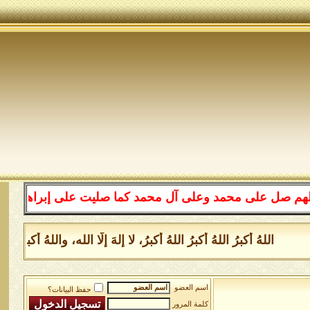
لى محمد وعلى آل محمد كما صليت على إبراهيم وعلى آل إبراه
للهُ أكبرُ اللهُ أكبرُ اللهُ أكبرُ، لا إلهَ إلَّا الله، واللهُ أكبر 
اسم العضو
حفظ البيانات؟
كلمة المرور