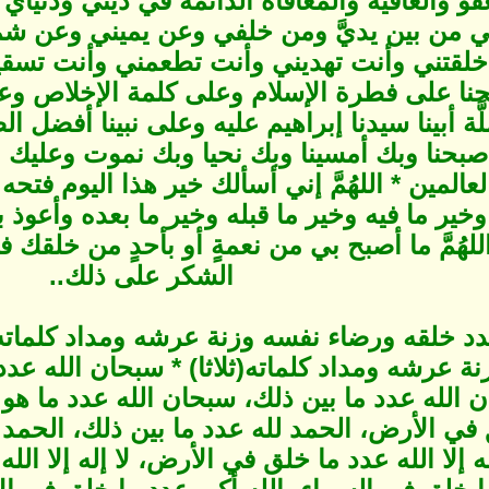
العفو والعافية والمعافاة الدائمة في ديني ودنياي
فظني من بين يديَّ ومن خلفي وعن يميني وعن 
نت خلقتني وأنت تهديني وأنت تطعمني وأنت تسق
ا على فطرة الإسلام وعلى كلمة الإخلاص وعلى 
ة أبينا سيدنا إبراهيم عليه وعلى نبينا أفضل ال
 أصبحنا وبك أمسينا وبك نحيا وبك نموت وعليك 
لعالمين * اللهُمَّ إني أسألك خير هذا اليوم فتحه
خير ما فيه وخير ما قبله وخير ما بعده وأعوذ ب
اللهُمَّ ما أصبح بي من نعمةٍ أو بأحدٍ من خل
الشكر على ذلك..
د خلقه ورضاء نفسه وزنة عرشه ومداد كلماته (
ة عرشه ومداد كلماته(ثلاثا) * سبحان الله عدد
الله عدد ما بين ذلك، سبحان الله عدد ما هو 
في الأرض، الحمد لله عدد ما بين ذلك، الحمد لله
إلا الله عدد ما خلق في الأرض، لا إله إلا الله 