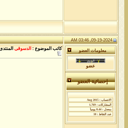
09-19-2024, 03:46 AM
كاتب الموضوع :
الدسوقى
المنتدى 
معلومات العضو
عضو
إحصائية العضو