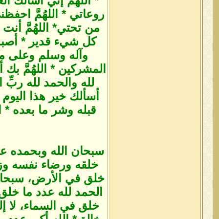
* اللهُمَّ إني أسألك 
روعاتي * اللهُمَّ اح
من تحتي* اللهُمَّ أ
كل شيء قدير * أصبحن
وآله وسلم وعلى ملَّ
المشركين * اللهُمَّ بك
لله والحمد لله ربِّ ا
أسألك خير هذا اليوم و
قبله وشر ما بعده * 
سبحان الله وبحمده عد
خلقه ورضاء نفسه وزن
خلق في الأرض، سبحان 
الحمد لله عدد ما خلق 
خلق في السماء، لا إله 