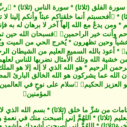
سورة ال
ربِّ أن يحضرون (ثلاثا) * أفحسبتم أنما خلقناكم عبثاً وأ
* ومن يدعُ مع الله إلهاً آخر لا برهان له به فإ
وقل ربِّ اغفر وارحم وأنت خير ال
ياً وحين تظهرون * يُخرج الحي من الميت ويُ
من خشية الله وتلك الأمثال نضربها للناس لعلهم ي
حمن الرحيم * هو الله الذي لا إله إلا هو المل
ن الله عما يشركون هو الله الخالق البارئ المص
السماوات والأرض وهو العزيز الحكيم سلام ع
المؤمنين
تامات من شرِّ ما خلق (ثلاثا) * بسم الله الذ
ليم (ثلاثا) * اللهُمَّ إني أصبحت منك في نعمةٍ 
خرة(ثلاثا) * اللهُمَّ إني أصبحت أشهدك وأشهد 