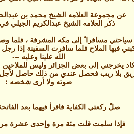
عن مجموعة العلامه الشيخ محمد بن عبدالحي
ذكر العلامه الشيخ عبدالكريم الجيلي في 
احتي مسافرا ً إلى مكه المشرفة ، فلما وص
ني فيها الملاح فلما سافرت السفينة إذا رجل في
الله علينا وعليه ---
اد يخرجني إلى بعض الجزائر وليس للملاحين منع
يق بلا ريب فحصل عندي من ذلك حاصل لأجل ف
صوته ولا أرى شخصه :
صلً ركعتي الكفاية فاقرأ فيهما بعد الفاتح
فإذا سلمت قلت مئة مرة وإحدى عشرة مرة [111 ] ياكا