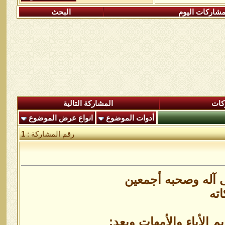
شاركات اليوم
البحث
كات
المشاركة التالية
أدوات الموضوع
انواع عرض الموضوع
رقم المشاركة :
1
ى آله وصحبه أجمعين
اته
 الأباء والأمهات وبعد: