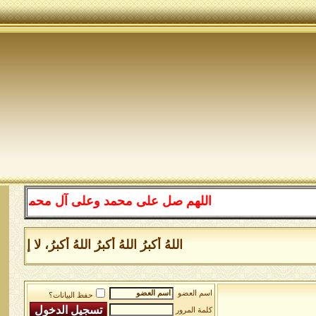
اللهم صل على محمد وعلى آل محمد كما صليت عل
اللهُ أكبرُ اللهُ أكبرُ اللهُ أكبرُ، لا إلهَ
اسم العضو
حفظ البيانات؟
كلمة المرور