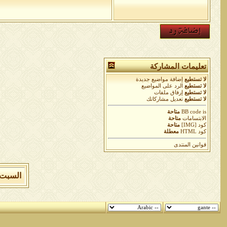
تعليمات المشاركة
لا تستطيع
إضافة مواضيع جديدة
لا تستطيع
الرد على المواضيع
لا تستطيع
إرفاق ملفات
لا تستطيع
تعديل مشاركاتك
is
BB code
متاحة
الابتسامات
متاحة
كود [IMG]
متاحة
كود HTML
معطلة
قوانين المنتدى
السبت 8 من اغسطس 2026 , الساعة الان 02:49:56 