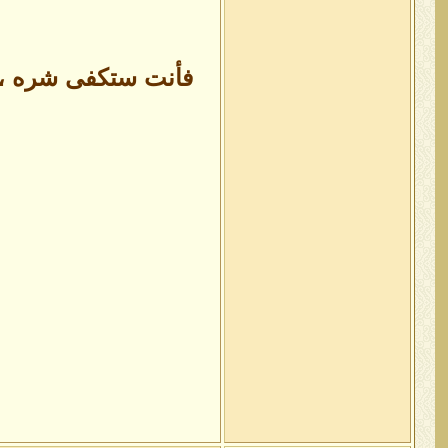
فأنت ستكفى شره ، فف