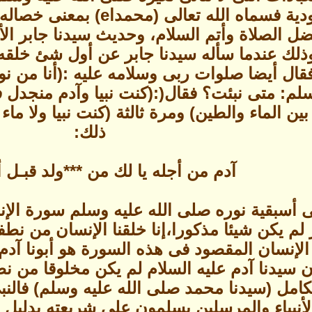
ووفى كل مراتب العبودية فسم
ل الصلاة وأتم السلام، وحديث سيدنا جابر الأ
ذلك عندما سأله سيدنا جابر عن أول شئ خلقه ا
ك فقال أيضا صلوات ربى وسلامه عليه :(أنا من 
لم: متى نبئت؟ فقال(:(كنت نبيا وآدم منجدل 
بين الماء والطين) ومرة ثالثة (كنت نبيا ولا ما
ذلك:
آدم من أجله يا لك من ***ولد قبـل أ
 أسبقية نوره صلى الله عليه وسلم سورة الإن
لم يكن شيئا مذكورا،إنا خلقنا الإنسان من نطف
إنسان المقصود فى هذه السورة هو أبونا آدم ع
ن سيدنا آدم عليه السلام لم يكن مخلوقا من 
لكامل (سيدنا محمد صلى الله عليه وسلم) فالن
نبياء والمرسلين يسلمون على شريعته بدليل قوله