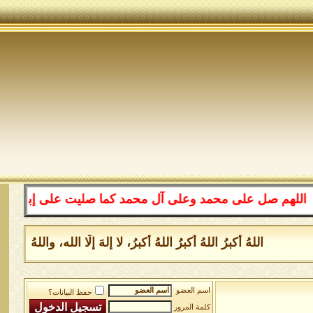
ل على محمد وعلى آل محمد كما صليت على إبراهيم وعلى آل إب
اللهُ أكبرُ اللهُ أكبرُ اللهُ أكبرُ، لا إلهَ إلَّا الله، واللهُ أ
اسم العضو
حفظ البيانات؟
كلمة المرور