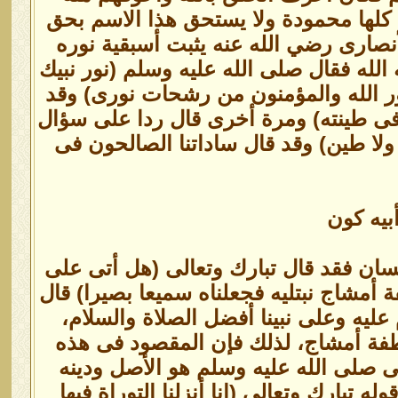
اه الله تعالى (محمداe) بمعنى خصاله كلها محمودة ولا يستحق هذا الاسم بحق
نصارى رضي الله عنه يثبت أسبقية نوره
لله فقال صلى الله عليه وسلم (نور نبيك
نور الله والمؤمنون من رشحات نورى) وقد
فى طينته) ومرة أخرى قال ردا على سؤال
ء ولا طين) وقد قال ساداتنا الصالحون فى
بيه كون
سان فقد قال تبارك وتعالى (هل أتى على
ة أمشاج نبتليه فجعلناه سميعا بصيرا) قال
ليه وعلى نبينا أفضل الصلاة والسلام،
نطفة أمشاج، لذلك فإن المقصود فى هذه
بى صلى الله عليه وسلم هو الأصل ودينه
 تبارك وتعالى (إنا أنزلنا التوراة فيها