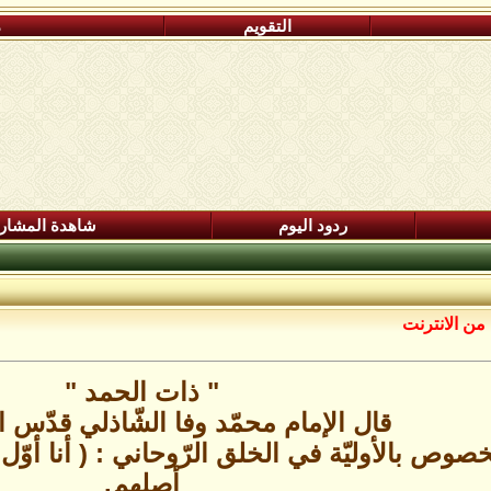
التقويم
م
ردود اليوم
شاهدة المشار
من الانترنت
" ذات الحمد "
قال الإمام محمّد وفا الشّاذلي قدّس ال
حمد ـ e ـ المخصوص بالأوليّة في الخلق الرّوحاني : ( أ
أصلهم.