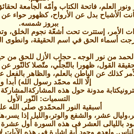
ونور العلم، فاتحة الكتاب وأمّه الجامعة لحقائ
انت الأشباح بدل عن الأرواح، كظهور حواء عن آد
ببروز شمسه.
ذات الأمر، إستترت تحت أشعّة نجوم الخلق، وتح
رجت أسماء الحق في اسم الحقيقة، وانطوى الو
الحمد من نور الوجه ـ حجاب الأزل للحق من حي
حقيقة القول، ظهورا بالتّجلّي، متّصلا كالنّور ع
أمر كذلك عن الباطن بالعلم، والظاهر بالفعل عي
إلّا الله محمّد رسول الله) أبدا وأ
تابة مدونة حول هذه المشاركة‏المشاركة في Twitter‏المشاركة في ook
التسميات: النّور الأول
أسبقية النور المحمّدي صلى الله عل
جر،وليال عشر، والشفع والوتر،والليل إذا يس
د بالليالى العشر فى هذه السورة أول عشرة أ
ناس. ولعدم وجود أية إشارة فى هذه الآيات لأ