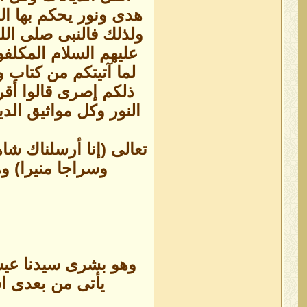
هدى ونور يحكم بها الن
ولذلك فالنبى صلى الل
عليهم السلام المكلفو
لما آتيتكم من كتاب
ذلكم إصرى قالوا أقر
النور وكل مواثيق الد
تعالى (إنا أرسلناك شاه
وسراجا منيرا) وه
وهو بشرى سيدنا عيس
يأتى من بعدى اس