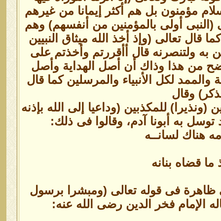
سلام مؤمنون بل هم أكثر إيمانا من غيرهم
 (النبى أولى بالمؤمنين من أنفسهم) وهم
 قال تعالى (وإذ أخذ الله ميثاق النبيين
 به ولتنصرنه قال أأقررتم وأخذتم على
تضح من هذا وذاك أن أصل الهداية وأصل
 والممد لكل الأنبياء والمرسلين كما قال
لذكر) وقال
(ونذيرا) للمكذبين (وداعيا إلى الله بإذنه
توسل به أبونا آدم، وقالوا فى ذلك:
ه هناك لسانــه
ما قضاه بنانه
 ظاهرة فى قوله تعالى (ومبشرا برسول
 الإمام فخر الدين رضى الله عنه: