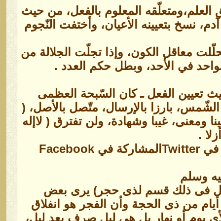
ق العلم،ومتعلّقه المعلوم بالفعل، من حيث
م، نسخ بتعيينه الأعيان، وأختفت النّجوم
لّلت معاقل الكون، وإذا تجلّت الجلالة من
احد في الأحد، وبطل حكم العدد .
ث تعيين الفعل ـ كان السّبحة العظمى
ن الشّمس، بارزا بالإرسال، متّصل بالأصل، (
نا ومعنى، غيبا وشهادة، ولن تفترق ( لاإله
زلا .
Faceb
يه وسلم
ر،هل فى ذلك قسم لذى حجر) يرى بعض
يام من ذى الحجة وأن الفجر هو انفلاق
ى يوم أو نهار بل هى ليل صرف بعد ليل،