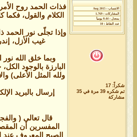
فذات الحمد روح الأمر 
الكلام والقول، فكما ك
وإذا تجلّى نور الحمد 
غيب الأزل، إند
وبما خلق الله نور 
البارزة بالوجود الكل، 
ولله المثل الأعلى) وال
شكراً: 17
إرسال بالبريد الإلكترونيك
تم شكره 39 مرة في 35
مشاركة
قال تعالى ( والف
المفسرين أن المقصو
الصبح المعروف عند ال