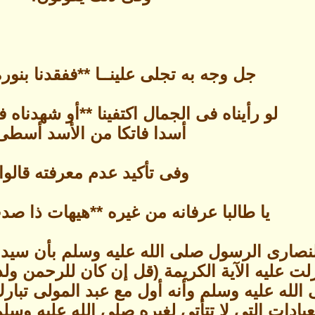
جل وجه به تجلى علينــا **ففقدنا بنوره 
لو رأيناه فى الجمال اكتفينا **أو شهدناه ف
أسدا فاتكا من الأسد أسطى
وفى تأكيد عدم معرفته قالوا
يا طالبا عرفانه من غيره **هيهات ذا صد
النصارى الرسول صلى الله عليه وسلم بأن سيدن
لت عليه الآية الكريمة (قل إن كان للرحمن ولد ف
 الله عليه وسلم وأنه أول مع عبد المولى تب
عبادات التى لا تتأتى لغيره صلى الله عليه وس