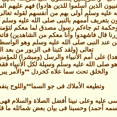
بيون الذين أسلموا للذين هادوا) فهم عليهم ال
ه عليه وسلم أولى بهم من أنفسهم لقوله تعالى
ن بتعريف أممهم بالنبى صلى الله عليه وسلم كما
 وحكمة ثم جاءكم رسول مصدق لما معكم لتؤمنن
رنا قال فاشهدوا وأنا معكم من الشاهدين) فا
ين عند النبى صلى الله عليه وسلم وهو الواسطة
تعالى (ولقد كتبنا فى الزبور من بعد ا
دا) على أمم الأنبياء والرسل (ومبشرا) للمؤمنين 
و صلى الله عليه وسلم وسيلة لكل الأنبياء فقد 
والخلق تحت سما علاه كخردل **والأمر يبرم
وتطيعه الأملاك فى جو السما**واللوح ينفذ 
ى عليه وعلى نبينا أفضل الصلاة والسلام فهى
مه أحمد) وحسبنا فى بيان بعض شمائله ما قاله