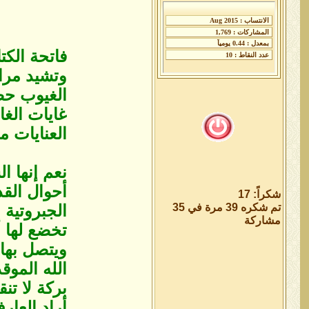
فاتحة الكت
‏وتشيد مر
الغيوب حض
غايات الغا
العنايات م
‏نعم إنها 
أحوال الق
شكراً: 17
الجبروتية 
تم شكره 39 مرة في 35
مشاركة
تخضع لها أ
ويتصل بها 
الله الموق
بركة لا تن
أراد ‏العا