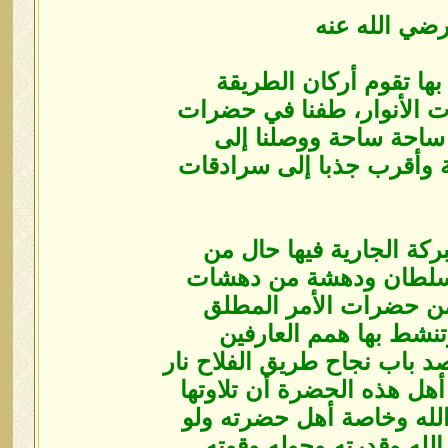
 رضي الله عنه
بها تقوم أركان الطريقة
ت الأنوار، طفنا في ‏حضرات
حة ساحة ‏ووصلنا إلى
ة وأقرب ‏جذبا إلى سرادقات
ركة الجارية فيها ‏حال من
السلطان ودهشة من دهشات
‏من حضرات الأمر المطلق
تنشط بها همم العارفين
د باب نجاح طريق الفلاح نار
ر أهل هذه الحضرة أن تلاوتها
 الله وخاصة أهل حضرته ولو
لله وقدرته وحوله وقوته.