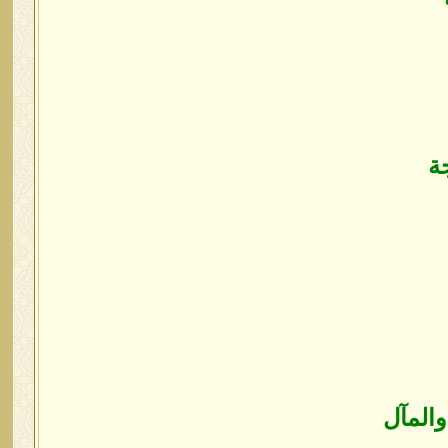
ة
والمآل