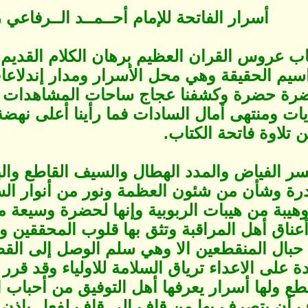
أسرار الفاتحة للإمام أحــمــد الــرفاعي
اب عروس القران العظيم برهان الكلام القديم 
اسيم الحقيقة وهي محل الأسرار ومدار إندلاعا
رة حضرة وكشفنا عجاج ساحات المشاهدات سا
يات ومنتهى أمال السادات فما رأينا أعلى نهض
ن تلاوة فاتحة الكتاب.
السر الفياض والمدد الهطال والسيف القاطع والب
درة وشأن من شئون العظمة ونور من أنوار 
وهيبة من هيبات الربوبية وإنها لحضرة وسيعة 
عناق أهل المراقبة وتثق بها قلوب ‏المحققين و
حبال المنقطعين الا وهي سلم ‏الوصل إلى القص
دة على الاعداء ترياق ‏السلامة للاولياء وقد قر
قطع ولها ‏أسرار يعرفها أهل التوفيق من أحباب
رف أن يتصرف بها من قاف إلى قاف لفعل بإذن ا