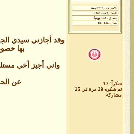
وقد أجازني سيدي الجد 
بها خصوصا
واني أجيز أخي مستلم 
عن الحب
شكراً: 17
تم شكره 39 مرة في 35
مشاركة