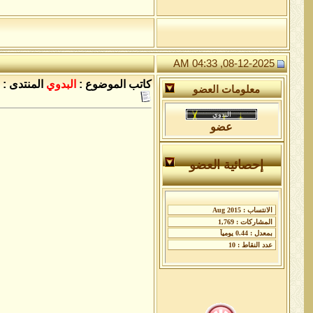
08-12-2025, 04:33 AM
كاتب الموضوع :
البدوي
المنتدى :
معلومات العضو
عضو
إحصائية العضو