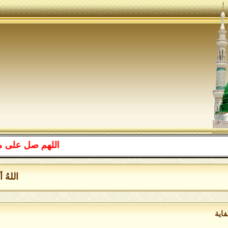
اللهم صل على محمد وع
اللهُ أكبرُ 
فاية