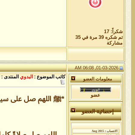
شكراً: 17
تم شكره 39 مرة في 35
مشاركة
01-03-2026, 06:08 AM
كاتب الموضوع :
البدوي
المنتدى :
معلومات العضو
عضو
*ﷺ اللهم صل على سيدنا
إحصائية العضو
اللهم صلِ صلاةً كامل