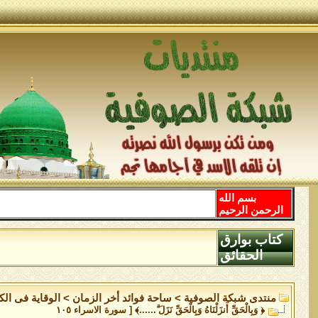
بسم الله
الرحمن الرحيم
كتاب بوارق
الحقائق
منتدى شبكة الصوفية
>
ساحة فوائد أخر الزمان
>
الوقاية فى الك
﴿ وَبِالْحَقِّ أَنزَلْنَاهُ وَبِالْحَقِّ نَزَلَ ۗ......﴾ [ سورة الاسراء ١٠٥