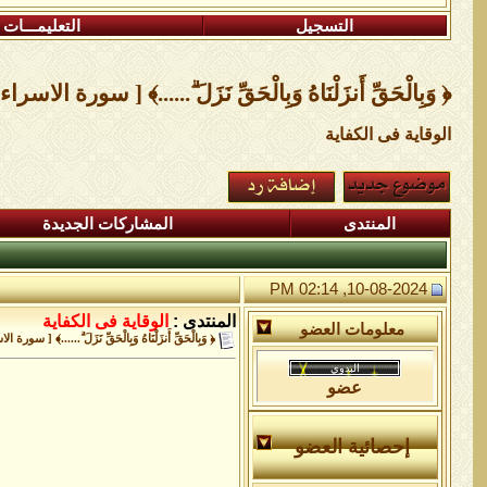
التسجيل
التعليمـــات
﴿ وَبِالْحَقِّ أَنزَلْنَاهُ وَبِالْحَقِّ نَزَلَ ۗ......﴾ [ سورة الاسراء ١٠٥
الوقاية فى الكفاية
المنتدى
المشاركات الجديدة
10-08-2024, 02:14 PM
المنتدى :
الوقاية فى الكفاية
معلومات العضو
﴿ وَبِالْحَقِّ أَنزَلْنَاهُ وَبِالْحَقِّ نَزَلَ ۗ......﴾ [ سورة الاس
عضو
إحصائية العضو