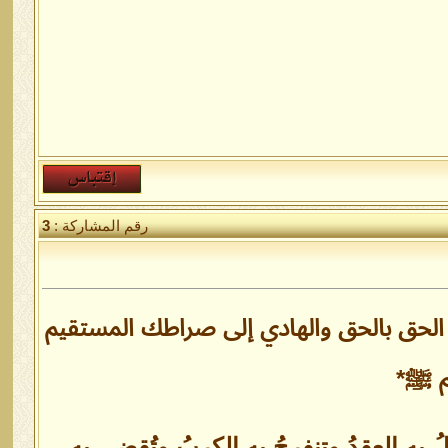
رقم المشاركة :
3
 الحق بالحق والهادي إلى صراطك المستقيم
م ﷺ*
ُ به العقدُ وتنفرجُ به الكربُ وتُقضى به