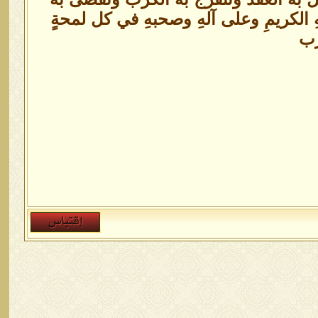
هِ الكريمِ وعلى آلهِ وصحبهِ في كل لمحةٍ
رب