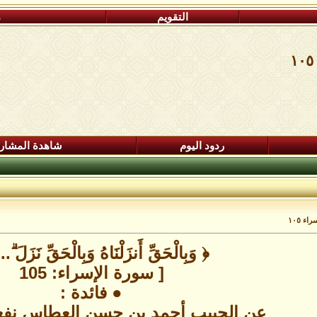
التقويم
م
ردود اليوم
شاهدة المشار
راء ١٠٥
﴿ وَبِالْحَقِّ أَنزَلْنَاهُ وَبِالْحَقِّ نَزَلَ ۗ.
[ سورة الإسراء: 105
● فائدة :
عن الحبيب أحمد بن حسن العطاس نفعنا ا