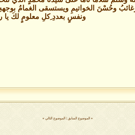
لرغائبُ وحُسْنَ الخواتيمِ ويستسقى الغمامُ بوجه
ونفسٍ بعددِ ِكلِ معلومٍ لكَ يا 
«
الموضوع السابق
|
الموضوع التالي
»