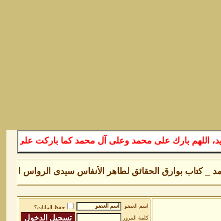
لهم بارك على محمد وعلى آل محمد كما باركت على إبراهيم وع
، ولله الحَمد _ كتاب بوارق الحقائق لطاهر الأنفاس سيدى الرواس اضغط ه
اسم العضو
حفظ البيانات؟
كلمة المرور