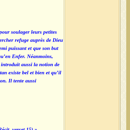
pour soulager leurs petites
hercher refuge auprès de Dieu
emi puissant et que son but
squ’en Enfer. Néanmoins,
introduit aussi la notion de
n existe bel et bien et qu’il
n. Il tente aussi
« Ce meurtre est l’œuvre de Satan,Ennemi juré des humains, qu’il égare manifestement ! » (Coran, Sourate 28 Le Récit, verset 15)