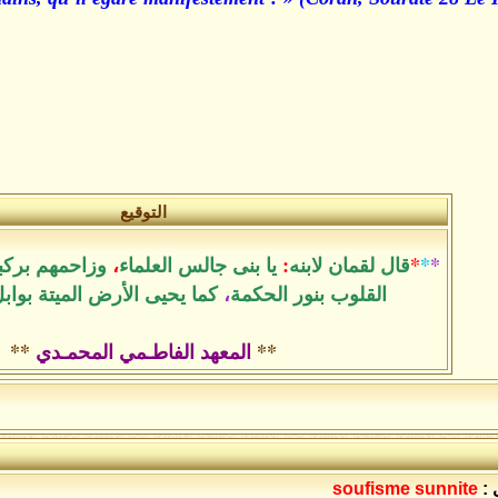
التوقيع
*
*
*
قال لقمان لابنه
:
يا بنى جالس العلماء
،
وزاحمهم بركب
القلوب بنور الحكمة
،
كما يحيى الأرض الميتة بواب
**
المعهد الفاطـمي المحمـدي
**
 :
soufisme sunnite