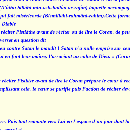
(A’ûthu billâhi min-ashshaitân ar-rajîm) laquelle accompag
ui fait miséricorde (Bismillâhi-rahmâni-rahim).Cette formu
e Diable
éciter l’istiâthe avant de réciter ou de lire le Coran, de p
erset en question dit :
eu contre Satan le maudit ! Satan n’a nulle emprise sur ceux
ui en font leur maître, l’associant au culte de Dieu. » (Cora
 réciter l’istiâze avant de lire le Coran prépare le cœur à re
mplissant cela, le cœur se purifie puis l’action de réciter d
erre. Puis tout remonte vers Lui en l’espace d’un jour dont la
, verset 5)