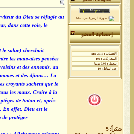
erviteur du Dieu se réfugie au
r, dans cette voie, le
إحصائية العضو
 le salue) cherchait
ntre les mauvaises pensées
 voisins et des ennemis, au
 hommes et des djinns… La
les croyants sachent que le
tous les maux. Croire à la
 pièges de Satan et, après
 En effet, Dieu est le
 de protéger.
شكراً: 5