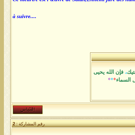
....à suivre
تيك
،
فإن الله يحيى
ل السماء
*
*
*
رقم المشاركة :
2