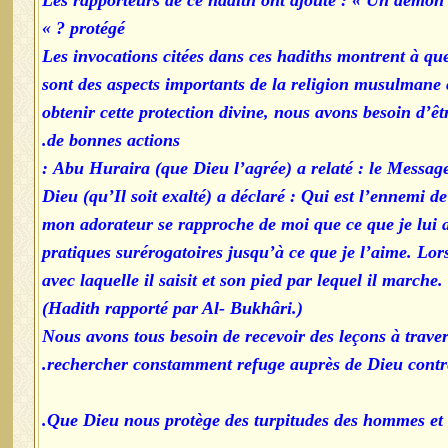
Les rapporteurs de ce hadith ont ajouté : « Un démon
protégé ? »
Les invocations citées dans ces hadiths montrent à quel
sont des aspects importants de la religion musulmane
obtenir cette protection divine, nous avons besoin d’
de bonnes actions.
Abu Huraira (que Dieu l’agrée) a relaté : le Messager 
« Dieu (qu’Il soit exalté) a déclaré : Qui est l’ennemi 
mon adorateur se rapproche de moi que ce que je lui a
pratiques surérogatoires jusqu’à ce que je l’aime. Lorsq
avec laquelle il saisit et son pied par lequel il marche
(Hadith rapporté par Al- Bukhâri.)
Nous avons tous besoin de recevoir des leçons à travers
rechercher constamment refuge auprès de Dieu contre le
Que Dieu nous protège des turpitudes des hommes et 