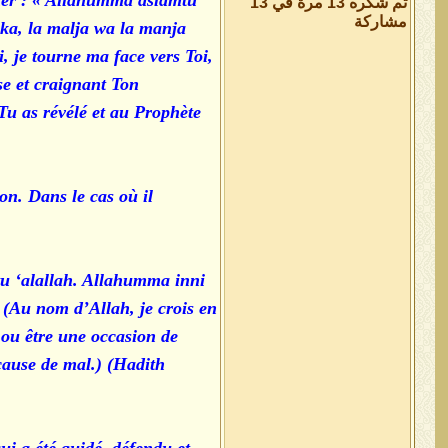
cher : « Allahumma aslamtu
تم شكره 13 مرة في 13
مشاركة
ika, la malja wa la manja
, je tourne ma face vers Toi,
se et craignant Ton
Tu as révélé et au Prophète
on. Dans le cas où il
altu ‘alallah. Allahumma inni
(Au nom d’Allah, je crois en
 ou être une occasion de
cause de mal.) (Hadith