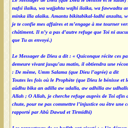
Le Messager de Dieu (que Dieu le bénisse et le salue
nafsi ilaika, wa wajjahtu wajhi ilaika, wa fawwadtu am
minka illa alaika. Amantu bikitabikal-ladhi anzalta, w
je te confie mes affaires et m’engage à me tourner ver
châtiment. Il n’y a pas d’autre refuge que Toi ni aucu
que Tu as envoyé.)
Le Messager de Dieu a dit : « Quiconque récite ces par
demeure vivant jusqu’au matin, il obtiendra une réco
De même, Umm Salama (que Dieu l’agrée) a dit :
Toutes les fois où le Prophète (que Dieu le bénisse et l
aûdhu bika an adilla aw udalla, aw adhilla aw udhall
Allah ; O Allah, je cherche refuge auprès de Toi afin
chute, pour ne pas commettre l’injustice ou être une 
rapporté par Abû Dawud et Tirmidhi)