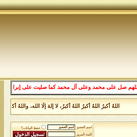
 على محمد وعلى آل محمد كما صليت على إبراهيم وعلى آل إبر
اللهُ أكبرُ اللهُ أكبرُ اللهُ أكبرُ، لا إلهَ إلَّا الله، واللهُ أك
اسم العضو
حفظ البيانات؟
كلمة المرور