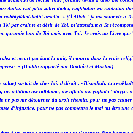
) me demanda de réciter cette formule avant d’aller me cou
ri ilaika, wal-ja’tu zahri ilaika, raghbatan wa rahbatan ila
a nabbiyikkal-ladhi arsalta. » (Ô Allah ! je me soumets à Toi
s Toi par crainte et désir de Toi, m’attendant à Ta récompen
ne garantie loin de Toi mais avec Toi. Je crois au Livre que 
oles et meurt pendant la nuit, il mourra dans la vraie religi
mpense. » (Hadith rapporté par Bukhâri et Muslim)
e salue) sortait de chez lui, il disait : «Bismillah, tawwakk
a, aw adhlima aw udhlama, aw ajhala aw yujhala ‘alayya. » 
 de ne pas me détourner du droit chemin, pour ne pas chuter
cause d’injustice, pour ne pas commettre le mal ou être une 