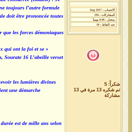
ne toujours l’autre formule
le doit être prononcée toutes
eur que les forces démoniaques
 qui ont la foi et se
n, Sourate 16 L’abeille verset
cevoir les lumières divines
شكراً: 5
تم شكره 13 مرة في 13
evient une démarche
مشاركة
 durée est de mille ans selon