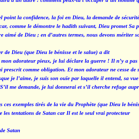
 dira à un autre : comment peux-tu t’occuper d’un homme qu
 point la confidence, la foi en Dieu, la demande de sécurité 
 car, comme le démontre le hadith suivant, Dieu promet Sa 
être aimé de Dieu ; en d’autres termes, nous devons mériter
de Dieu (que Dieu le bénisse et le salue) a dit :
de mon adorateur pieux, je lui déclare la guerre ! Il n’y a pa
i prescrit comme obligation. Et mon adorateur ne cesse de 
ue je l’aime, je suis son ouïe par laquelle il entend, sa vue 
. S’il me demande, je lui donnerai et s’il cherche refuge aupr
 ces exemples tirés de la vie du Prophète (que Dieu le béniss
s tentations de Satan car Il est le seul vrai protecteur.
de Satan.