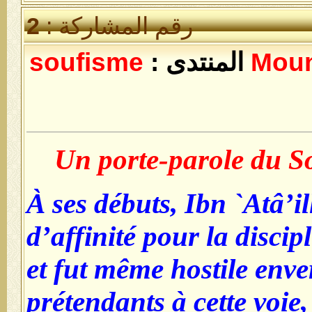
رقم المشاركة :
2
Mou
المنتدى :
soufisme
Un porte-parole du S
À ses débuts, Ibn `Atâ’i
d’affinité pour la disci
et fut même hostile enve
prétendants à cette voi