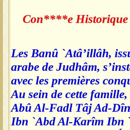
Con****e Historique
Les Banû `Atâ’illâh, issu
arabe de Judhâm, s’inst
avec les premières conq
Au sein de cette famill
Abû Al-Fadl Tâj Ad-D
Ibn `Abd Al-Karîm Ibn `