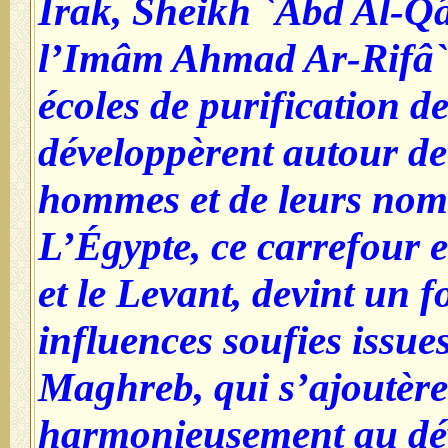
Irak, Sheikh `Abd Al-Qâd
l’Imâm Ahmad Ar-Rifâ`
écoles de purification d
développèrent autour de
hommes et de leurs nomb
L’Égypte, ce carrefour 
et le Levant, devint un f
influences soufies issues
Maghreb, qui s’ajoutère
harmonieusement au dé