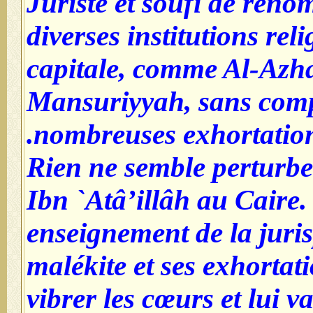
Juriste et soufi de renom
diverses institutions reli
capitale, comme Al-Azha
Mansuriyyah, sans comp
nombreuses exhortation
Rien ne semble perturbe
Ibn `Atâ’illâh au Caire.
enseignement de la juri
malékite et ses exhortat
vibrer les cœurs et lui 