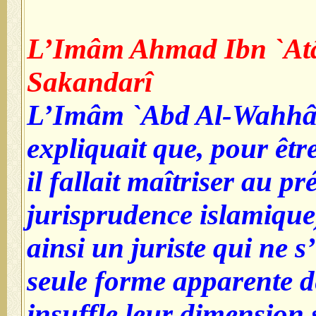
L’Imâm Ahmad Ibn `Atâ
Sakandarî
L’Imâm `Abd Al-Wahhâ
expliquait que, pour êtr
il fallait maîtriser au pr
jurisprudence islamique)
ainsi un juriste qui ne s
seule forme apparente de
insuffle leur dimension s