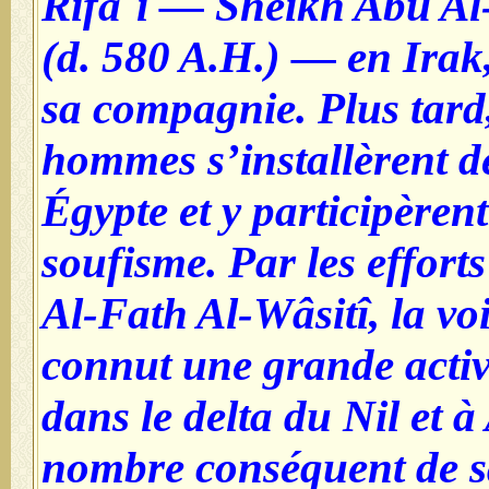
Rifâ`î — Sheikh Abû Al
(d. 580 A.H.) — en Irak,
sa compagnie. Plus tard
hommes s’installèrent d
Égypte et y participèrent
soufisme. Par les effort
Al-Fath Al-Wâsitî, la vo
connut une grande acti
dans le delta du Nil et à
nombre conséquent de sa