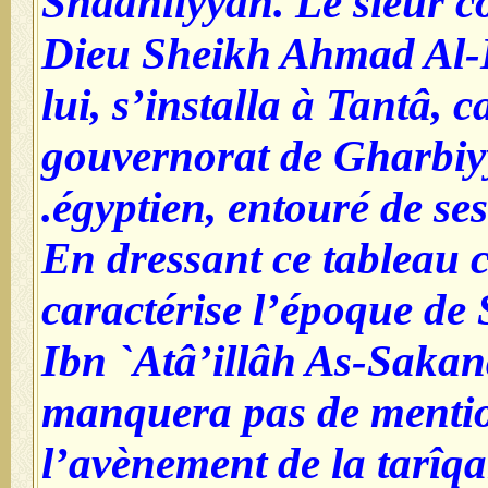
Shâdhliyyah. Le sieur c
Dieu Sheikh Ahmad Al-
lui, s’installa à Tantâ, c
gouvernorat de Gharbiyy
égyptien, entouré de ses 
En dressant ce tableau 
caractérise l’époque d
Ibn `Atâ’illâh As-Sakan
manquera pas de menti
l’avènement de la tarî