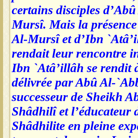
certains disciples d’Abû
Mursî. Mais la présenc
Al-Mursî et d’Ibn `Atâ’i
rendait leur rencontre i
Ibn `Atâ’illâh se rendit
délivrée par Abû Al-`Ab
successeur de Sheikh A
Shâdhilî et l’éducateur 
Shâdhilite en pleine exp