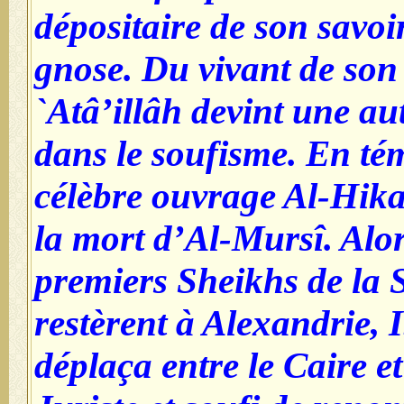
dépositaire de son savoir
gnose. Du vivant de son
`Atâ’illâh devint une au
dans le soufisme. En té
célèbre ouvrage Al-Hik
la mort d’Al-Mursî. Alo
premiers Sheikhs de la 
restèrent à Alexandrie, I
déplaça entre le Caire e