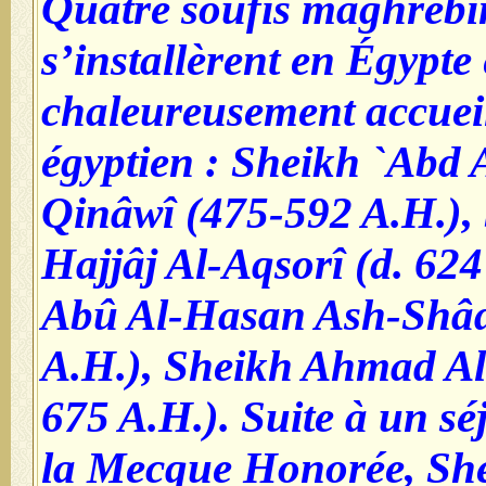
Quatre soufis maghrébi
s’installèrent en Égypte 
chaleureusement accueil
égyptien : Sheikh `Abd
Qinâwî (475-592 A.H.),
Hajjâj Al-Aqsorî (d. 624
Abû Al-Hasan Ash-Shâdh
A.H.), Sheikh Ahmad A
675 A.H.). Suite à un sé
la Mecque Honorée, She