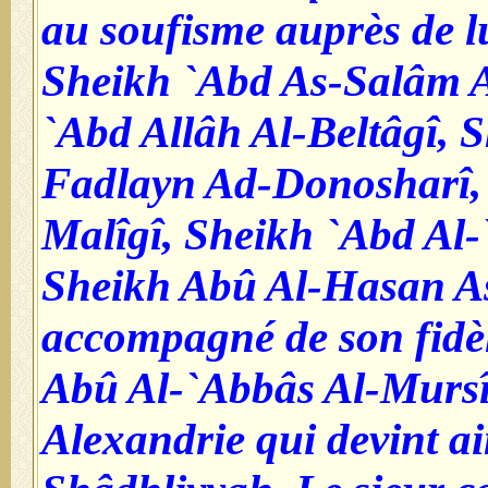
au soufisme auprès de lu
Sheikh `Abd As-Salâm A
`Abd Allâh Al-Beltâgî, 
Fadlayn Ad-Donosharî, 
Malîgî, Sheikh `Abd Al-
Sheikh Abû Al-Hasan As
accompagné de son fidèl
Abû Al-`Abbâs Al-Mursî,
Alexandrie qui devint ain