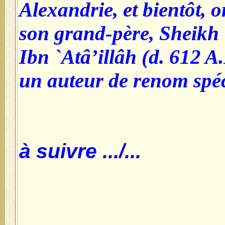
Alexandrie, et bientôt, 
son grand-père, Sheikh
Ibn `Atâ’illâh (d. 612 A.
un auteur de renom spéc
.../... à suivre