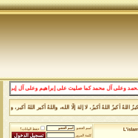
 محمد كما صليت على إبراهيم وعلى آل إبراهيم إنك حميد مجي
 أكبرُ اللهُ أكبرُ، لا إلهَ إلَّا الله، واللهُ أكبر اللهُ أكبر، ولل
اسم العضو
L'isla
حفظ البيانات؟
كلمة المرور