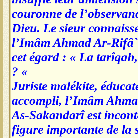
couronne de l’observan
Dieu. Le sieur connaiss
l’Imâm Ahmad Ar-Rifâ`î 
cet égard : « La tarîqah,
» ?
Juriste malékite, éducate
accompli, l’Imâm Ahmad
As-Sakandarî est incon
figure importante de la s