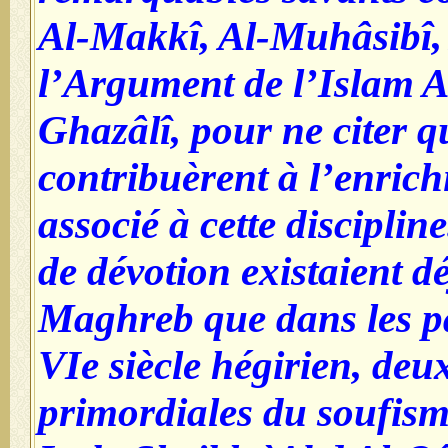
Al-Makkî, Al-Muhâsibî,
l’Argument de l’Islam 
Ghazâlî, pour ne citer q
contribuèrent à l’enrichi
associé à cette disciplin
de dévotion existaient d
Maghreb que dans les p
VIe siècle hégirien, deu
primordiales du soufisme