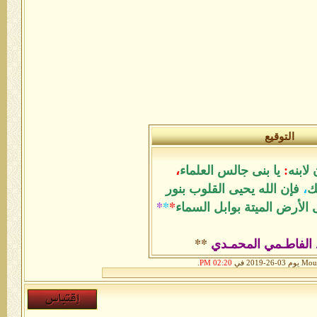
التوقيع
لابنه
:
يا بنى جالس العلماء
،
ك
،
فإن الله يحيى القلوب بنور
الأرض الميتة بوابل السماء
*
*
*
 الفاطـمي المحمـدي
**
.
02:20 PM