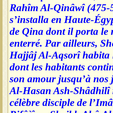
Rahîm Al-Qinâwî (475-
s’installa en Haute-Égyp
de Qina dont il porta le 
enterré. Par ailleurs, S
Hajjâj Al-Aqsorî habita 
dont les habitants conti
son amour jusqu’à nos 
Al-Hasan Ash-Shâdhilî 
célèbre disciple de l’I