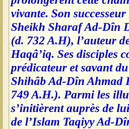
vivante. Son successeur
Sheikh Sharaf Ad-Dîn 
(d. 732 A.H), l’auteur d
Haqâ’iq. Ses disciples c
prédicateur et savant d
Shihâb Ad-Dîn Ahmad I
749 A.H.). Parmi les illu
s’initièrent auprès de lu
de l’Islam Taqiyy Ad-Dî