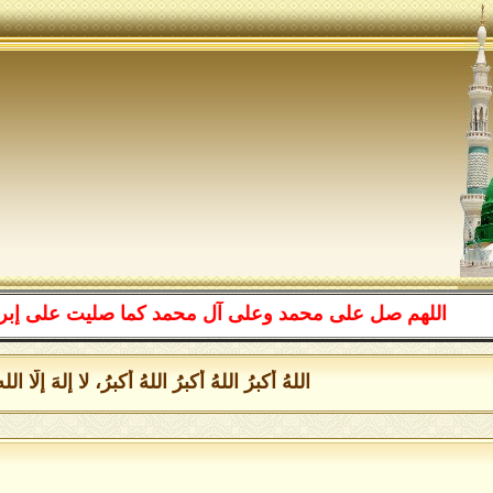
اللهم صل على محمد وعلى آل محمد كما صليت على إبراهيم وع
اللهُ أكبرُ اللهُ أكبرُ اللهُ أكبرُ، لا إلهَ إل