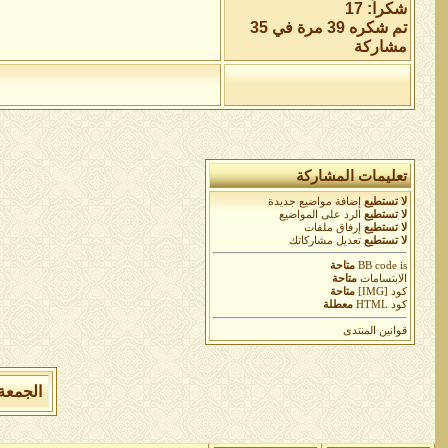
شكراً: 17
تم شكره 39 مرة في 35
مشاركة
تعليمات المشاركة
لا تستطيع
إضافة مواضيع جديدة
لا تستطيع
الرد على المواضيع
لا تستطيع
إرفاق ملفات
لا تستطيع
تعديل مشاركاتك
is
BB code
متاحة
الابتسامات
متاحة
كود [IMG]
متاحة
كود HTML
معطلة
قوانين المنتدى
الجمعة 7 من اغسطس 2026 , الساعة الان 11:29:18