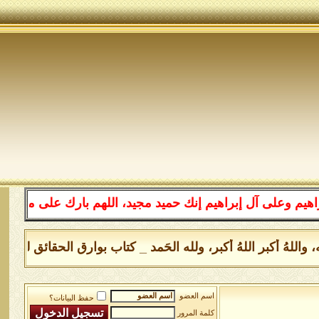
لى آل إبراهيم إنك حميد مجيد، اللهم بارك على محمد وعلى آ
َّا الله، واللهُ أكبر اللهُ أكبر، ولله الحَمد _ كتاب بوارق الحقائق 
اسم العضو
حفظ البيانات؟
كلمة المرور