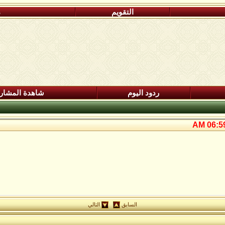
التقويم
م
ردود اليوم
شاهدة المشار
06:59 A
السابق
التالي