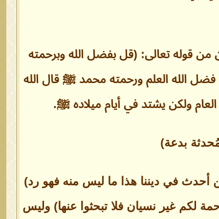
 من قوله تعالى: (قل بفضل الله وبرحمته
 فضل الله العلم ورحمته محمد ﷺ قال الله
العام ولكن يشتد في أيام ميلاده ﷺ.
ُحدثة بدعة)
 أحدث في ديننا هذا ما ليس منه فهو رد)
ة لكم غير نسيان فلا تبحثوا عنها) وليس