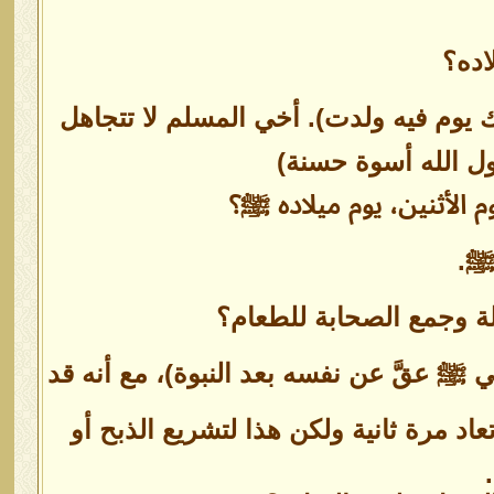
اده؟
 يوم فيه ولدت). أخي المسلم لا تتجاهل
ول الله أسوة حسنة)
 الأثنين، يوم ميلاده ﷺ؟
 ﷺ.
لة وجمع الصحابة للطعام؟
ﷺ عقَّ عن نفسه بعد النبوة)، مع أنه قد
اد مرة ثانية ولكن هذا لتشريع الذبح أو