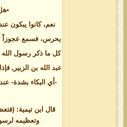
▪هل 
نعم، كانوا يبكون ع
يحرس، فسمع عجوزاً ت
كل ما ذكر رسول الله 
عبد الله بن الزبير, فإ
-أي البكاء بشدة- عند
قال ابن تيمية: (فتع
وتعظيمه لرسول