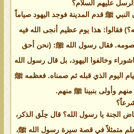
الرسل عليهم السلام؟
النبي ﷺ قدم المدينة فوجد اليهود صياماً
) فقالوا: هذا يوم عظيم أنجى الله فيه
ومه. فقال رسول الله ﷺ: (نحن أحق
وراء وخالفوا اليهود، بل قال رسول الله
صيام اليوم الذي قبله ثم صمناه. فعظمه ﷺ
منهم وأولى بنبينا ﷺ منهم.
رعاً؟
ض الجنة يا رسول الله؟ قال حِلَق الذكر،
لعلم متمثلاً في قصة سيرة رسول الله ﷺ،