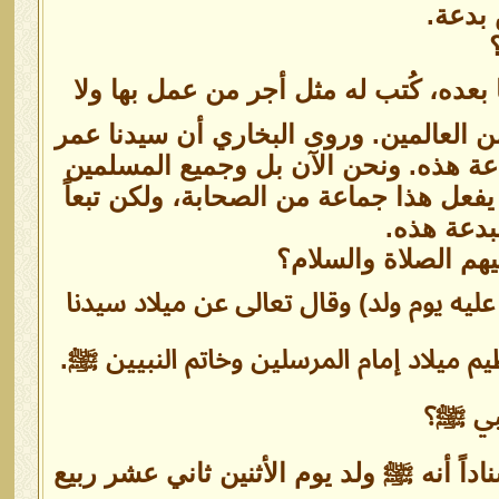
 بدعة.
ده، كُتب له مثل أجر من عمل بها ولا
ن العالمين. وروى البخاري أن سيدنا عمر
دعة هذه. ونحن الآن بل وجميع المسلمين
فعل هذا جماعة من الصحابة، ولكن تبعاً
بدعة هذه.
يهم الصلاة والسلام؟
عليه يوم ولد) وقال تعالى عن ميلاد سيدنا
يم ميلاد إمام المرسلين وخاتم النبيين ﷺ.
نبي ﷺ؟
داً أنه ﷺ ولد يوم الأثنين ثاني عشر ربيع