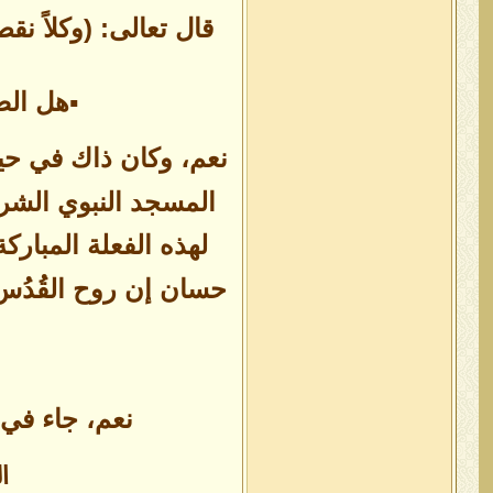
قال تعالى: (وكلاً ن
▪هل الص
نعم، وكان ذاك في حي
المسجد النبوي الشري
لهذه الفعلة المبارك
حسان إن روح القُدُس 
نعم، جاء في
ا