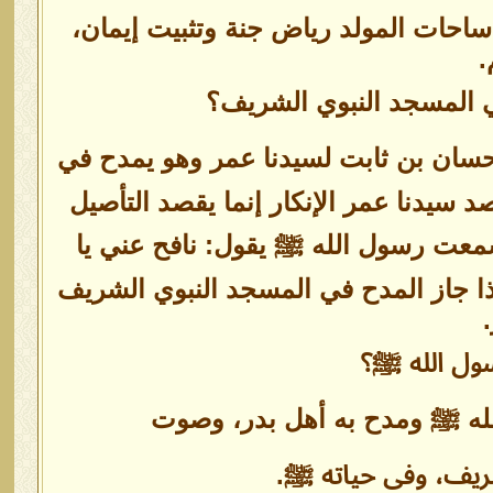
ً ساحات المولد رياض جنة وتثبيت إيمان،
.
 المسجد النبوي الشريف؟
حسان بن ثابت لسيدنا عمر وهو يمدح في
سيدنا عمر الإنكار إنما يقصد التأصيل
ا سمعت رسول الله ﷺ يقول: نافح عني يا
ذا جاز المدح في المسجد النبوي الشريف
سول الله ﷺ؟
له ﷺ ومدح به أهل بدر، وصوت
شريف، وفى حياته ﷺ.