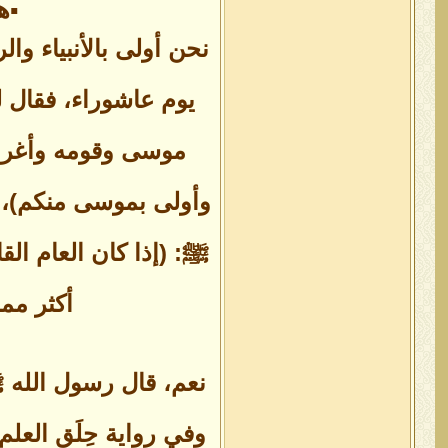
▪ه
نحن أولى بالأنبياء وا
يوم عاشوراء، فقال ل
موسى وقومه وأغرق
وأولى بموسى منكم)، ف
ﷺ: (إذا كان العام الق
أكثر مما
نعم، قال رسول الله ﷺ:
وفي رواية حِلَق العل