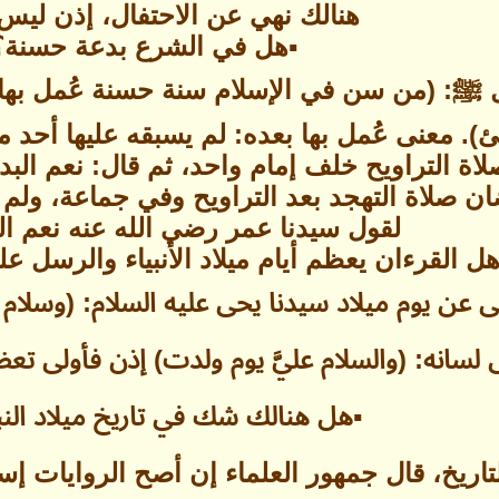
هنالك نهي عن الاحتفال، إذن ليس
▪هل في الشرع بدعة حسنة؟
ﷺ: (من سن في الإسلام سنة حسنة عُمل بها بع
 معنى عُمل بها بعده: لم يسبقه عليها أحد م
اة التراويح خلف إمام واحد، ثم قال: نعم الب
 صلاة التهجد بعد التراويح وفي جماعة، ولم ي
لقول سيدنا عمر رضي الله عنه نعم ال
هل القرءان يعظم أيام ميلاد الأنبياء والرسل عل
ى عن يوم ميلاد سيدنا يحى عليه السلام: (وسلام 
لسانه: (والسلام عليَّ يوم ولدت) إذن فأولى تعظ
▪هل هنالك شك في تاريخ ميلاد ال
اريخ، قال جمهور العلماء إن أصح الروايات إسنا