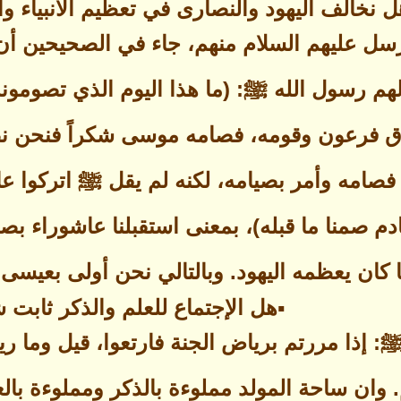
ل نخالف اليهود والنصارى في تعظيم الأنبياء و
لرسل عليهم السلام منهم، جاء في الصحيحين أن 
هم رسول الله ﷺ: (ما هذا اليوم الذي تصومونه؟
 فرعون وقومه، فصامه موسى شكراً فنحن نص
صامه وأمر بصيامه، لكنه لم يقل ﷺ اتركوا عاش
ادم صمنا ما قبله)، بمعنى استقبلنا عاشوراء ب
 كان يعظمه اليهود. وبالتالي نحن أولى بعيسى 
▪هل الإجتماع للعلم والذكر ثابت ش
 إذا مررتم برياض الجنة فارتعوا، قيل وما ريا
م. وان ساحة المولد مملوءة بالذكر ومملوءة با