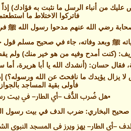
قص عليك من أنباء الرسل ما نثبت به فؤادك) إذا
فاتركوا الاختلاط ما استطعتم
حابة رضي الله عنهم مدحوا رسول الله ﷺ في
اته ﷺ وبعد وفاته، جاء في صحيح مسلم قول 
ف: (كنت أمدح وفيه من هو خير منك) ولم يقصد 
ة، فقال حسان: (أنشدك الله يا أبا هريرة، أم
لا يزال يؤيدك ما نافحتَ عن الله ورسوله؟) إ
فأولى بقية المساجد بالجواز.
▪هل ضُرب الدُّف –أي الطار– في بيت ر
 صحيح البخاري: ضرب الدف في بيت رسول ال
لدف –أي الطار– يهز ويرز في المسجد النبوي ال