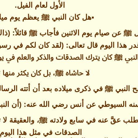
الأول لعام الفيل.
▪هل كان النبي ﷺ يعظم يوم ميل
ﷺ عن صيام يوم الاثنين فأجاب ﷺ قائلاً: (ذاك
در هذا اليوم قال تعالى: (لقد كان لكم في رس
لنبي ﷺ كان يترك الصدقات والذكر والعلم في يوم
لا حاشاه ﷺ، بل كان يكثر منها
ح النبي ﷺ في ذكرى ميلاده بعد أن أتته الرسا
نه السيوطي عن أنس رضي الله عنه: (أن النبي 
لب عقَّ عنه في سابع ولادته ﷺ، والعقيقة لا تع
الصدقات في مثل هذا اليوم.