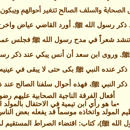
الصحابة والسلف الصالح تتغير أحوالهم ويبكون
ند ذكر رسول الله ﷺ. أورد القاضي عياض واخر
نشد شعراً في مدح رسول الله ﷺ فجلس عمر ي
ﷺ. وروى ابن سعد أن أنس يبكي عند ذكر رسو
ذا ذكر عنده النبي ﷺ بكى حتى لا يبقى في عينيه
 ذكر النبي ﷺ، فهذه أحوال سلفنا الصالح عند 
أفعال الفرقة الناجية الصحابية عليهم رضوا
▪ما هو رأي ابن تيمية في الاحتفال بالمولد 
ظيم المولد واتخاذه موسماً قد يفعله بعض ال
 الله ﷺ)، كتاب: اقتضاء الصراط المستقيم لم