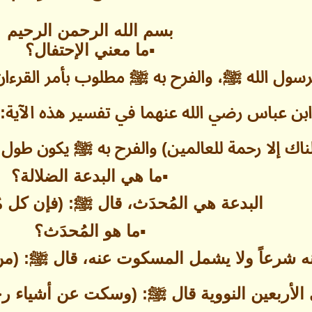
بسم الله الرحمن الرحيم
▪ما معني الإحتفال؟
برسول الله ﷺ، والفرح به ﷺ مطلوب بأمر القرءان
ابن عباس رضي الله عنهما في تفسير هذه الآية:
لناك إلا رحمة للعالمين) والفرح به ﷺ يكون طول 
▪ما هي البدعة الضلالة؟
البدعة هي المُحدَث، قال ﷺ: (فإن كل م
▪ما هو المُحدَث؟
عنه شرعاً ولا يشمل المسكوت عنه، قال ﷺ: (من
لأربعين النووية قال ﷺ: (وسكت عن أشياء رحم