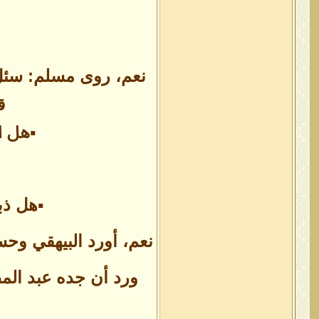
نعم، روى مسلم: سئل 
ق
▪هل ا
▪هل ذب
نعم، أورد البيهقي وحس
ورد أن جده عبد المط