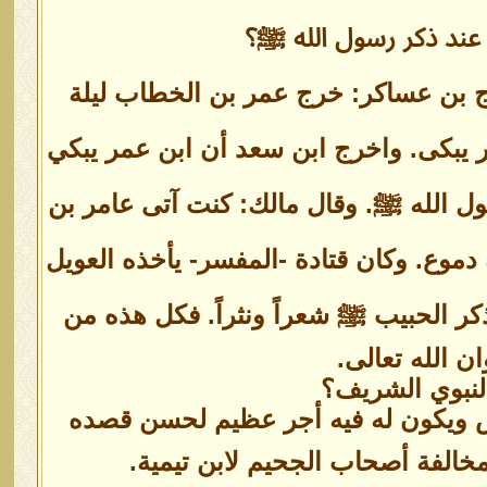
 عند ذكر رسول الله ﷺ؟
ج بن عساكر: خرج عمر بن الخطاب ليلة
بكى. واخرج ابن سعد أن ابن عمر يبكي
ل الله ﷺ. وقال مالك: كنت آتى عامر بن
 دموع. وكان قتادة -المفسر- يأخذه العويل
ذكر الحبيب ﷺ شعراً ونثراً. فكل هذه من
ن الله تعالى.
النبوي الشريف؟
ناس ويكون له فيه أجر عظيم لحسن قصده
خالفة أصحاب الجحيم لابن تيمية.